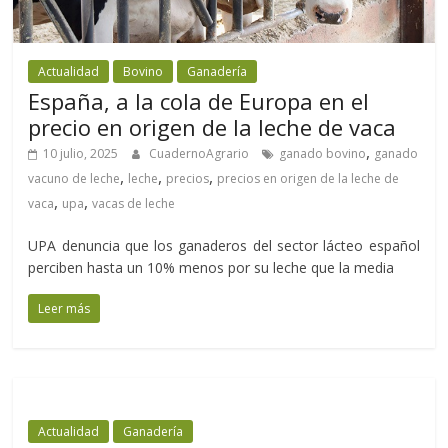
Actualidad
Bovino
Ganadería
España, a la cola de Europa en el
precio en origen de la leche de vaca
,
10 julio, 2025
CuadernoAgrario
ganado bovino
ganado
,
,
,
vacuno de leche
leche
precios
precios en origen de la leche de
,
,
vaca
upa
vacas de leche
UPA denuncia que los ganaderos del sector lácteo español
perciben hasta un 10% menos por su leche que la media
Leer más
Actualidad
Ganadería