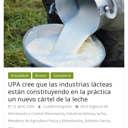
Actualidad
Bovino
Ganadería
UPA cree que las industrias lácteas
están constituyendo en la práctica
un nuevo cártel de la leche
12 abril, 2026
CuadernoAgrario
AICA (Agencia de
,
,
,
Información y Control Alimentario)
industrias lácteas
leche
,
,
Ministerio de Agricultura Pesca y Alimentación
Roberto García
upa