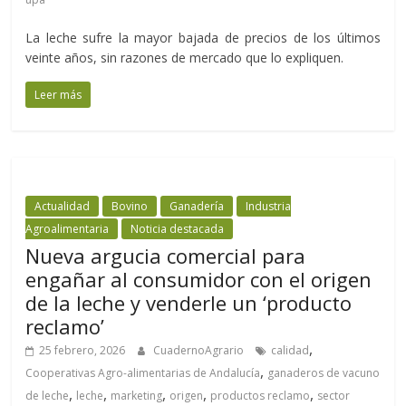
La leche sufre la mayor bajada de precios de los últimos
veinte años, sin razones de mercado que lo expliquen.
Leer más
Actualidad
Bovino
Ganadería
Industria
Agroalimentaria
Noticia destacada
Nueva argucia comercial para
engañar al consumidor con el origen
de la leche y venderle un ‘producto
reclamo’
,
25 febrero, 2026
CuadernoAgrario
calidad
,
Cooperativas Agro-alimentarias de Andalucía
ganaderos de vacuno
,
,
,
,
,
de leche
leche
marketing
origen
productos reclamo
sector