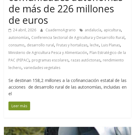
de más de 226 millones
de euros
,
,
24 abril, 2026
CuadernoAgrario
andalucía
apicultura
,
,
autonomías
Conferencia Sectorial de Agricultura y Desarrollo Rural
,
,
,
,
,
consumo
desarrollo rural
Frutas y hortalizas
leche
Luis Planas
,
Ministerio de Agricultura Pesca y Alimentación
Plan Estratégico de la
,
,
,
PAC (PEPAC)
programas escolares
razas autóctonas
rendimiento
,
lechero
variedades vegetales
Se destinan 158,2 millones a la cofinanciación estatal de las
acciones de desarrollo rural de las autonomías, incluidas en
el
Leer más