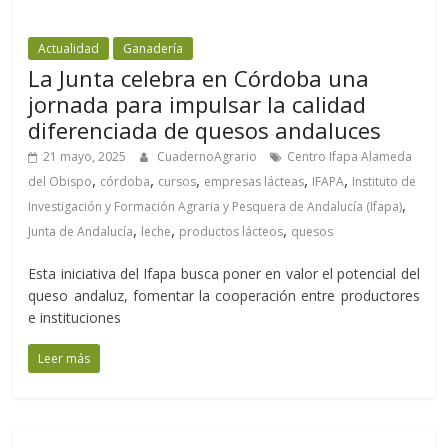
Actualidad
Ganadería
La Junta celebra en Córdoba una
jornada para impulsar la calidad
diferenciada de quesos andaluces
21 mayo, 2025
CuadernoAgrario
Centro Ifapa Alameda
,
,
,
,
,
del Obispo
córdoba
cursos
empresas lácteas
IFAPA
Instituto de
,
Investigación y Formación Agraria y Pesquera de Andalucía (Ifapa)
,
,
,
Junta de Andalucía
leche
productos lácteos
quesos
Esta iniciativa del Ifapa busca poner en valor el potencial del
queso andaluz, fomentar la cooperación entre productores
e instituciones
Leer más