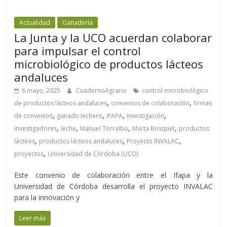
Actualidad
Ganadería
La Junta y la UCO acuerdan colaborar
para impulsar el control
microbiológico de productos lácteos
andaluces
6 mayo, 2025
CuadernoAgrario
control microbiológico
,
,
de productos lácteos andaluces
convenios de colaboración
firmas
,
,
,
,
de convenios
ganado lechero
IFAPA
investigación
,
,
,
,
investigadores
leche
Manuel Torralbo
Marta Bosquet
productos
,
,
,
lácteos
productos lácteos andaluces
Proyecto INVALAC
,
proyectos
Universidad de Córdoba (UCO)
Este convenio de colaboración entre el Ifapa y la
Universidad de Córdoba desarrolla el proyecto INVALAC
para la innovación y
Leer más