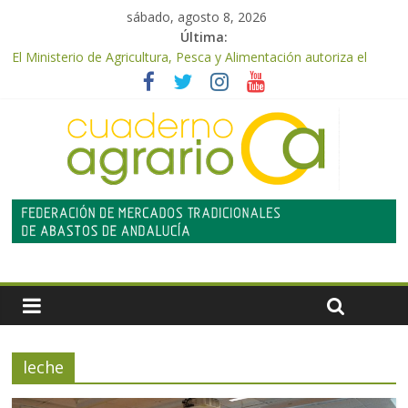
sábado, agosto 8, 2026
Última:
El Ministerio de Agricultura, Pesca y Alimentación autoriza el
pago de 85 millones adicionales de ayudas de la PAC de
remanentes disponibles
El Ministerio de Agricultura, Pesca y Alimentación otorga los
premios Alimentos de España a los mejores quesos 2026
UPA Granada advierte de una vendimia marcada por el
desplome de la demanda, que obligará a muchos viticultores a
dejar la uva en el campo
El Ministerio de Agricultura, Pesca y Alimentación impulsa un
nuevo protocolo de certificación del ibérico para reforzar la
seguridad y la transparencia del sector
ASAJA Almería: las primeras recolecciones de almendra
confirman una cosecha desigual marcada por las inclemencias
meteorológicas y la incertidumbre en los precios
leche