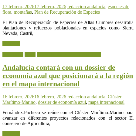
17 febrero, 2026
17 febrero, 2026
redaccion
andalucía
,
especies de
flora
,
montañas
,
Plan de Recuperación de Especies
El Plan de Recuperación de Especies de Altas Cumbres desarrolla
plantaciones y refuerzos poblacionales en espacios como Sierra
Nevada, Castril,
Leer más
Actualidad
Pesca
Sostenibilidad y Medio Ambiente
Andalucía contará con un dossier de
economía azul que posicionará a la región
en el mapa internacional
16 febrero, 2026
16 febrero, 2026
redaccion
andalucía
,
Clúster
Marítimo-Marino
,
dossier de economía azul
,
mapa internacional
Fernández-Pacheco se reúne con el Clúster Marítimo-Marino para
avanzar en diferentes proyectos relacionados con el sector El
consejero de Agricultura,
Leer más