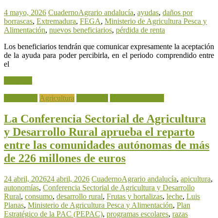
4 mayo, 2026
CuadernoAgrario
andalucía
,
ayudas
,
daños por
borrascas
,
Extremadura
,
FEGA
,
Ministerio de Agricultura Pesca y
Alimentación
,
nuevos beneficiarios
,
pérdida de renta
Los beneficiarios tendrán que comunicar expresamente la aceptación
de la ayuda para poder percibirla, en el periodo comprendido entre
el
Leer más
Actualidad
Agricultura
Ganadería
Noticia destacada
La Conferencia Sectorial de Agricultura
y Desarrollo Rural aprueba el reparto
entre las comunidades autónomas de más
de 226 millones de euros
24 abril, 2026
24 abril, 2026
CuadernoAgrario
andalucía
,
apicultura
,
autonomías
,
Conferencia Sectorial de Agricultura y Desarrollo
Rural
,
consumo
,
desarrollo rural
,
Frutas y hortalizas
,
leche
,
Luis
Planas
,
Ministerio de Agricultura Pesca y Alimentación
,
Plan
Estratégico de la PAC (PEPAC)
,
programas escolares
,
razas