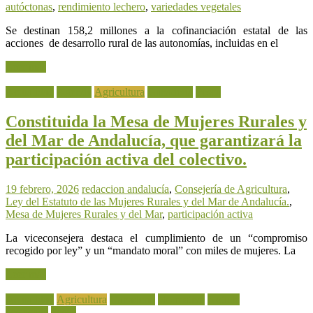
autóctonas
,
rendimiento lechero
,
variedades vegetales
Se destinan 158,2 millones a la cofinanciación estatal de las
acciones de desarrollo rural de las autonomías, incluidas en el
Leer más
Actualidad
Agenda
Agricultura
Ganadería
Pesca
Constituida la Mesa de Mujeres Rurales y
del Mar de Andalucía, que garantizará la
participación activa del colectivo.
19 febrero, 2026
redaccion
andalucía
,
Consejería de Agricultura
,
Ley del Estatuto de las Mujeres Rurales y del Mar de Andalucía.
,
Mesa de Mujeres Rurales y del Mar
,
participación activa
La viceconsejera destaca el cumplimiento de un “compromiso
recogido por ley” y un “mandato moral” con miles de mujeres. La
Leer más
Actualidad
Agricultura
Ganadería
Normativa
Noticia
destacada
Pesca