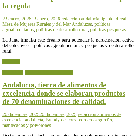
la regula
23 enero, 2026
23 enero, 2026
redaccion
andalucía
,
igualdad real
,
Mesa de Mujeres Rurales y del Mar Andaluzas
,
políticas
agroalimentarias
,
políticas de desarrollo rural
,
políticas pesqueras
La Junta impulsa este órgano para potenciar la participación activa
del colectivo en políticas agroalimentarias, pesqueras y de desarrollo
rural
Leer más
Actualidad
Industria Agroalimentaria
Andalucía, tierra de alimentos de
excelencia donde se elaboran productos
de 70 denominaciones de calidad.
26 diciembre, 2025
26 diciembre, 2025
redaccion
alimentos de
excelencia
,
andalucía
,
Brandy de Jerez
,
cordero segureño
,
mantecados y polvorones
Destacan en esta fecha los mantecados y polvorones de Estepa, el