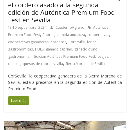
el cordero asado a la segunda
edición de Auténtica Premium Food
Fest en Sevilla
10 septiembre, 2024
CuadernoAgrario
Auténtica
,
,
,
,
Premium Food Fest
Cabras
comida andaluza
cooperativas
,
,
,
cooperativas ganaderas
corderos
Corsevilla
ferias
,
,
,
,
gastronómicas
FIBES
ganado caprino
ganado ovino
,
,
,
gastronomía
II Edición Auténtica Premium Food Fest
ovejas
,
,
,
quesos
quesos de cabra
sevilla
Sierra Morena de Sevilla
CorSevilla, la cooperativa ganadera de la Sierra Morena de
Sevilla, estará presente en la segunda edición de Auténtica
Premium Food
Leer más