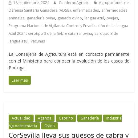
18 septiembre, 2024
CuadernoAgrario
Agrupaciones de
,
,
Defensa Sanitaria Ganadera (ADSG)
enfermadades
enfermedades
,
,
,
,
,
animales
ganadería ovina
ganado ovino
lengua azul
ovejas
Programa Nacional de Vigilancia Control y Erradicación de la Lengua
,
,
Azul 2024
serotipo 3 de la fiebre catarral ovina
serotipo 3 de
,
lengua azul
vacunas
La Consejería de Agricultura está en contacto permanente
con el Ministerio para conocer la evolución de los casos de
Portugal
Leer más
Actualidad
Agenda
Caprino
Ganadería
Industria
Agroalimentaria
Ovino
CorSevilla lleva sus quesos de cabra y