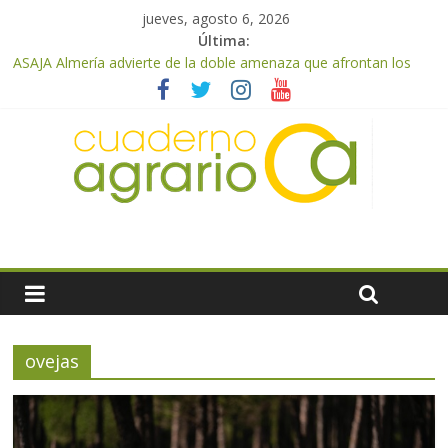
jueves, agosto 6, 2026
Última:
Cooperativas Agro-alimentarias de Andalucía celebra la
activación del mecanismo de regulación de oferta de aceite de
oliva para la próxima campaña
ASAJA Almería advierte de la doble amenaza que afrontan los
cítricos: la clorosis y la caída de los precios
ASAJA Almería: las primeras recolecciones de almendra
confirman una cosecha desigual marcada por las inclemencias
meteorológicas y la incertidumbre en los precios
El Ministerio de Agricultura, Pesca y Alimentación autoriza el
pago de 85 millones adicionales de ayudas de la PAC de
remanentes disponibles
VÍDEO: Promoción y difusión de los valores de los alimentos de
origen cooperativo en escuelas de hostelería
ovejas