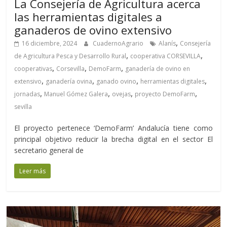
La Consejería de Agricultura acerca
las herramientas digitales a
ganaderos de ovino extensivo
,
16 diciembre, 2024
CuadernoAgrario
Alanís
Consejería
,
,
de Agricultura Pesca y Desarrollo Rural
cooperativa CORSEVILLA
,
,
,
cooperativas
Corsevilla
DemoFarm
ganadería de ovino en
,
,
,
,
extensivo
ganadería ovina
ganado ovino
herramientas digitales
,
,
,
,
jornadas
Manuel Gómez Galera
ovejas
proyecto DemoFarm
sevilla
El proyecto pertenece ‘DemoFarm’ Andalucía tiene como
principal objetivo reducir la brecha digital en el sector El
secretario general de
Leer más