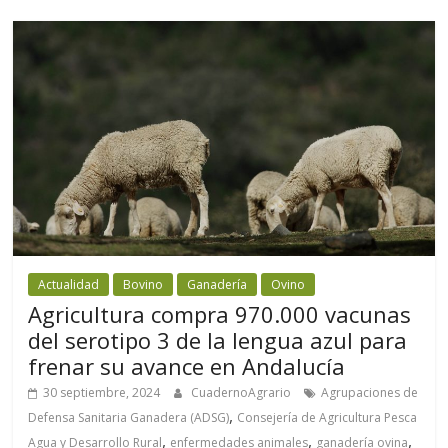
Actualidad
Bovino
Ganadería
Ovino
Agricultura compra 970.000 vacunas
del serotipo 3 de la lengua azul para
frenar su avance en Andalucía
30 septiembre, 2024
CuadernoAgrario
Agrupaciones de
,
Defensa Sanitaria Ganadera (ADSG)
Consejería de Agricultura Pesca
,
,
,
Agua y Desarrollo Rural
enfermedades animales
ganadería ovina