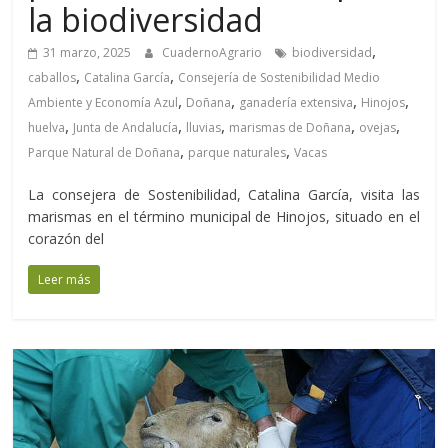
la biodiversidad
,
31 marzo, 2025
CuadernoAgrario
biodiversidad
,
,
caballos
Catalina García
Consejería de Sostenibilidad Medio
,
,
,
,
Ambiente y Economía Azul
Doñana
ganadería extensiva
Hinojos
,
,
,
,
,
huelva
Junta de Andalucía
lluvias
marismas de Doñana
ovejas
,
,
Parque Natural de Doñana
parque naturales
Vacas
La consejera de Sostenibilidad, Catalina García, visita las
marismas en el término municipal de Hinojos, situado en el
corazón del
Leer más