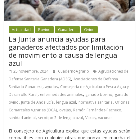
Actualidad
Bovino
Ganadería
Ovino
La Junta anuncia ayudas para
ganaderos afectados por limitación
de movimiento a causa de lengua
azul
25 noviembre, 2024
CuadernoAgrario
Agrupaciones de
,
Defensa Sanitaria Ganadera (ADSG)
Asociaciones de Defensa
,
,
Sanitaria Ganadera
ayudas
Consejería de Agricultura Pesca Agua y
,
,
,
Desarrollo Rural
enfermedades animales
ganado bovino
ganado
,
,
,
,
ovino
Junta de Andalucía
lengua azul
normativa sanitaria
Oficinas
,
,
,
Comarcales Agrarias (OCA)
ovejas
Ramón Fernández-Pacheco
,
,
,
sanidad animal
serotipo 3 de lengua azul
Vacas
vacunas
El consejero de Agricultura explica que estas ayudas serán
compatibles con cualquier otras que ponga en marcha el