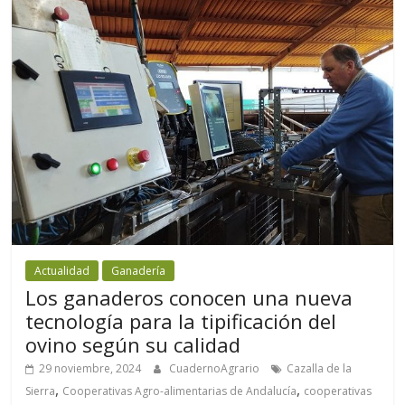
Actualidad
Ganadería
Los ganaderos conocen una nueva
tecnología para la tipificación del
ovino según su calidad
29 noviembre, 2024
CuadernoAgrario
Cazalla de la
,
,
Sierra
Cooperativas Agro-alimentarias de Andalucía
cooperativas