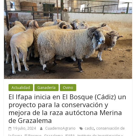
Actualidad
Ganadería
Ovino
El Ifapa inicia en El Bosque (Cádiz) un
proyecto para la conservación y
mejora de la raza autóctona Merina
de Grazalema
,
19 julio, 2024
CuadernoAgrario
cadiz
conservación de
,
,
,
,
la fauna
El Bosque
Grazalema
IFAPA
Instituto de Investigación y