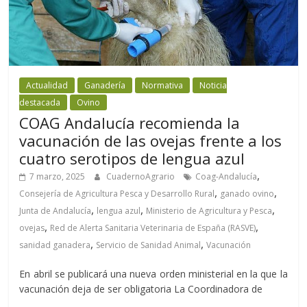
Actualidad
Ganadería
Normativa
Noticia
destacada
Ovino
COAG Andalucía recomienda la
vacunación de las ovejas frente a los
cuatro serotipos de lengua azul
,
7 marzo, 2025
CuadernoAgrario
Coag-Andalucía
,
,
Consejería de Agricultura Pesca y Desarrollo Rural
ganado ovino
,
,
,
Junta de Andalucía
lengua azul
Ministerio de Agricultura y Pesca
,
,
ovejas
Red de Alerta Sanitaria Veterinaria de España (RASVE)
,
,
sanidad ganadera
Servicio de Sanidad Animal
Vacunación
En abril se publicará una nueva orden ministerial en la que la
vacunación deja de ser obligatoria La Coordinadora de