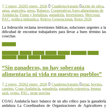
5 enero, 2026
5 enero, 2026
CuadernoAgrario
aceite de oliva
,
agua
,
aranceles
,
arroz
,
Balance
,
Cooperativas Agro-alimentarias de
Andalucía
,
Frutas y hortalizas
,
ganadería
,
Inversiones
,
Mercosur
,
PAC
,
política hidraulica
,
Relevo Generacional
,
Retos 2026
La federación reclama inversiones hídricas, soluciones urgentes a la
dificultad de encontrar trabajadores para llevar a buen término las
cosechas
Leer más
Actualidad
Apícola
Avícola
Bovino
Caprino
Ganadería
Noticia
destacada
Ovino
Porcino
Sanidad Animal
“Sin ganaderos, no hay soberanía
alimentaria ni vida en nuestros pueblos”
2 enero, 2026
2 enero, 2026
CuadernoAgrario
aviar
,
bovino
,
caprino
,
Coag-Andalucía
,
ganadería
,
ganadería extensiva
,
lengua
azul
,
ovino
,
PAC
,
peste porcina
COAG Andalucía hace balance de un año crítico para la ganadería
andaluza La Coordinadora de Organizaciones de Agricultores y