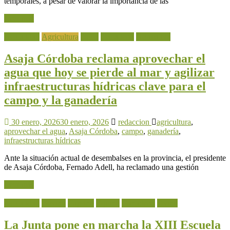
temporales, a pesar de valorar la importancia de las
Leer más
Actualidad
Agricultura
Agua
Ganadería
Normativa
Asaja Córdoba reclama aprovechar el
agua que hoy se pierde al mar y agilizar
infraestructuras hídricas clave para el
campo y la ganadería
30 enero, 2026
30 enero, 2026
redaccion
agricultura
,
aprovechar el agua
,
Asaja Córdoba
,
campo
,
ganadería
,
infraestructuras hídricas
Ante la situación actual de desembalses en la provincia, el presidente
de Asaja Córdoba, Fernado Adell, ha reclamado una gestión
Leer más
Actualidad
Bovino
Caprino
Equino
Ganadería
Ovino
La Junta pone en marcha la XIII Escuela