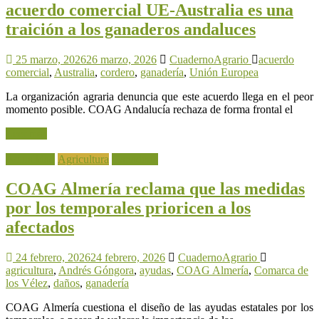
acuerdo comercial UE-Australia es una
traición a los ganaderos andaluces
25 marzo, 2026
26 marzo, 2026
CuadernoAgrario
acuerdo
comercial
,
Australia
,
cordero
,
ganadería
,
Unión Europea
La organización agraria denuncia que este acuerdo llega en el peor
momento posible. COAG Andalucía rechaza de forma frontal el
Leer más
Actualidad
Agricultura
Ganadería
COAG Almería reclama que las medidas
por los temporales prioricen a los
afectados
24 febrero, 2026
24 febrero, 2026
CuadernoAgrario
agricultura
,
Andrés Góngora
,
ayudas
,
COAG Almería
,
Comarca de
los Vélez
,
daños
,
ganadería
COAG Almería cuestiona el diseño de las ayudas estatales por los