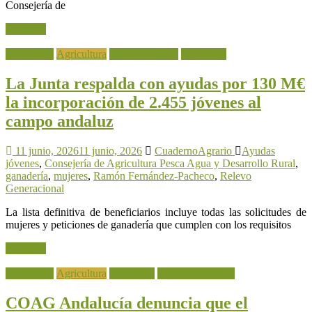
Consejería de
Leer más
Actualidad
Agricultura
Desarrollo rural
Ganadería
La Junta respalda con ayudas por 130 M€
la incorporación de 2.455 jóvenes al
campo andaluz
11 junio, 2026
11 junio, 2026
CuadernoAgrario
Ayudas
jóvenes
,
Consejería de Agricultura Pesca Agua y Desarrollo Rural
,
ganadería
,
mujeres
,
Ramón Fernández-Pacheco
,
Relevo
Generacional
La lista definitiva de beneficiarios incluye todas las solicitudes de
mujeres y peticiones de ganadería que cumplen con los requisitos
Leer más
Actualidad
Agricultura
Ganadería
Noticia destacada
COAG Andalucía denuncia que el