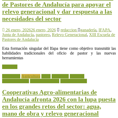
de Pastores de Andalucía para apoyar el
relevo generacional y dar respuesta a las
necesidades del sector
26 enero, 2026
26 enero, 2026
redaccion
ganadería
,
IFAPA
,
Junta de Andalucía
,
pastoreo
,
Relevo Generacional
,
XIII Escuela de
Pastores de Andalucía
Esta formación singular del Ifapa tiene como objetivo transmitir las
habilidades tradicionales del oficio de pastor y las nuevas
herramientas
Leer más
Actualidad
Agricultura
Agua
Ganadería
Industria
Agroalimentaria
Noticia destacada
Sanidad Animal
Cooperativas Agro-alimentarias de
Andalucía afronta 2026 con la lupa puesta
en los grandes retos del sector: agua,
mano de obra y relevo generacional