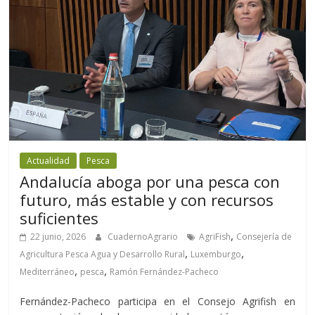
Actualidad
Pesca
Andalucía aboga por una pesca con
futuro, más estable y con recursos
suficientes
,
22 junio, 2026
CuadernoAgrario
AgriFish
Consejería de
,
,
Agricultura Pesca Agua y Desarrollo Rural
Luxemburgo
,
,
Mediterráneo
pesca
Ramón Fernández-Pacheco
Fernández-Pacheco participa en el Consejo Agrifish en