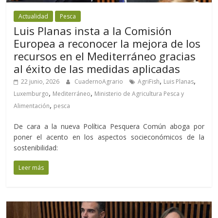
Actualidad
Pesca
Luis Planas insta a la Comisión
Europea a reconocer la mejora de los
recursos en el Mediterráneo gracias
al éxito de las medidas aplicadas
,
,
22 junio, 2026
CuadernoAgrario
AgriFish
Luis Planas
,
,
Luxemburgo
Mediterráneo
Ministerio de Agricultura Pesca y
,
Alimentación
pesca
De cara a la nueva Política Pesquera Común aboga por
poner el acento en los aspectos socieconómicos de la
sostenibilidad:
Leer más