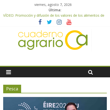
viernes, agosto 7, 2026
Última:
VÍDEO: Promoción y difusión de los valores de los alimentos de
origen cooperativo en escuelas de hostelería
UPA Granada advierte de una vendimia marcada por el
desplome de la demanda, que obligará a muchos viticultores a
dejar la uva en el campo
El Ministerio de Agricultura, Pesca y Alimentación impulsa un
nuevo protocolo de certificación del ibérico para reforzar la
seguridad y la transparencia del sector
ASAJA Almería: las primeras recolecciones de almendra
confirman una cosecha desigual marcada por las inclemencias
meteorológicas y la incertidumbre en los precios
El Ministerio de Agricultura, Pesca y Alimentación autoriza el
pago de 85 millones adicionales de ayudas de la PAC de
remanentes disponibles
Pesca