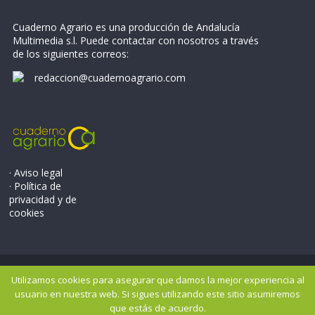
Cuaderno Agrario es una producción de Andalucía
Multimedia s.l. Puede contactar con nosotros a través
de los siguientes correos:
redaccion@cuadernoagrario.com
· Aviso legal
· Política de
privacidad y de
cookies
Copyright © 2026
Cuaderno Agrario
. Todos los derechos
Utilizamos cookies para asegurar que damos la mejor experiencia al
reservados..
usuario en nuestra web. Si sigues utilizando este sitio asumiremos
Tema: ColorMag por
ThemeGrill
. Potenciado por
WordPress
.
que estás de acuerdo.