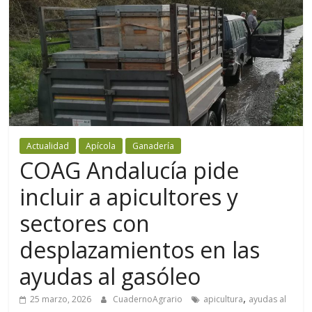
Actualidad
Apícola
Ganadería
COAG Andalucía pide
incluir a apicultores y
sectores con
desplazamientos en las
ayudas al gasóleo
,
25 marzo, 2026
CuadernoAgrario
apicultura
ayudas al