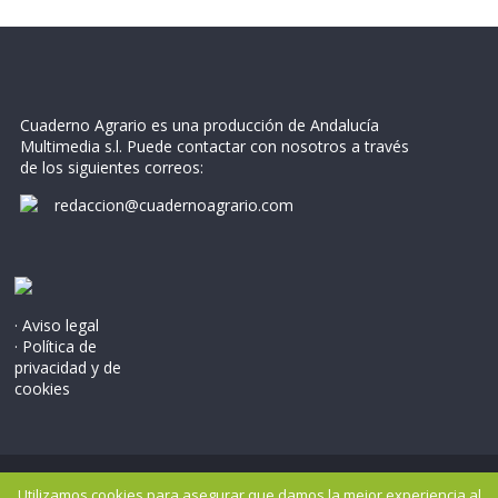
Cuaderno Agrario es una producción de Andalucía
Multimedia s.l. Puede contactar con nosotros a través
de los siguientes correos:
redaccion@cuadernoagrario.com
· Aviso legal
· Política de
privacidad y de
cookies
Copyright © 2026
Cuaderno Agrario
. Todos los derechos
Utilizamos cookies para asegurar que damos la mejor experiencia al