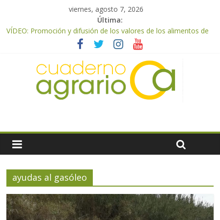
viernes, agosto 7, 2026
Última:
VÍDEO: Promoción y difusión de los valores de los alimentos de
origen cooperativo en escuelas de hostelería
UPA Granada advierte de una vendimia marcada por el
desplome de la demanda, que obligará a muchos viticultores a
dejar la uva en el campo
El Ministerio de Agricultura, Pesca y Alimentación impulsa un
nuevo protocolo de certificación del ibérico para reforzar la
seguridad y la transparencia del sector
ASAJA Almería: las primeras recolecciones de almendra
confirman una cosecha desigual marcada por las inclemencias
meteorológicas y la incertidumbre en los precios
El Ministerio de Agricultura, Pesca y Alimentación autoriza el
pago de 85 millones adicionales de ayudas de la PAC de
remanentes disponibles
ayudas al gasóleo