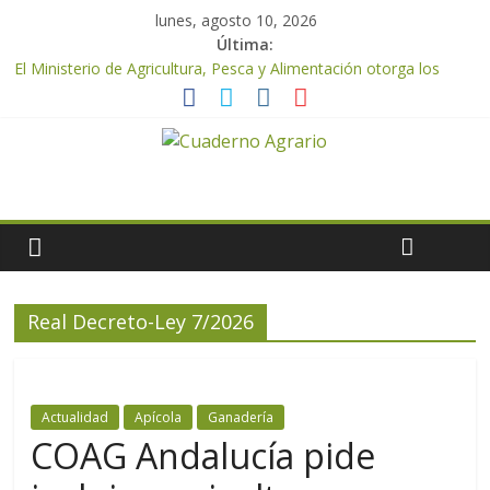
lunes, agosto 10, 2026
Última:
El Ministerio de Agricultura, Pesca y Alimentación otorga los
premios Alimentos de España a los mejores quesos 2026
UPA Granada advierte de una vendimia marcada por el
desplome de la demanda, que obligará a muchos viticultores a
dejar la uva en el campo
El Ministerio de Agricultura, Pesca y Alimentación impulsa un
nuevo protocolo de certificación del ibérico para reforzar la
seguridad y la transparencia del sector
ASAJA Almería: las primeras recolecciones de almendra
confirman una cosecha desigual marcada por las inclemencias
meteorológicas y la incertidumbre en los precios
Real Decreto-Ley 7/2026
El Ministerio de Agricultura, Pesca y Alimentación autoriza el
pago de 85 millones adicionales de ayudas de la PAC de
remanentes disponibles
Actualidad
Apícola
Ganadería
COAG Andalucía pide