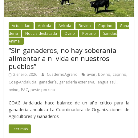
Actualidad
Apícola
Avícola
Bovino
Caprino
Gana
dería
Noticia destacada
Ovino
Porcino
Sanidad
Animal
“Sin ganaderos, no hay soberanía
alimentaria ni vida en nuestros
pueblos”
,
,
,
2 enero, 2026
CuadernoAgrario
aviar
bovino
caprino
,
,
,
,
Coag-Andalucía
ganadería
ganadería extensiva
lengua azul
,
,
ovino
PAC
peste porcina
COAG Andalucía hace balance de un año crítico para la
ganadería andaluza La Coordinadora de Organizaciones de
Agricultores y Ganaderos
Leer más