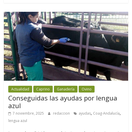
Actualidad
Caprino
Ganadería
Ovino
Conseguidas las ayudas por lengua
azul
,
,
7 noviembre, 2025
redaccion
ayudas
Coag-Andalucía
lengua azul