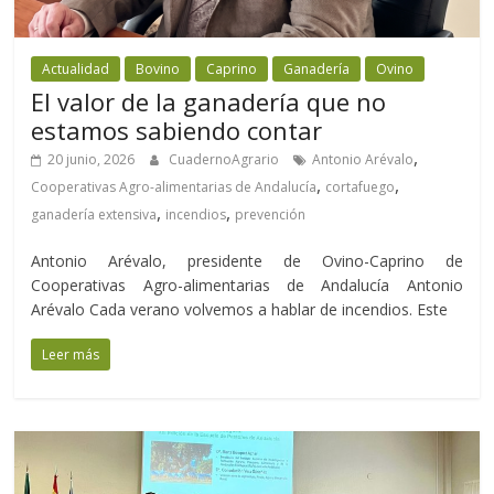
Actualidad
Bovino
Caprino
Ganadería
Ovino
El valor de la ganadería que no
estamos sabiendo contar
,
20 junio, 2026
CuadernoAgrario
Antonio Arévalo
,
,
Cooperativas Agro-alimentarias de Andalucía
cortafuego
,
,
ganadería extensiva
incendios
prevención
Antonio Arévalo, presidente de Ovino-Caprino de
Cooperativas Agro-alimentarias de Andalucía Antonio
Arévalo Cada verano volvemos a hablar de incendios. Este
Leer más