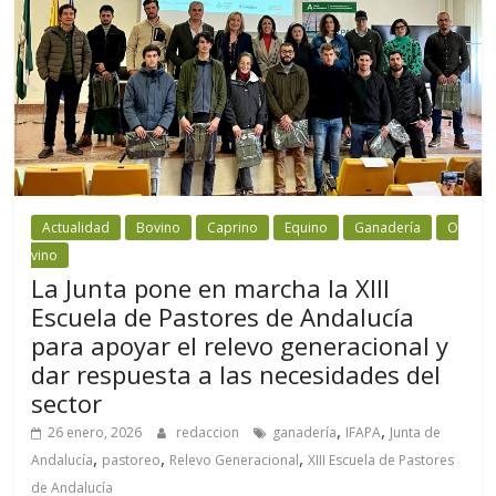
Actualidad
Bovino
Caprino
Equino
Ganadería
O
vino
La Junta pone en marcha la XIII
Escuela de Pastores de Andalucía
para apoyar el relevo generacional y
dar respuesta a las necesidades del
sector
,
,
26 enero, 2026
redaccion
ganadería
IFAPA
Junta de
,
,
,
Andalucía
pastoreo
Relevo Generacional
XIII Escuela de Pastores
de Andalucía