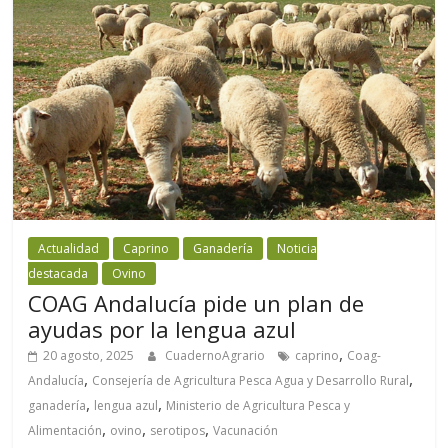
Actualidad
Caprino
Ganadería
Noticia
destacada
Ovino
COAG Andalucía pide un plan de
ayudas por la lengua azul
,
20 agosto, 2025
CuadernoAgrario
caprino
Coag-
,
,
Andalucía
Consejería de Agricultura Pesca Agua y Desarrollo Rural
,
,
ganadería
lengua azul
Ministerio de Agricultura Pesca y
,
,
,
Alimentación
ovino
serotipos
Vacunación