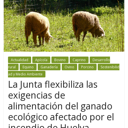
Actualidad
Apícola
Bovino
Caprino
Desarrollo
rural
Equino
Ganadería
Ovino
Porcino
Sostenibilid
ad y Medio Ambiente
La Junta flexibiliza las
exigencias de
alimentación del ganado
ecológico afectado por el
incendio de Huelva