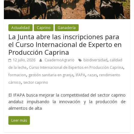
Actualidad
Caprino
Ganadería
La Junta abre las inscripciones para
el Curso Internacional de Experto en
Producción Caprina
,
12 julio, 2026
CuadernoAgrario
biodiversidad
calidad
,
,
de la leche
Curso Internacional de Expertos en Producción Caprina
,
,
,
,
formacion
gestión sanitaria en granja
IFAPA
razas
rendimiento
,
cárnico
sector caprino
El IFAPA busca mejorar la competitividad del sector caprino
andaluz impulsando la innovación y la producción de
alimentos de alta
Leer más