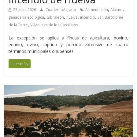
,
,
23 julio, 2026
CuadernoAgrario
Alimentación
Alosno
,
,
,
,
ganadería ecológica
Gibraleón
huelva
incendio
San Bartolomé
,
de la Torre
Villanueva de los Castillejos
La excepción se aplica a fincas de apicultura, bovino,
equino, ovino, caprino y porcino extensivo de cuatro
términos municipales onubenses
Leer más