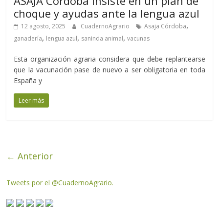
ASAJA Córdoba insiste en un plan de
choque y ayudas ante la lengua azul
,
12 agosto, 2025
CuadernoAgrario
Asaja Córdoba
,
,
,
ganadería
lengua azul
saninda animal
vacunas
Esta organización agraria considera que debe replantearse
que la vacunación pase de nuevo a ser obligatoria en toda
España y
Leer más
← Anterior
Tweets por el @CuadernoAgrario.