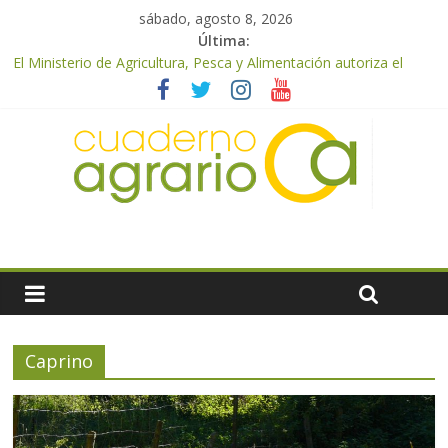
sábado, agosto 8, 2026
Última:
El Ministerio de Agricultura, Pesca y Alimentación autoriza el
pago de 85 millones adicionales de ayudas de la PAC de
remanentes disponibles
El Ministerio de Agricultura, Pesca y Alimentación otorga los
premios Alimentos de España a los mejores quesos 2026
UPA Granada advierte de una vendimia marcada por el
desplome de la demanda, que obligará a muchos viticultores a
dejar la uva en el campo
El Ministerio de Agricultura, Pesca y Alimentación impulsa un
nuevo protocolo de certificación del ibérico para reforzar la
seguridad y la transparencia del sector
ASAJA Almería: las primeras recolecciones de almendra
confirman una cosecha desigual marcada por las inclemencias
meteorológicas y la incertidumbre en los precios
Caprino