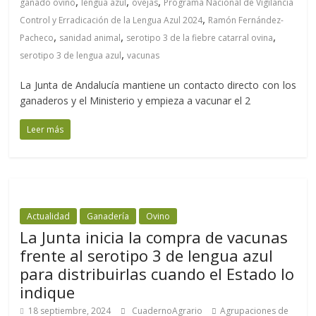
,
,
,
ganado ovino
lengua azul
ovejas
Programa Nacional de Vigilancia
,
Control y Erradicación de la Lengua Azul 2024
Ramón Fernández-
,
,
,
Pacheco
sanidad animal
serotipo 3 de la fiebre catarral ovina
,
serotipo 3 de lengua azul
vacunas
La Junta de Andalucía mantiene un contacto directo con los
ganaderos y el Ministerio y empieza a vacunar el 2
Leer más
Actualidad
Ganadería
Ovino
La Junta inicia la compra de vacunas
frente al serotipo 3 de lengua azul
para distribuirlas cuando el Estado lo
indique
18 septiembre, 2024
CuadernoAgrario
Agrupaciones de