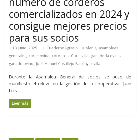
número de corderos
comercializados en 2024 y
consigue mejores precios
para sus socios
,
13 junio, 2025
CuadernoAgrario
Alanís
asambleas
,
,
,
,
,
generales
carne ovina
corderos
Corsevilla
ganadería ovina
,
,
ganado ovino
José Manuel Castillejo Falcón
sevilla
Durante la Asamblea General de socios se puso de
manifiesto el relevo en la gestión de la cooperativa: Juan
Luis
Leer más