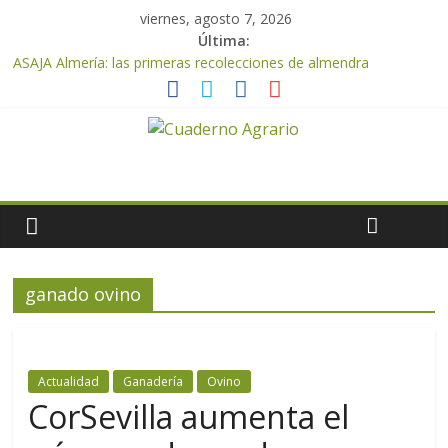
viernes, agosto 7, 2026
Última:
ASAJA Almería: las primeras recolecciones de almendra
confirman una cosecha desigual marcada por las inclemencias
meteorológicas y la incertidumbre en los precios
El Ministerio de Agricultura, Pesca y Alimentación autoriza el
pago de 85 millones adicionales de ayudas de la PAC de
remanentes disponibles
VÍDEO: Promoción y difusión de los valores de los alimentos de
origen cooperativo en escuelas de hostelería
Cooperativas Agro-alimentarias de Andalucía celebra la
activación del mecanismo de regulación de oferta de aceite de
oliva para la próxima campaña
ganado ovino
ASAJA Almería advierte de la doble amenaza que afrontan los
cítricos: la clorosis y la caída de los precios
Actualidad
Ganadería
Ovino
CorSevilla aumenta el