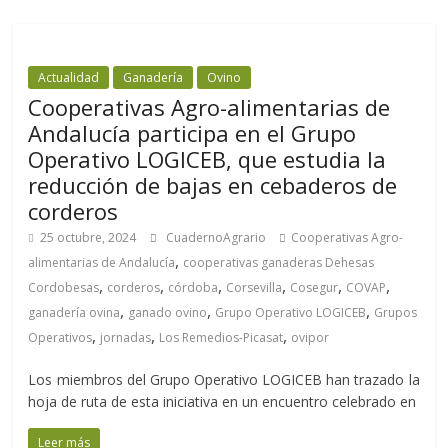
Actualidad
Ganadería
Ovino
Cooperativas Agro-alimentarias de
Andalucía participa en el Grupo
Operativo LOGICEB, que estudia la
reducción de bajas en cebaderos de
corderos
25 octubre, 2024
CuadernoAgrario
Cooperativas Agro-
,
alimentarias de Andalucía
cooperativas ganaderas Dehesas
,
,
,
,
,
,
Cordobesas
corderos
córdoba
Corsevilla
Cosegur
COVAP
,
,
,
ganadería ovina
ganado ovino
Grupo Operativo LOGICEB
Grupos
,
,
,
Operativos
jornadas
Los Remedios-Picasat
ovipor
Los miembros del Grupo Operativo LOGICEB han trazado la
hoja de ruta de esta iniciativa en un encuentro celebrado en
Leer más