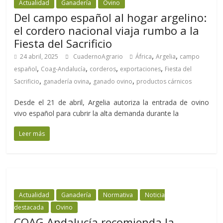
Actualidad
Ganadería
Ovino
Del campo español al hogar argelino:
el cordero nacional viaja rumbo a la
Fiesta del Sacrificio
,
,
24 abril, 2025
CuadernoAgrario
África
Argelia
campo
,
,
,
,
español
Coag-Andalucía
corderos
exportaciones
Fiesta del
,
,
,
Sacrificio
ganadería ovina
ganado ovino
productos cárnicos
Desde el 21 de abril, Argelia autoriza la entrada de ovino
vivo español para cubrir la alta demanda durante la
Leer más
Actualidad
Ganadería
Normativa
Noticia
destacada
Ovino
COAG Andalucía recomienda la