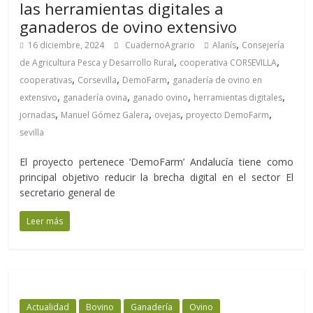
las herramientas digitales a
ganaderos de ovino extensivo
,
16 diciembre, 2024
CuadernoAgrario
Alanís
Consejería
,
,
de Agricultura Pesca y Desarrollo Rural
cooperativa CORSEVILLA
,
,
,
cooperativas
Corsevilla
DemoFarm
ganadería de ovino en
,
,
,
,
extensivo
ganadería ovina
ganado ovino
herramientas digitales
,
,
,
,
jornadas
Manuel Gómez Galera
ovejas
proyecto DemoFarm
sevilla
El proyecto pertenece ‘DemoFarm’ Andalucía tiene como
principal objetivo reducir la brecha digital en el sector El
secretario general de
Leer más
Actualidad
Bovino
Ganadería
Ovino