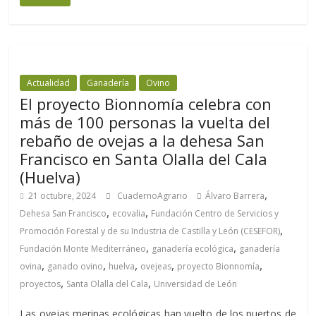
Actualidad
Ganadería
Ovino
El proyecto Bionnomía celebra con
más de 100 personas la vuelta del
rebaño de ovejas a la dehesa San
Francisco en Santa Olalla del Cala
(Huelva)
,
21 octubre, 2024
CuadernoAgrario
Álvaro Barrera
,
,
Dehesa San Francisco
ecovalia
Fundación Centro de Servicios y
,
Promoción Forestal y de su Industria de Castilla y León (CESEFOR)
,
,
Fundación Monte Mediterráneo
ganadería ecológica
ganadería
,
,
,
,
,
ovina
ganado ovino
huelva
ovejeas
proyecto Bionnomía
,
,
proyectos
Santa Olalla del Cala
Universidad de León
Las ovejas merinas ecológicas han vuelto de los puertos de