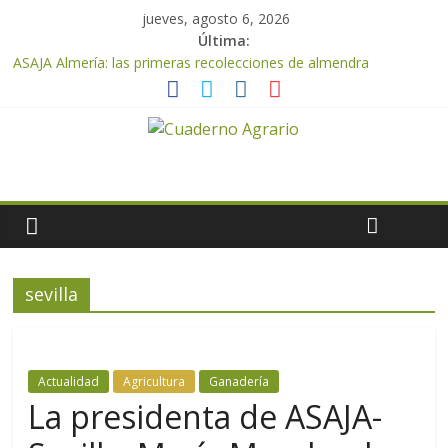
jueves, agosto 6, 2026
Última:
ASAJA Almería: las primeras recolecciones de almendra
confirman una cosecha desigual marcada por las inclemencias
meteorológicas y la incertidumbre en los precios
El Ministerio de Agricultura, Pesca y Alimentación autoriza el
pago de 85 millones adicionales de ayudas de la PAC de
remanentes disponibles
VÍDEO: Promoción y difusión de los valores de los alimentos de
origen cooperativo en escuelas de hostelería
Cooperativas Agro-alimentarias de Andalucía celebra la
activación del mecanismo de regulación de oferta de aceite de
oliva para la próxima campaña
sevilla
ASAJA Almería advierte de la doble amenaza que afrontan los
cítricos: la clorosis y la caída de los precios
Actualidad
Agricultura
Ganadería
La presidenta de ASAJA-