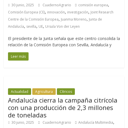
,
30 junio, 2025
CuadernoAgrario
comisión europea
,
,
,
Comisión Europea (CE)
innovación
investigación
Joint Research
,
,
Centre de la Comisión Europea
Juanma Moreno
Junta de
,
,
,
Andalucía
sevilla
UE
Ursula Von der Leyen
El presidente de la Junta señala que este centro consolida la
relación de la Comisión Europea con Sevilla, Andalucía y
Leer más
Actualidad
Agricultura
Cítricos
Andalucía cierra la campaña citrícola
con una producción de 2,3 millones
de toneladas
,
30 junio, 2025
CuadernoAgrario
Andalucía Multimedia