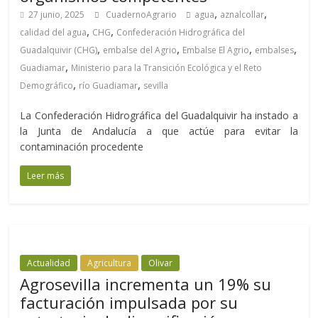
,
,
27 junio, 2025
CuadernoAgrario
agua
aznalcollar
,
,
calidad del agua
CHG
Confederación Hidrográfica del
,
,
,
,
Guadalquivir (CHG)
embalse del Agrio
Embalse El Agrio
embalses
,
Guadiamar
Ministerio para la Transición Ecológica y el Reto
,
,
Demográfico
río Guadiamar
sevilla
La Confederación Hidrográfica del Guadalquivir ha instado a
la Junta de Andalucía a que actúe para evitar la
contaminación procedente
Leer más
Actualidad
Agricultura
Olivar
Agrosevilla incrementa un 19% su
facturación impulsada por su