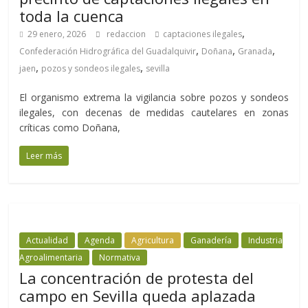
toda la cuenca
,
29 enero, 2026
redaccion
captaciones ilegales
,
,
,
Confederación Hidrográfica del Guadalquivir
Doñana
Granada
,
,
jaen
pozos y sondeos ilegales
sevilla
El organismo extrema la vigilancia sobre pozos y sondeos
ilegales, con decenas de medidas cautelares en zonas
críticas como Doñana,
Leer más
Actualidad
Agenda
Agricultura
Ganadería
Industria
Agroalimentaria
Normativa
La concentración de protesta del
campo en Sevilla queda aplazada