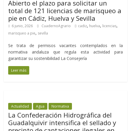
Abierto el plazo para solicitar un
total de 121 licencias de marisqueo a
pie en Cádiz, Huelva y Sevilla
,
,
,
6 junio, 2026
CuadernoAgrario
cadiz
huelva
licencias
,
marisqueo a pie
sevilla
Se trata de permisos vacantes contemplados en la
normativa andaluza que regula esta actividad para
garantizar su sostenibilidad La Consejería
Leer más
Actualidad
Agua
Normativa
La Confederación Hidrográfica del
Guadalquivir intensifica el sellado y
precinto de captaciones ilegales en