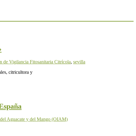
»
n de Vigilancia Fitosanitaria Citrícola
,
sevilla
s, citricultora y
 España
l del Aguacate y del Mango (OIAM)