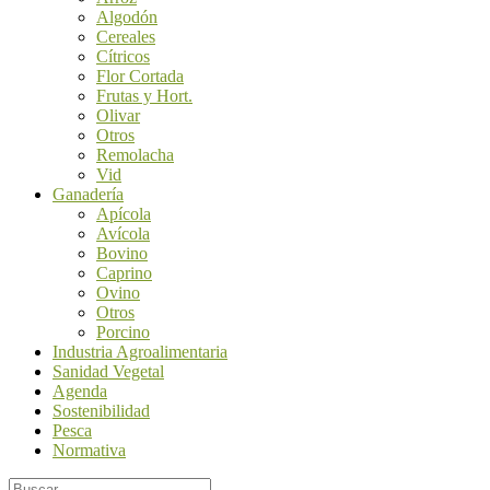
Algodón
Cereales
Cítricos
Flor Cortada
Frutas y Hort.
Olivar
Otros
Remolacha
Vid
Ganadería
Apícola
Avícola
Bovino
Caprino
Ovino
Otros
Porcino
Industria Agroalimentaria
Sanidad Vegetal
Agenda
Sostenibilidad
Pesca
Normativa