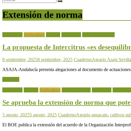
Extensión de norma
Actualidad
Agricultura
Cítricos
Normativa
Noticia destacada
La propuesta de Intercitrus «es desequilib
8 septiembre, 2025
8 septiembre, 2025
CuadernoAgrario
Asaja Sevill
ASAJA-Andalucía presenta alegaciones al documento de actuaciones pre
Leer más
Actualidad
Agenda
Agricultura
Desarrollo rural
Normativa
Noticia d
Se aprueba la extensión de norma que pote
5 agosto, 2025
5 agosto, 2025
CuadernoAgrario
aguacate
,
cultivos su
El BOE publica la extensión del acuerdo de la Organización Interpro