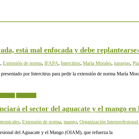
rada, está mal enfocada y debe replantearse
a
,
Extensión de norma
,
IFAPA
,
Intercitrus
,
María Morales
,
naranjas
,
Pla
sentado por Intercitrus para pedir la extensión de norma María Morale
estacada
Tropicales
nciará el sector del aguacate y el mango en
btropicales
,
Extensión de norma
,
mango
,
Organización Interprofesiona
fesional del Aguacate y el Mango (OIAM), que refuerza la