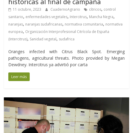
históricas al final de campaña
,
11 octubre, 2023
CuadernoAgrario
cítricos
control
,
,
,
,
sanitario
enfermedades vegetales
Intercitrus
Mancha Negra
,
,
,
naranjas
naranjas sudafricanas
normativa comunitaria
normativa
,
europea
Organización Interprofesional Citrícola de España
,
,
(Intercitrus)
Sanidad vegetal
sudafrica
Oranges infected with Citrus Black Spot. Emerging
pathogens, agricultural threats. Photo provided by Megan
Dewdney. Intercitrus ya advirtió por carta
Leer más