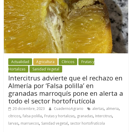
Actualidad
Agricultura
Cítricos
Frutas y
Hortalizas
Sanidad Vegetal
Intercitrus advierte que el rechazo en
Almería por ‘Falsa polilla’ en
granadas marroquís pone en alerta a
todo el sector hortofrutícola
,
,
20 diciembre, 2023
CuadernoAgrario
alertas
almeria
,
,
,
,
,
cítricos
falsa polilla
Frutas y hortalizas
granadas
Intercitrus
,
,
,
larvas
marruecos
Sanidad vegetal
sector hortofrutícola