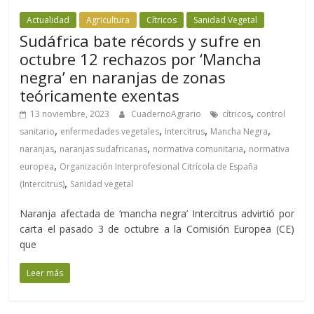
Actualidad
Agricultura
Cítricos
Sanidad Vegetal
Sudáfrica bate récords y sufre en
octubre 12 rechazos por ‘Mancha
negra’ en naranjas de zonas
teóricamente exentas
,
13 noviembre, 2023
CuadernoAgrario
cítricos
control
,
,
,
,
sanitario
enfermedades vegetales
Intercitrus
Mancha Negra
,
,
,
naranjas
naranjas sudafricanas
normativa comunitaria
normativa
,
europea
Organización Interprofesional Citrícola de España
,
(Intercitrus)
Sanidad vegetal
Naranja afectada de ‘mancha negra’ Intercitrus advirtió por
carta el pasado 3 de octubre a la Comisión Europea (CE)
que
Leer más