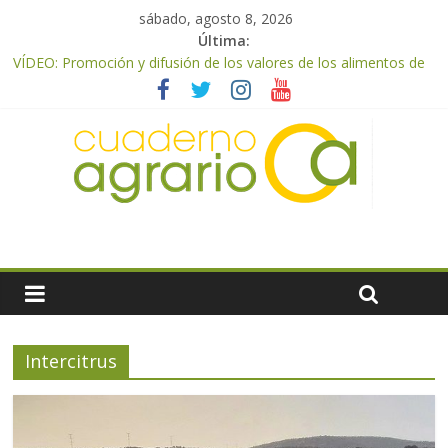
sábado, agosto 8, 2026
Última:
VÍDEO: Promoción y difusión de los valores de los alimentos de
origen cooperativo en escuelas de hostelería
UPA Granada advierte de una vendimia marcada por el
desplome de la demanda, que obligará a muchos viticultores a
dejar la uva en el campo
El Ministerio de Agricultura, Pesca y Alimentación impulsa un
nuevo protocolo de certificación del ibérico para reforzar la
seguridad y la transparencia del sector
ASAJA Almería: las primeras recolecciones de almendra
confirman una cosecha desigual marcada por las inclemencias
meteorológicas y la incertidumbre en los precios
El Ministerio de Agricultura, Pesca y Alimentación autoriza el
pago de 85 millones adicionales de ayudas de la PAC de
remanentes disponibles
Intercitrus