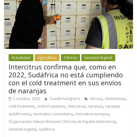
Actualidad
Agricultura
Cítricos
Sanidad Vegetal
Intercitrus confirma que, como en
2022, Sudáfrica no está cumpliendo
con el cold treatment en sus envíos
de naranjas
,
,
2 octubre, 2023
CuadernoAgrario
cítricos
clementinas
,
,
,
,
cold treatment
control sanitario
Intercitrus
naranjas
naranjas
,
,
,
sudafricanas
normativa comunitaria
normativa europea
,
Organización Interprofesional Citrícola de España (Intercitrus)
,
Sanidad vegetal
sudafrica