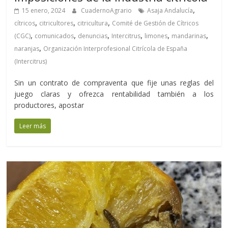
,
15 enero, 2024
CuadernoAgrario
Asaja Andalucía
,
,
,
cítricos
citricultores
citricultura
Comité de Gestión de Cítricos
,
,
,
,
,
,
(CGC)
comunicados
denuncias
Intercitrus
limones
mandarinas
,
naranjas
Organización Interprofesional Citrícola de España
(Intercitrus)
Sin un contrato de compraventa que fije unas reglas del
juego claras y ofrezca rentabilidad también a los
productores, apostar
Leer más