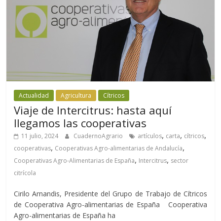
Actualidad
Agricultura
Cítricos
Viaje de Intercitrus: hasta aquí
llegamos las cooperativas
,
,
,
11 julio, 2024
CuadernoAgrario
artículos
carta
cítricos
,
,
cooperativas
Cooperativas Agro-alimentarias de Andalucía
,
,
Cooperativas Agro-Alimentarias de España
Intercitrus
sector
citrícola
Cirilo Arnandis, Presidente del Grupo de Trabajo de Cítricos
de Cooperativa Agro-alimentarias de España Cooperativa
Agro-alimentarias de España ha