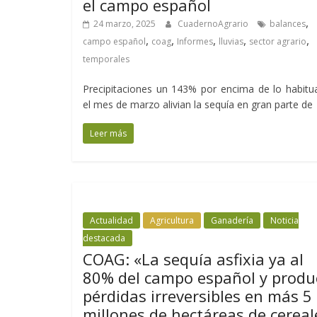
el campo español
,
24 marzo, 2025
CuadernoAgrario
balances
,
,
,
,
,
campo español
coag
Informes
lluvias
sector agrario
temporales
Precipitaciones un 143% por encima de lo habitu
el mes de marzo alivian la sequía en gran parte de
Leer más
Actualidad
Agricultura
Ganadería
Noticia
destacada
COAG: «La sequía asfixia ya al
80% del campo español y produ
pérdidas irreversibles en más 5
millones de hectáreas de cereal