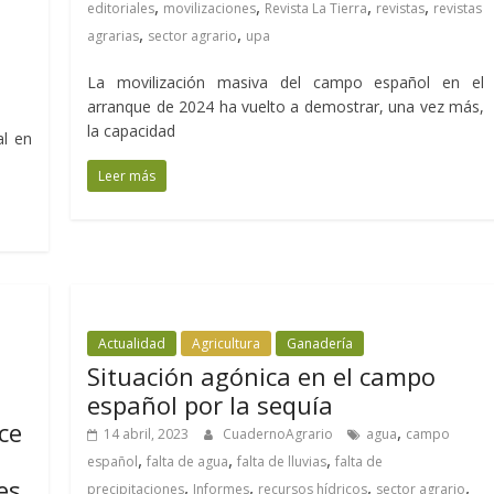
,
,
,
,
editoriales
movilizaciones
Revista La Tierra
revistas
revistas
,
,
agrarias
sector agrario
upa
La movilización masiva del campo español en el
arranque de 2024 ha vuelto a demostrar, una vez más,
la capacidad
al en
Leer más
Actualidad
Agricultura
Ganadería
Situación agónica en el campo
español por la sequía
ce
,
14 abril, 2023
CuadernoAgrario
agua
campo
,
,
,
español
falta de agua
falta de lluvias
falta de
es
,
,
,
,
precipitaciones
Informes
recursos hídricos
sector agrario