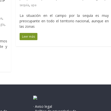
,
sequía
upa
La situación en el campo por la sequía es muy
,
ua
preocupante en todo el territorio nacional, aunque en
,
gía
las zonas
Leer más
demos
te y
· Aviso legal