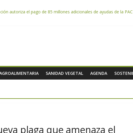
tación autoriza el pago de 85 millones adicionales de ayudas de la P
ntación otorga los premios Alimentos de España a los mejores quesos
da por el desplome de la demanda, que obligará a muchos viticultor
ación impulsa un nuevo protocolo de certificación del ibérico para refo
e almendra confirman una cosecha desigual marcada por las inclemenc
 AGROALIMENTARIA
SANIDAD VEGETAL
AGENDA
SOSTENI
ueva plaga que amenaza el