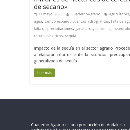
de secano»
,
11 mayo, 2023
CuadernoAgrario
agricultores
,
,
,
agua
campo español
cuencas hidrográficas
falta de ag
,
,
,
falta de precipitaciones
ganaderos
Informes
meteorolo
,
recursos hídricos
sequía
Impacto de la sequía en el sector agrario Proce
a elaborar informe ante la situación preocupan
generalizada de sequía
Leer más
Cuaderno Agrario es una producción de Andalucía