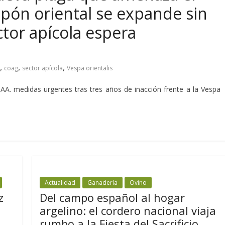
spón oriental se expande sin
ctor apícola espera
,
,
,
coag
sector apícola
Vespa orientalis
AA. medidas urgentes tras tres años de inacción frente a la Vespa
Actualidad
Ganadería
Ovino
z
Del campo español al hogar
argelino: el cordero nacional viaja
rumbo a la Fiesta del Sacrificio