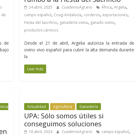
,
,
o
24 abril, 2025
CuadernoAgrario
África
Argelia
,
,
,
,
o de
campo español
Coag-Andalucía
corderos
exportaciones
,
,
,
,
Fiesta del Sacrificio
ganadería ovina
ganado ovino
productos cárnicos
es de
Desde el 21 de abril, Argelia autoriza la entrada de
bajo
ovino vivo español para cubrir la alta demanda durante
la
Leer más
ticia
Actualidad
Agricultura
Ganadería
UPA: Sólo somos útiles si
conseguimos soluciones
 en
,
16 abril, 2024
CuadernoAgrario
campo español