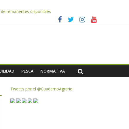
AC de remanentes disponibles
 2026
es a dejar la uva en el campo
rzar la seguridad y la transparencia del sector
ias meteorológicas y la incertidumbre en los precios
BILIDAD
PESCA
NORMATIVA
Tweets por el @CuadernoAgrario.