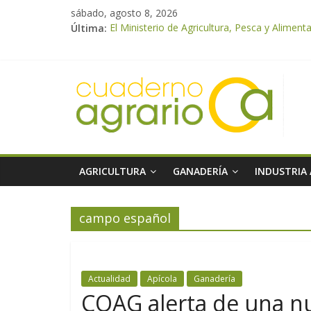
sábado, agosto 8, 2026
Última:
El Ministerio de Agricultura, Pesca y Alimen
El Ministerio de Agricultura, Pesca y Alime
UPA Granada advierte de una vendimia marca
El Ministerio de Agricultura, Pesca y Aliment
ASAJA Almería: las primeras recolecciones d
AGRICULTURA
GANADERÍA
INDUSTRIA
campo español
Actualidad
Apícola
Ganadería
COAG alerta de una n