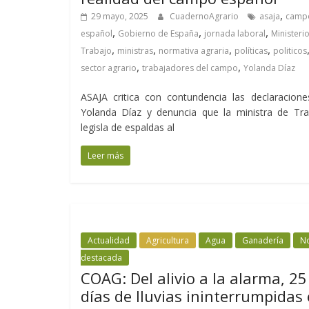
,
29 mayo, 2025
CuadernoAgrario
asaja
camp
,
,
,
español
Gobierno de España
jornada laboral
Ministeri
,
,
,
,
Trabajo
ministras
normativa agraria
políticas
politicos
,
,
sector agrario
trabajadores del campo
Yolanda Díaz
ASAJA critica con contundencia las declaracion
Yolanda Díaz y denuncia que la ministra de Tra
legisla de espaldas al
Leer más
Actualidad
Agricultura
Agua
Ganadería
No
destacada
COAG: Del alivio a la alarma, 25
días de lluvias ininterrumpidas