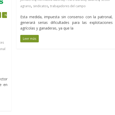
,
,
agrario
sindicatos
trabajadores del campo
N
Esta medida, impuesta sin consenso con la patronal,
generará serias dificultades para las explotaciones
agrícolas y ganaderas, ya que la
Leer más
tes
onal
ector
e en