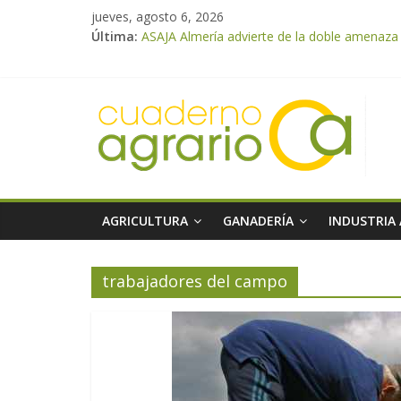
jueves, agosto 6, 2026
Última:
ASAJA Almería advierte de la doble amenaza qu
ASAJA Almería: las primeras recolecciones d
El Ministerio de Agricultura, Pesca y Alimen
VÍDEO: Promoción y difusión de los valores 
Cooperativas Agro-alimentarias de Andalucía
AGRICULTURA
GANADERÍA
INDUSTRIA
trabajadores del campo