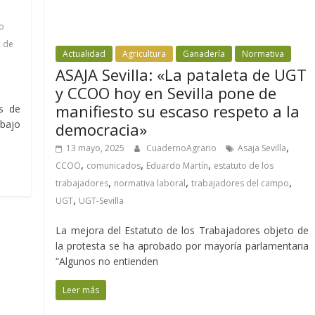
o
o de
Actualidad
Agricultura
Ganadería
Normativa
,
ASAJA Sevilla: «La pataleta de UGT
y CCOO hoy en Sevilla pone de
manifiesto su escaso respeto a la
es de
bajo
democracia»
,
13 mayo, 2025
CuadernoAgrario
Asaja Sevilla
,
,
,
CCOO
comunicados
Eduardo Martín
estatuto de los
,
,
,
trabajadores
normativa laboral
trabajadores del campo
,
UGT
UGT-Sevilla
La mejora del Estatuto de los Trabajadores objeto de
la protesta se ha aprobado por mayoría parlamentaria
“Algunos no entienden
Leer más