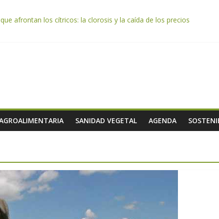
e afrontan los cítricos: la clorosis y la caída de los precios
e almendra confirman una cosecha desigual marcada por las inclemenc
tación autoriza el pago de 85 millones adicionales de ayudas de la P
de los alimentos de origen cooperativo en escuelas de hostelería
 celebra la activación del mecanismo de regulación de oferta de acei
 AGROALIMENTARIA
SANIDAD VEGETAL
AGENDA
SOSTENI