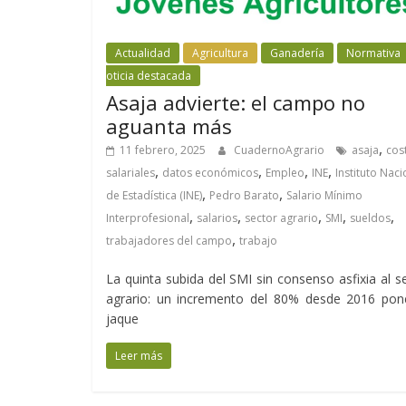
Actualidad
Agricultura
Ganadería
Normativa
oticia destacada
Asaja advierte: el campo no
aguanta más
,
11 febrero, 2025
CuadernoAgrario
asaja
cos
,
,
,
,
salariales
datos económicos
Empleo
INE
Instituto Naci
,
,
de Estadística (INE)
Pedro Barato
Salario Mínimo
,
,
,
,
,
Interprofesional
salarios
sector agrario
SMI
sueldos
,
trabajadores del campo
trabajo
La quinta subida del SMI sin consenso asfixia al s
agrario: un incremento del 80% desde 2016 pon
jaque
Leer más