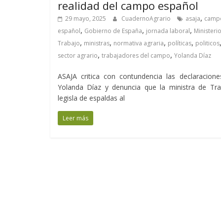
realidad del campo español
,
29 mayo, 2025
CuadernoAgrario
asaja
camp
,
,
,
español
Gobierno de España
jornada laboral
Ministeri
,
,
,
,
Trabajo
ministras
normativa agraria
políticas
politicos
,
,
sector agrario
trabajadores del campo
Yolanda Díaz
ASAJA critica con contundencia las declaracion
Yolanda Díaz y denuncia que la ministra de Tra
legisla de espaldas al
Leer más