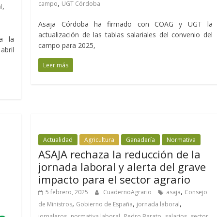
,
campo
UGT Córdoba
,
l
Asaja Córdoba ha firmado con COAG y UGT la
actualización de las tablas salariales del convenio del
a la
campo para 2025,
abril
Leer más
Actualidad
Agricultura
Ganadería
Normativa
ASAJA rechaza la reducción de la
jornada laboral y alerta del grave
impacto para el sector agrario
,
5 febrero, 2025
CuadernoAgrario
asaja
Consejo
,
,
,
de Ministros
Gobierno de España
jornada laboral
,
,
,
,
jornaleros
normativa laboral
Pedro Barato
salarios
sector