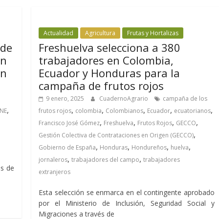
Actualidad
Agricultura
Frutas y Hortalizas
ede
Freshuelva selecciona a 380
in
trabajadores en Colombia,
an
Ecuador y Honduras para la
campaña de frutos rojos
9 enero, 2025
CuadernoAgrario
campaña de los
,
,
,
,
,
,
INE
frutos rojos
colombia
Colombianos
Ecuador
ecuatorianos
,
,
,
,
Francisco José Gómez
Freshuelva
Frutos Rojos
GECCO
,
Gestión Colectiva de Contrataciones en Origen (GECCO)
,
,
,
,
Gobierno de España
Honduras
Hondureños
huelva
,
,
jornaleros
trabajadores del campo
trabajadores
os de
extranjeros
Esta selección se enmarca en el contingente aprobado
por el Ministerio de Inclusión, Seguridad Social y
Migraciones a través de