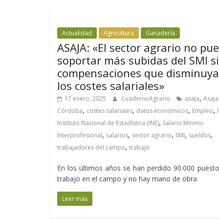
Actualidad
Agricultura
Ganadería
ASAJA: «El sector agrario no pu
soportar más subidas del SMI s
compensaciones que disminuy
los costes salariales»
,
17 enero, 2025
CuadernoAgrario
asaja
Asaja
,
,
,
,
Córdoba
costes salariales
datos económicos
Empleo
,
Instituto Nacional de Estadística (INE)
Salario Mínimo
,
,
,
,
,
Interprofesional
salarios
sector agrario
SMI
sueldos
,
trabajadores del campo
trabajo
En los últimos años se han perdido 90.000 puest
trabajo en el campo y no hay mano de obra
Leer más