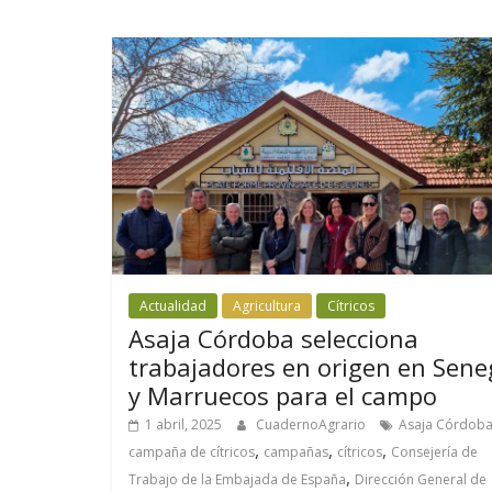
Actualidad
Agricultura
Cítricos
Asaja Córdoba selecciona
trabajadores en origen en Sene
y Marruecos para el campo
1 abril, 2025
CuadernoAgrario
Asaja Córdob
,
,
,
campaña de cítricos
campañas
cítricos
Consejería de
,
Trabajo de la Embajada de España
Dirección General de