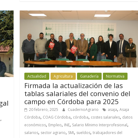
Actualidad
Agricultura
Ganadería
Normativa
Firmada la actualización de las
tablas salariales del convenio del
campo en Córdoba para 2025
gal
,
20 febrero, 2025
CuadernoAgrario
asaja
Asaja
,
,
,
,
Córdoba
COAG Córdoba
córdoba
costes salariales
datos
,
a
,
,
,
,
económicos
Empleo
INE
Salario Mínimo Interprofesional
,
,
,
,
salarios
sector agrario
SMI
sueldos
trabajadores del