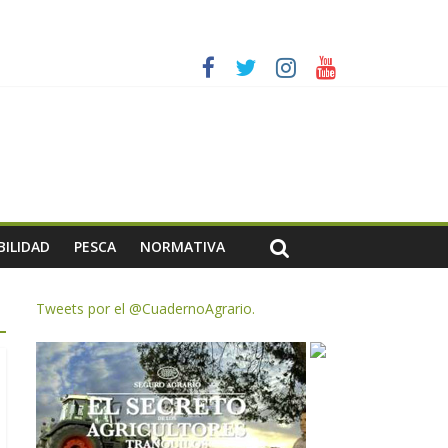
ias meteorológicas y la incertidumbre en los precios
AC de remanentes disponibles
te de oliva para la próxima campaña
BILIDAD
PESCA
NORMATIVA
Tweets por el @CuadernoAgrario.