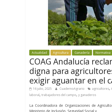
Actualidad
Agricultura
Ganadería
Normativa
COAG Andalucía reclam
digna para agricultor
exigir aguantar en el 
,
16 julio, 2025
CuadernoAgrario
agricultores
,
,
laboral
trabajadores del campo
y ganaderos
La Coordinadora de Organizaciones de Agricult
Ministerio de Inclusión, Seguridad Social y