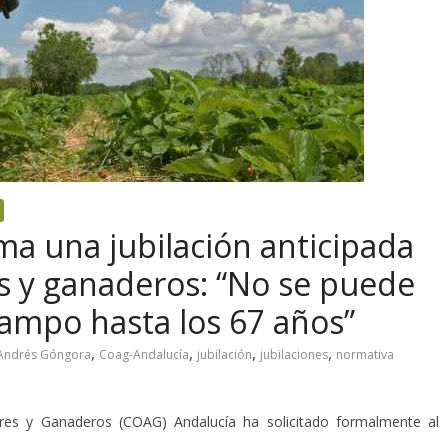
a una jubilación anticipada
es y ganaderos: “No se puede
campo hasta los 67 años”
,
,
,
,
Andrés Góngora
Coag-Andalucía
jubilación
jubilaciones
normativa
ores y Ganaderos (COAG) Andalucía ha solicitado formalmente al