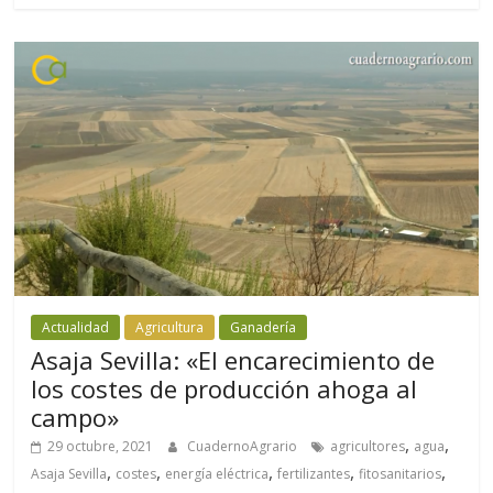
Actualidad
Agricultura
Ganadería
Asaja Sevilla: «El encarecimiento de
los costes de producción ahoga al
campo»
,
,
29 octubre, 2021
CuadernoAgrario
agricultores
agua
,
,
,
,
,
Asaja Sevilla
costes
energía eléctrica
fertilizantes
fitosanitarios