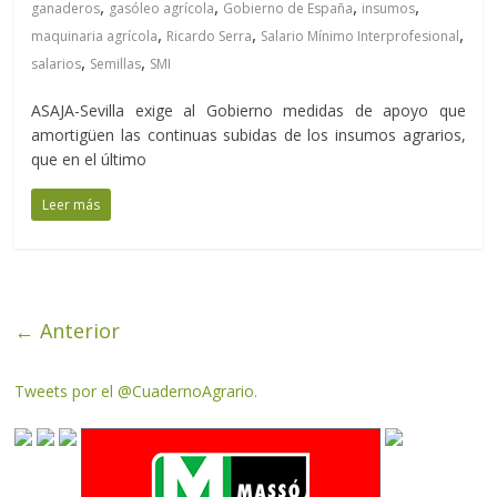
,
,
,
,
ganaderos
gasóleo agrícola
Gobierno de España
insumos
,
,
,
maquinaria agrícola
Ricardo Serra
Salario Mínimo Interprofesional
,
,
salarios
Semillas
SMI
ASAJA-Sevilla exige al Gobierno medidas de apoyo que
amortigüen las continuas subidas de los insumos agrarios,
que en el último
Leer más
← Anterior
Tweets por el @CuadernoAgrario.