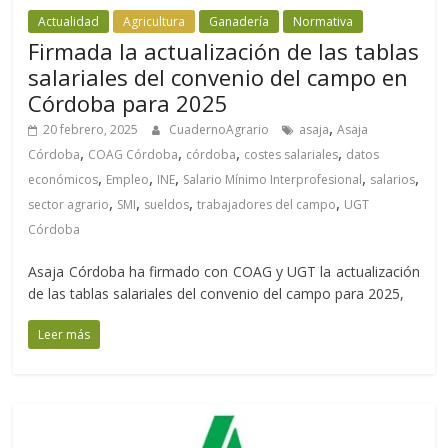
Actualidad
Agricultura
Ganadería
Normativa
Firmada la actualización de las tablas
salariales del convenio del campo en
Córdoba para 2025
,
20 febrero, 2025
CuadernoAgrario
asaja
Asaja
,
,
,
,
Córdoba
COAG Córdoba
córdoba
costes salariales
datos
,
,
,
,
,
económicos
Empleo
INE
Salario Mínimo Interprofesional
salarios
,
,
,
,
sector agrario
SMI
sueldos
trabajadores del campo
UGT
Córdoba
Asaja Córdoba ha firmado con COAG y UGT la actualización
de las tablas salariales del convenio del campo para 2025,
Leer más