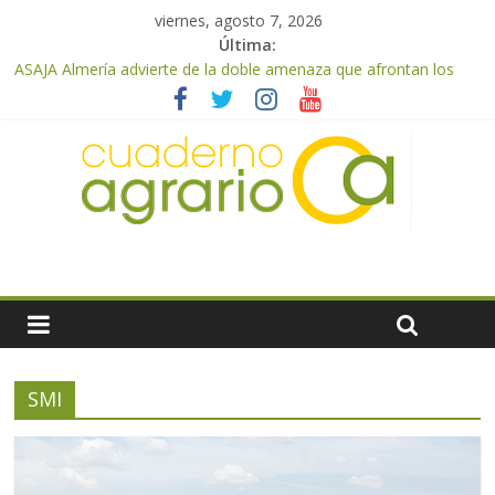
viernes, agosto 7, 2026
Última:
ASAJA Almería advierte de la doble amenaza que afrontan los
cítricos: la clorosis y la caída de los precios
ASAJA Almería: las primeras recolecciones de almendra
confirman una cosecha desigual marcada por las inclemencias
meteorológicas y la incertidumbre en los precios
El Ministerio de Agricultura, Pesca y Alimentación autoriza el
pago de 85 millones adicionales de ayudas de la PAC de
remanentes disponibles
VÍDEO: Promoción y difusión de los valores de los alimentos de
origen cooperativo en escuelas de hostelería
Cooperativas Agro-alimentarias de Andalucía celebra la
activación del mecanismo de regulación de oferta de aceite de
oliva para la próxima campaña
SMI