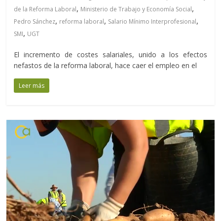
,
,
de la Reforma Laboral
Ministerio de Trabajo y Economía Social
,
,
,
Pedro Sánchez
reforma laboral
Salario Mínimo Interprofesional
,
SMI
UGT
El incremento de costes salariales, unido a los efectos
nefastos de la reforma laboral, hace caer el empleo en el
Leer más