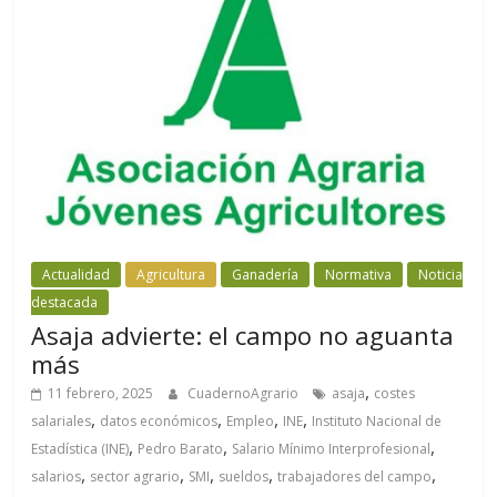
Actualidad
Agricultura
Ganadería
Normativa
Noticia
destacada
Asaja advierte: el campo no aguanta
más
,
11 febrero, 2025
CuadernoAgrario
asaja
costes
,
,
,
,
salariales
datos económicos
Empleo
INE
Instituto Nacional de
,
,
,
Estadística (INE)
Pedro Barato
Salario Mínimo Interprofesional
,
,
,
,
,
salarios
sector agrario
SMI
sueldos
trabajadores del campo