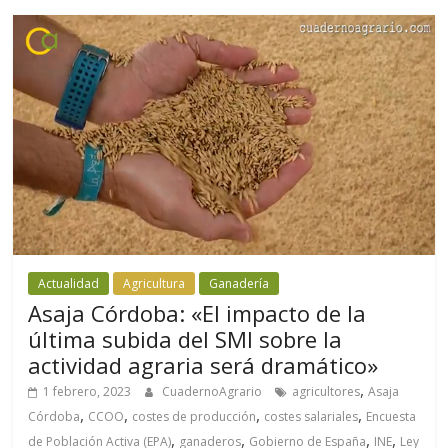
Actualidad
Agricultura
Ganadería
Asaja Córdoba: «El impacto de la
última subida del SMI sobre la
actividad agraria será dramático»
,
1 febrero, 2023
CuadernoAgrario
agricultores
Asaja
,
,
,
,
Córdoba
CCOO
costes de producción
costes salariales
Encuesta
,
,
,
,
de Población Activa (EPA)
ganaderos
Gobierno de España
INE
Ley