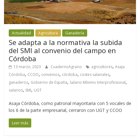
Actualidad
Agricultura
Ganadería
Se adapta a la normativa la subida
del SMI al convenio del campo en
Córdoba
,
13 marzo, 2023
CuadernoAgrario
agricultores
Asaja
,
,
,
,
,
Córdoba
CCOO
convenios
córdoba
costes salariales
,
,
,
ganaderos
Gobierno de España
Salario Mínimo Interprofesional
,
,
salarios
SMI
UGT
Asaja Córdoba, como patronal mayoritaria con 5 vocales de
los 6 de la parte empresarial, cerraron con UGT y CCOO
Leer más