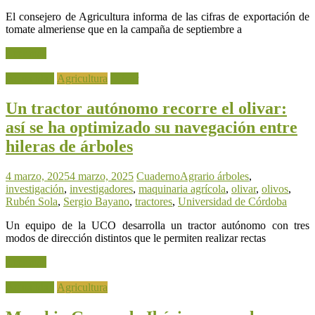
El consejero de Agricultura informa de las cifras de exportación de
tomate almeriense que en la campaña de septiembre a
Leer más
Actualidad
Agricultura
Olivar
Un tractor autónomo recorre el olivar:
así se ha optimizado su navegación entre
hileras de árboles
4 marzo, 2025
4 marzo, 2025
CuadernoAgrario
árboles
,
investigación
,
investigadores
,
maquinaria agrícola
,
olivar
,
olivos
,
Rubén Sola
,
Sergio Bayano
,
tractores
,
Universidad de Córdoba
Un equipo de la UCO desarrolla un tractor autónomo con tres
modos de dirección distintos que le permiten realizar rectas
Leer más
Actualidad
Agricultura