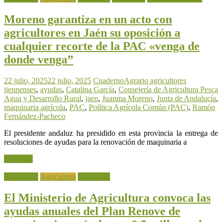
Moreno garantiza en un acto con
agricultores en Jaén su oposición a
cualquier recorte de la PAC «venga de
donde venga”
22 julio, 2025
22 julio, 2025
CuadernoAgrario
agricultores
jiennenses
,
ayudas
,
Catalina García
,
Consejería de Agricultura Pesca
Agua y Desarrollo Rural
,
jaen
,
Juanma Moreno
,
Junta de Andalucía
,
maquinaria agrícola
,
PAC
,
Política Agrícola Común (PAC)
,
Ramón
Fernández-Pacheco
El presidente andaluz ha presidido en esta provincia la entrega de
resoluciones de ayudas para la renovación de maquinaria a
Leer más
Actualidad
Agricultura
Ganadería
El Ministerio de Agricultura convoca las
ayudas anuales del Plan Renove de