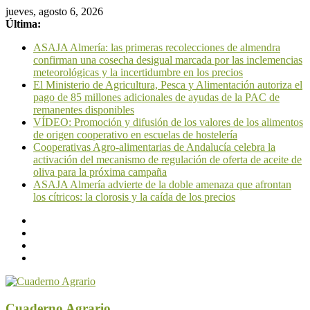
jueves, agosto 6, 2026
Última:
ASAJA Almería: las primeras recolecciones de almendra
confirman una cosecha desigual marcada por las inclemencias
meteorológicas y la incertidumbre en los precios
El Ministerio de Agricultura, Pesca y Alimentación autoriza el
pago de 85 millones adicionales de ayudas de la PAC de
remanentes disponibles
VÍDEO: Promoción y difusión de los valores de los alimentos
de origen cooperativo en escuelas de hostelería
Cooperativas Agro-alimentarias de Andalucía celebra la
activación del mecanismo de regulación de oferta de aceite de
oliva para la próxima campaña
ASAJA Almería advierte de la doble amenaza que afrontan
los cítricos: la clorosis y la caída de los precios
Cuaderno Agrario