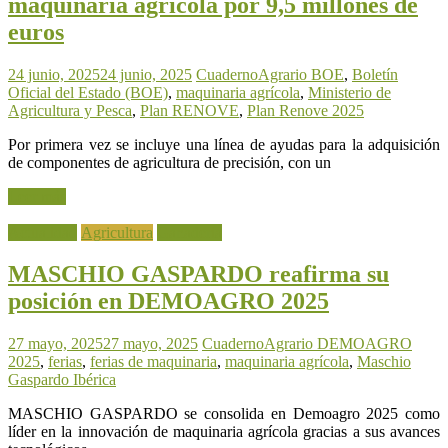
maquinaria agrícola por 9,5 millones de
euros
24 junio, 2025
24 junio, 2025
CuadernoAgrario
BOE
,
Boletín
Oficial del Estado (BOE)
,
maquinaria agrícola
,
Ministerio de
Agricultura y Pesca
,
Plan RENOVE
,
Plan Renove 2025
Por primera vez se incluye una línea de ayudas para la adquisición
de componentes de agricultura de precisión, con un
Leer más
Actualidad
Agricultura
Ganadería
MASCHIO GASPARDO reafirma su
posición en DEMOAGRO 2025
27 mayo, 2025
27 mayo, 2025
CuadernoAgrario
DEMOAGRO
2025
,
ferias
,
ferias de maquinaria
,
maquinaria agrícola
,
Maschio
Gaspardo Ibérica
MASCHIO GASPARDO se consolida en Demoagro 2025 como
líder en la innovación de maquinaria agrícola gracias a sus avances