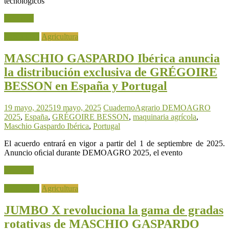
tecnológicos
Leer más
Actualidad
Agricultura
MASCHIO GASPARDO Ibérica anuncia
la distribución exclusiva de GRÉGOIRE
BESSON en España y Portugal
19 mayo, 2025
19 mayo, 2025
CuadernoAgrario
DEMOAGRO
2025
,
España
,
GRÉGOIRE BESSON
,
maquinaria agrícola
,
Maschio Gaspardo Ibérica
,
Portugal
El acuerdo entrará en vigor a partir del 1 de septiembre de 2025.
Anuncio oﬁcial durante DEMOAGRO 2025, el evento
Leer más
Actualidad
Agricultura
JUMBO X revoluciona la gama de gradas
rotativas de MASCHIO GASPARDO