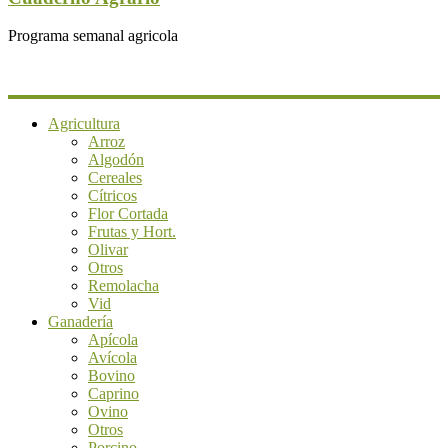
Programa semanal agricola
Agricultura
Arroz
Algodón
Cereales
Cítricos
Flor Cortada
Frutas y Hort.
Olivar
Otros
Remolacha
Vid
Ganadería
Apícola
Avícola
Bovino
Caprino
Ovino
Otros
Porcino