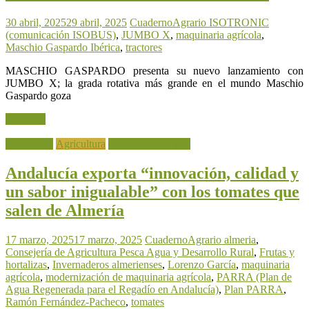
30 abril, 2025
29 abril, 2025
CuadernoAgrario
ISOTRONIC
(comunicación ISOBUS)
,
JUMBO X
,
maquinaria agrícola
,
Maschio Gaspardo Ibérica
,
tractores
MASCHIO GASPARDO presenta su nuevo lanzamiento con
JUMBO X; la grada rotativa más grande en el mundo Maschio
Gaspardo goza
Leer más
Actualidad
Agricultura
Frutas y Hortalizas
Andalucía exporta “innovación, calidad y
un sabor inigualable” con los tomates que
salen de Almería
17 marzo, 2025
17 marzo, 2025
CuadernoAgrario
almeria
,
Consejería de Agricultura Pesca Agua y Desarrollo Rural
,
Frutas y
hortalizas
,
Invernaderos almerienses
,
Lorenzo García
,
maquinaria
agrícola
,
modernización de maquinaria agrícola
,
PARRA (Plan de
Agua Regenerada para el Regadío en Andalucía)
,
Plan PARRA
,
Ramón Fernández-Pacheco
,
tomates