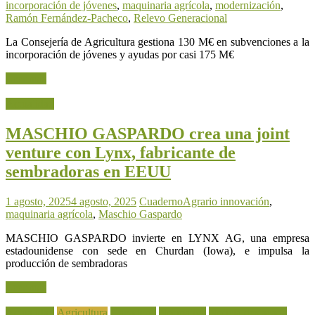
incorporación de jóvenes
,
maquinaria agrícola
,
modernización
,
Ramón Fernández-Pacheco
,
Relevo Generacional
La Consejería de Agricultura gestiona 130 M€ en subvenciones a la
incorporación de jóvenes y ayudas por casi 175 M€
Leer más
Actualidad
MASCHIO GASPARDO crea una joint
venture con Lynx, fabricante de
sembradoras en EEUU
1 agosto, 2025
4 agosto, 2025
CuadernoAgrario
innovación
,
maquinaria agrícola
,
Maschio Gaspardo
MASCHIO GASPARDO invierte en LYNX AG, una empresa
estadounidense con sede en Churdan (Iowa), e impulsa la
producción de sembradoras
Leer más
Actualidad
Agricultura
Ganadería
Normativa
Noticia destacada