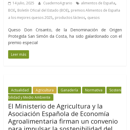
,
14 julio, 2025
CuadernoAgrario
alimentos de España
,
,
BOE
Boletín Oficial del Estado (BOE)
premios Alimentos de España
,
,
a los mejores quesos 2025
productos lácteos
quesos
Queso Don Crisanto, de la Denominación de Origen
Protegida San Simón da Costa, ha sido galardonado con el
premio especial
Leer más
Actualidad
Agricultura
Ganadería
Normativa
Sosteni
bilidad y Medio Ambiente
El Ministerio de Agricultura y la
Asociación Española de Economía
Agroalimentaria firman un convenio
para impulsar la sostenibilidad del