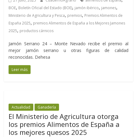
21 julio, 2025
CuadernoAgrario
alimentos de España
,
,
,
,
BOE
Boletín Oficial del Estado (BOE)
jamón ibérico
jamones
,
,
Ministerio de Agricultura y Pesca
premios
Premios Alimentos de
,
España 2025
premios Alimentos de España a los Mejores Jamones
,
2025
productos cárnicos
Jamón Serrano 24 – Monte Nevado recibe el premio al
mejor jamón serrano u otras figuras de calidad
reconocidas. Dehesa
Leer más
Actualidad
Ganadería
El Ministerio de Agricultura otorga
los premios Alimentos de España a
los mejores quesos 2025