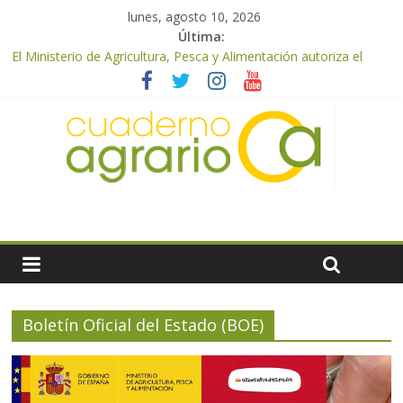
lunes, agosto 10, 2026
Última:
El Ministerio de Agricultura, Pesca y Alimentación autoriza el
pago de 85 millones adicionales de ayudas de la PAC de
remanentes disponibles
El Ministerio de Agricultura, Pesca y Alimentación otorga los
premios Alimentos de España a los mejores quesos 2026
UPA Granada advierte de una vendimia marcada por el
desplome de la demanda, que obligará a muchos viticultores a
dejar la uva en el campo
El Ministerio de Agricultura, Pesca y Alimentación impulsa un
nuevo protocolo de certificación del ibérico para reforzar la
seguridad y la transparencia del sector
ASAJA Almería: las primeras recolecciones de almendra
confirman una cosecha desigual marcada por las inclemencias
meteorológicas y la incertidumbre en los precios
Boletín Oficial del Estado (BOE)