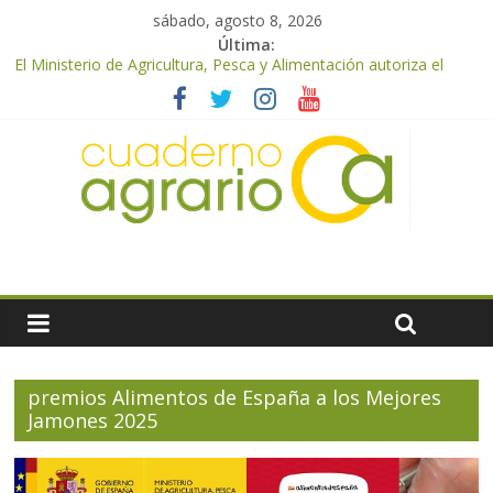
sábado, agosto 8, 2026
Última:
El Ministerio de Agricultura, Pesca y Alimentación autoriza el
pago de 85 millones adicionales de ayudas de la PAC de
remanentes disponibles
El Ministerio de Agricultura, Pesca y Alimentación otorga los
premios Alimentos de España a los mejores quesos 2026
UPA Granada advierte de una vendimia marcada por el
desplome de la demanda, que obligará a muchos viticultores a
dejar la uva en el campo
El Ministerio de Agricultura, Pesca y Alimentación impulsa un
nuevo protocolo de certificación del ibérico para reforzar la
seguridad y la transparencia del sector
ASAJA Almería: las primeras recolecciones de almendra
confirman una cosecha desigual marcada por las inclemencias
meteorológicas y la incertidumbre en los precios
premios Alimentos de España a los Mejores
Jamones 2025