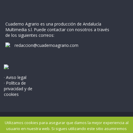
Cuaderno Agrario es una producción de Andalucía
Multimedia s.l. Puede contactar con nosotros a través
de los siguientes correos:
redaccion@cuadernoagrario.com
· Aviso legal
· Política de
privacidad y de
cookies
Copyright © 2026
Cuaderno Agrario
. Todos los derechos
Utilizamos cookies para asegurar que damos la mejor experiencia al
reservados..
usuario en nuestra web. Si sigues utilizando este sitio asumiremos
Tema: ColorMag por
ThemeGrill
. Potenciado por
WordPress
.