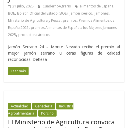
,
21 julio, 2025
CuadernoAgrario
alimentos de España
,
,
,
,
BOE
Boletín Oficial del Estado (BOE)
jamón ibérico
jamones
,
,
Ministerio de Agricultura y Pesca
premios
Premios Alimentos de
,
España 2025
premios Alimentos de España a los Mejores Jamones
,
2025
productos cárnicos
Jamón Serrano 24 – Monte Nevado recibe el premio al
mejor jamón serrano u otras figuras de calidad
reconocidas. Dehesa
Leer más
Actualidad
Ganadería
Industria
Agroalimentaria
Porcino
El Ministerio de Agricultura convoca