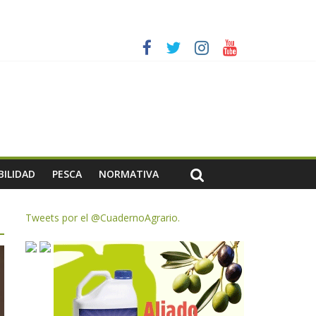
es a dejar la uva en el campo
rzar la seguridad y la transparencia del sector
ias meteorológicas y la incertidumbre en los precios
AC de remanentes disponibles
BILIDAD
PESCA
NORMATIVA
Tweets por el @CuadernoAgrario.