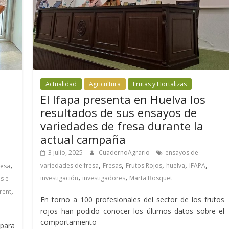
Actualidad
Agricultura
Frutas y Hortalizas
El Ifapa presenta en Huelva los
resultados de sus ensayos de
variedades de fresa durante la
actual campaña
3 julio, 2025
CuadernoAgrario
ensayos de
,
,
,
,
,
,
variedades de fresa
Fresas
Frutos Rojos
huelva
IFAPA
mesa
,
,
investigación
investigadores
Marta Bosquet
s e
,
rent
En torno a 100 profesionales del sector de los frutos
rojos han podido conocer los últimos datos sobre el
comportamiento
 para