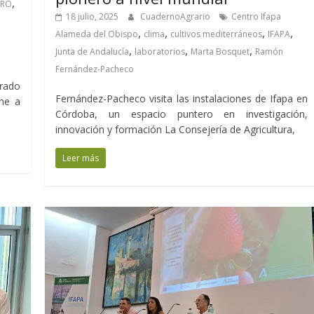
,
GRO
18 julio, 2025
CuadernoAgrario
Centro Ifapa
,
,
,
,
Alameda del Obispo
clima
cultivos mediterráneos
IFAPA
,
,
,
Junta de Andalucía
laboratorios
Marta Bosquet
Ramón
Fernández-Pacheco
rado
Fernández-Pacheco visita las instalaciones de Ifapa en
úne a
Córdoba, un espacio puntero en investigación,
innovación y formación La Consejería de Agricultura,
Leer más