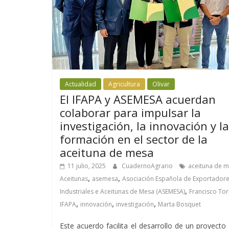
Actualidad
Agricultura
Olivar
El IFAPA y ASEMESA acuerdan
colaborar para impulsar la
investigación, la innovación y la
formación en el sector de la
aceituna de mesa
11 julio, 2025
CuadernoAgrario
aceituna de 
,
,
Aceitunas
asemesa
Asociación Española de Exportadore
,
Industriales e Aceitunas de Mesa (ASEMESA)
Francisco Tor
,
,
,
IFAPA
innovación
investigación
Marta Bosquet
Este acuerdo facilita el desarrollo de un proyecto