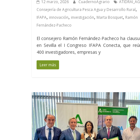
12 marzo, 2026
CuadernoAgrario
ATIDRAI_A
,
Consejería de Agricultura Pesca Agua y Desarrollo Rural
,
,
,
,
IFAPA
innovación
investigación
Marta Bosquet
Ramón
Fernández-Pacheco
El consejero Ramón Fernández-Pacheco ha clausu
en Sevilla el I Congreso IFAPA Conecta, que re
400 investigadores, empresas y
Leer más