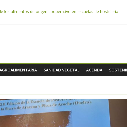
de los alimentos de origen cooperativo en escuelas de hostelería
da por el desplome de la demanda, que obligará a muchos viticultor
ación impulsa un nuevo protocolo de certificación del ibérico para refo
e almendra confirman una cosecha desigual marcada por las inclemenc
tación autoriza el pago de 85 millones adicionales de ayudas de la P
 AGROALIMENTARIA
SANIDAD VEGETAL
AGENDA
SOSTENI