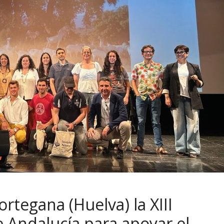
rtegana (Huelva) la XIII
e Andalucía para apoyar el