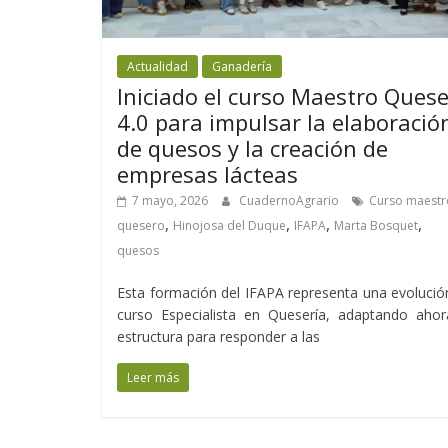
Actualidad
Ganadería
Iniciado el curso Maestro Ques
4.0 para impulsar la elaboració
de quesos y la creación de
empresas lácteas
7 mayo, 2026
CuadernoAgrario
Curso maestr
,
,
,
,
quesero
Hinojosa del Duque
IFAPA
Marta Bosquet
quesos
Esta formación del IFAPA representa una evolució
curso Especialista en Quesería, adaptando ahor
estructura para responder a las
Leer más