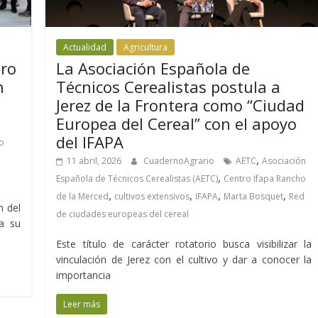
Actualidad
Agricultura
ero
La Asociación Española de
n
Técnicos Cerealistas postula a
Jerez de la Frontera como “Ciudad
Europea del Cereal” con el apoyo
del IFAPA
o
,
11 abril, 2026
CuadernoAgrario
AETC
Asociación
,
Española de Técnicos Cerealistas (AETC)
Centro Ifapa Rancho
,
,
,
,
de la Merced
cultivos extensivos
IFAPA
Marta Bosquet
Red
n del
de ciudades europeas del cereal
a su
Este título de carácter rotatorio busca visibilizar la
vinculación de Jerez con el cultivo y dar a conocer la
importancia
Leer más