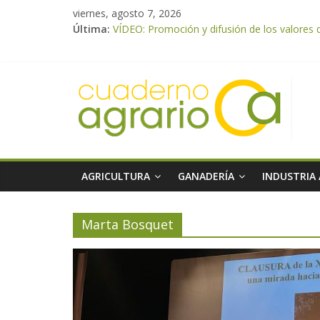
viernes, agosto 7, 2026
Última:
VÍDEO: Promoción y difusión de los valores 
UPA Granada advierte de una vendimia marca
El Ministerio de Agricultura, Pesca y Aliment
ASAJA Almería: las primeras recolecciones d
El Ministerio de Agricultura, Pesca y Alimen
AGRICULTURA
GANADERÍA
INDUSTRIA
Marta Bosquet