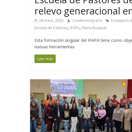
relevo generacional e
28 mayo, 2026
CuadernoAgrario
Consejería d
,
,
Escuela de Pastores
IFAPA
Marta Bosquet
Esta formación singular del IFAPA tiene como objetiv
nuevas herramientas
Leer más