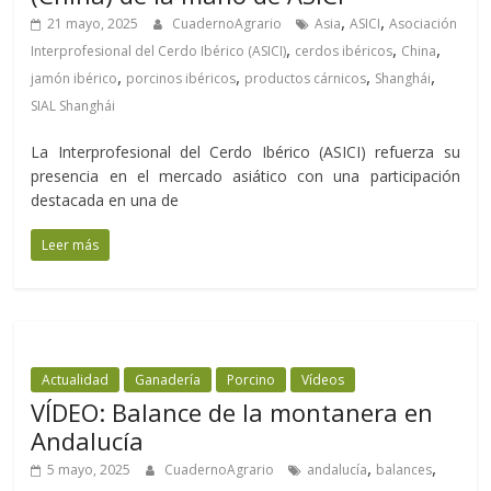
,
,
21 mayo, 2025
CuadernoAgrario
Asia
ASICI
Asociación
,
,
,
Interprofesional del Cerdo Ibérico (ASICI)
cerdos ibéricos
China
,
,
,
,
jamón ibérico
porcinos ibéricos
productos cárnicos
Shanghái
SIAL Shanghái
La Interprofesional del Cerdo Ibérico (ASICI) refuerza su
presencia en el mercado asiático con una participación
destacada en una de
Leer más
Actualidad
Ganadería
Porcino
Vídeos
VÍDEO: Balance de la montanera en
Andalucía
,
,
5 mayo, 2025
CuadernoAgrario
andalucía
balances