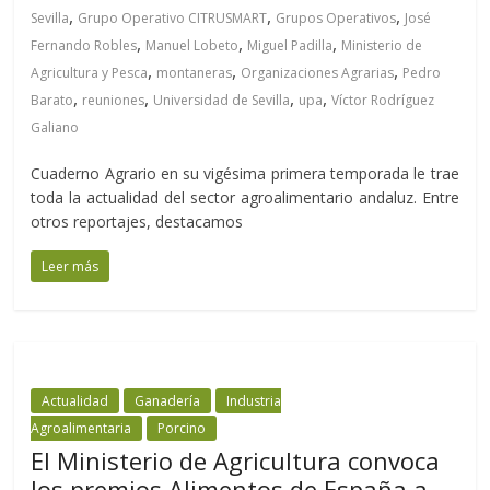
,
,
,
Sevilla
Grupo Operativo CITRUSMART
Grupos Operativos
José
,
,
,
Fernando Robles
Manuel Lobeto
Miguel Padilla
Ministerio de
,
,
,
Agricultura y Pesca
montaneras
Organizaciones Agrarias
Pedro
,
,
,
,
Barato
reuniones
Universidad de Sevilla
upa
Víctor Rodríguez
Galiano
Cuaderno Agrario en su vigésima primera temporada le trae
toda la actualidad del sector agroalimentario andaluz. Entre
otros reportajes, destacamos
Leer más
Actualidad
Ganadería
Industria
Agroalimentaria
Porcino
El Ministerio de Agricultura convoca
los premios Alimentos de España a