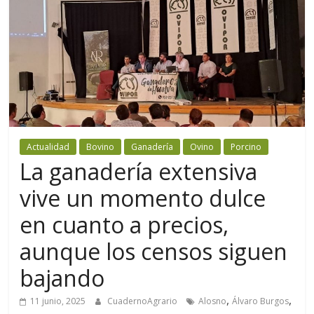
Actualidad
Bovino
Ganadería
Ovino
Porcino
La ganadería extensiva
vive un momento dulce
en cuanto a precios,
aunque los censos siguen
bajando
,
,
11 junio, 2025
CuadernoAgrario
Alosno
Álvaro Burgos