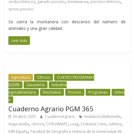
,
,
,
,
cerdos ibéricos
ganado porcino
montaneras
porcinos ibéricos
sector porcino
Se cierra la montanera con descenso del número de
animales y una gran calidad.
Leer más
Agricultura
Cítricos
CUATRO PROGRAMAS
SLIDER
Ganadería
Industria
Agroalimentaria
Normativa
Porcino
Programas
Vídeo
s
Cuaderno Agrario PGM 365
,
26 abril, 2025
CuadernoAgrario
Andalucía Multimedia
,
,
,
,
,
,
Asaja Sevilla
cítricos
CITRUSMART
coag
Cristobal Cano
cultivos
,
ESRI España
Facultad de Geografía e Historia de la Universidad de