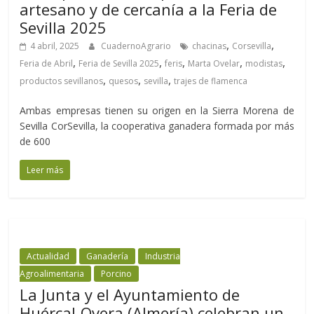
artesano y de cercanía a la Feria de
Sevilla 2025
,
,
4 abril, 2025
CuadernoAgrario
chacinas
Corsevilla
,
,
,
,
,
Feria de Abril
Feria de Sevilla 2025
feris
Marta Ovelar
modistas
,
,
,
productos sevillanos
quesos
sevilla
trajes de flamenca
Ambas empresas tienen su origen en la Sierra Morena de
Sevilla CorSevilla, la cooperativa ganadera formada por más
de 600
Leer más
Actualidad
Ganadería
Industria
Agroalimentaria
Porcino
La Junta y el Ayuntamiento de
Huércal-Overa (Almería) celebran un