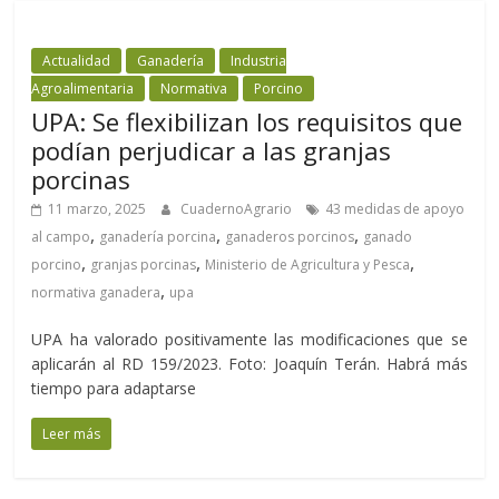
Actualidad
Ganadería
Industria
Agroalimentaria
Normativa
Porcino
UPA: Se flexibilizan los requisitos que
podían perjudicar a las granjas
porcinas
11 marzo, 2025
CuadernoAgrario
43 medidas de apoyo
,
,
,
al campo
ganadería porcina
ganaderos porcinos
ganado
,
,
,
porcino
granjas porcinas
Ministerio de Agricultura y Pesca
,
normativa ganadera
upa
UPA ha valorado positivamente las modificaciones que se
aplicarán al RD 159/2023. Foto: Joaquín Terán. Habrá más
tiempo para adaptarse
Leer más