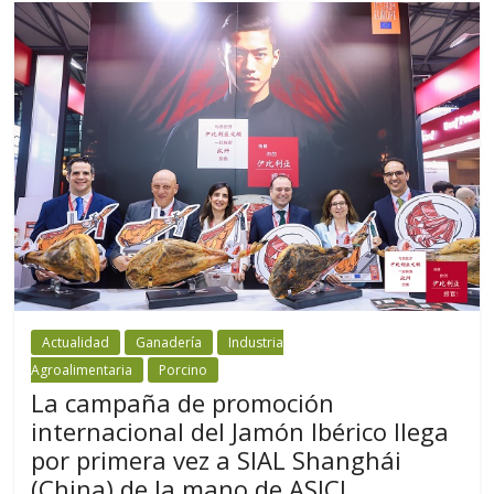
Actualidad
Ganadería
Industria
Agroalimentaria
Porcino
La campaña de promoción
internacional del Jamón Ibérico llega
por primera vez a SIAL Shanghái
(China) de la mano de ASICI