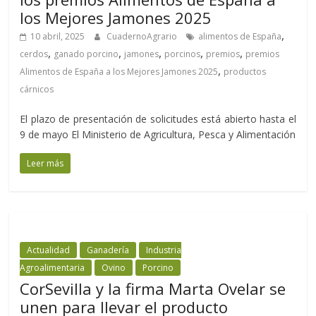
los Mejores Jamones 2025
,
10 abril, 2025
CuadernoAgrario
alimentos de España
,
,
,
,
,
cerdos
ganado porcino
jamones
porcinos
premios
premios
,
Alimentos de España a los Mejores Jamones 2025
productos
cárnicos
El plazo de presentación de solicitudes está abierto hasta el
9 de mayo El Ministerio de Agricultura, Pesca y Alimentación
Leer más
Actualidad
Ganadería
Industria
Agroalimentaria
Ovino
Porcino
CorSevilla y la firma Marta Ovelar se
unen para llevar el producto