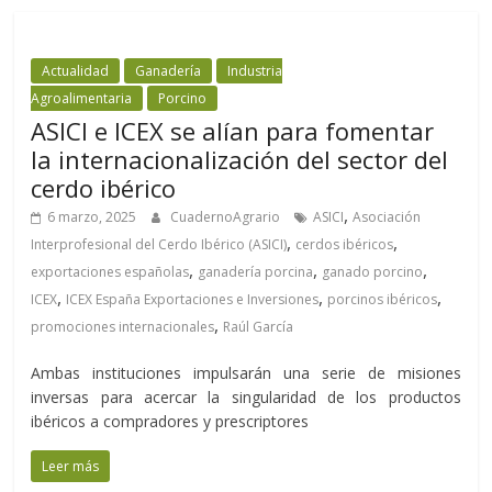
Actualidad
Ganadería
Industria
Agroalimentaria
Porcino
ASICI e ICEX se alían para fomentar
la internacionalización del sector del
cerdo ibérico
,
6 marzo, 2025
CuadernoAgrario
ASICI
Asociación
,
,
Interprofesional del Cerdo Ibérico (ASICI)
cerdos ibéricos
,
,
,
exportaciones españolas
ganadería porcina
ganado porcino
,
,
,
ICEX
ICEX España Exportaciones e Inversiones
porcinos ibéricos
,
promociones internacionales
Raúl García
Ambas instituciones impulsarán una serie de misiones
inversas para acercar la singularidad de los productos
ibéricos a compradores y prescriptores
Leer más