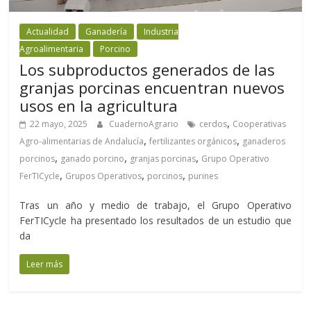
Actualidad
Ganadería
Industria
Agroalimentaria
Porcino
Los subproductos generados de las
granjas porcinas encuentran nuevos
usos en la agricultura
,
22 mayo, 2025
CuadernoAgrario
cerdos
Cooperativas
,
,
Agro-alimentarias de Andalucía
fertilizantes orgánicos
ganaderos
,
,
,
porcinos
ganado porcino
granjas porcinas
Grupo Operativo
,
,
,
FerTICycle
Grupos Operativos
porcinos
purines
Tras un año y medio de trabajo, el Grupo Operativo
FerTICycle ha presentado los resultados de un estudio que
da
Leer más