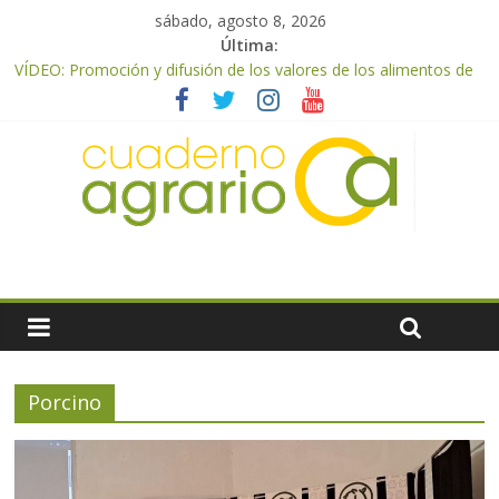
sábado, agosto 8, 2026
Última:
VÍDEO: Promoción y difusión de los valores de los alimentos de
origen cooperativo en escuelas de hostelería
UPA Granada advierte de una vendimia marcada por el
desplome de la demanda, que obligará a muchos viticultores a
dejar la uva en el campo
El Ministerio de Agricultura, Pesca y Alimentación impulsa un
nuevo protocolo de certificación del ibérico para reforzar la
seguridad y la transparencia del sector
ASAJA Almería: las primeras recolecciones de almendra
confirman una cosecha desigual marcada por las inclemencias
meteorológicas y la incertidumbre en los precios
El Ministerio de Agricultura, Pesca y Alimentación autoriza el
pago de 85 millones adicionales de ayudas de la PAC de
remanentes disponibles
Porcino