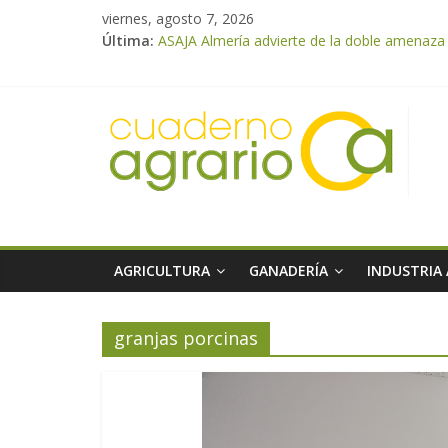
viernes, agosto 7, 2026
Última:
ASAJA Almería advierte de la doble amenaza qu
ASAJA Almería: las primeras recolecciones d
El Ministerio de Agricultura, Pesca y Alimen
VÍDEO: Promoción y difusión de los valores 
Cooperativas Agro-alimentarias de Andalucía
AGRICULTURA
GANADERÍA
INDUSTRIA
granjas porcinas