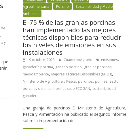
os
Agroalimentaria
Porcino
Sostenibilidad y Medio
Ambiente
El 75 % de las granjas porcinas
han implementado las mejores
 de
,
técnicas disponibles para reducir
ra y
los niveles de emisiones en sus
instalaciones
,
19 octubre, 2023
CuadernoAgrario
emisiones
s que
,
,
,
ganadería porcina
ganado porcino
granjas porcinas
rán.
,
,
medioambiente
Mejores Técnicas Disponibles (MTDs)
,
,
,
Ministerio de Agricultura y Pesca
porcinos
purines
sector
,
,
porcino
sistema informatizado ECOGAN
sostenibilidad
ganadera
Una granja de porcinos El Ministerio de Agricultura,
Pesca y Alimentación ha publicado el segundo informe
sobre la implementación de