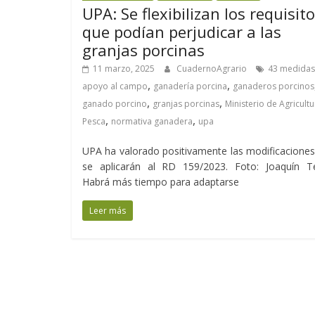
UPA: Se flexibilizan los requisit
que podían perjudicar a las
granjas porcinas
11 marzo, 2025
CuadernoAgrario
43 medidas
,
,
apoyo al campo
ganadería porcina
ganaderos porcinos
,
,
ganado porcino
granjas porcinas
Ministerio de Agricultu
,
,
Pesca
normativa ganadera
upa
UPA ha valorado positivamente las modificacione
se aplicarán al RD 159/2023. Foto: Joaquín Te
Habrá más tiempo para adaptarse
Leer más