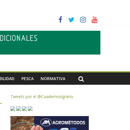
ias meteorológicas y la incertidumbre en los precios
AC de remanentes disponibles
te de oliva para la próxima campaña
BILIDAD
PESCA
NORMATIVA
Tweets por el @CuadernoAgrario.