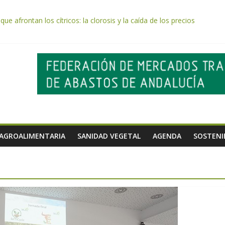
e afrontan los cítricos: la clorosis y la caída de los precios
e almendra confirman una cosecha desigual marcada por las inclemenc
tación autoriza el pago de 85 millones adicionales de ayudas de la P
de los alimentos de origen cooperativo en escuelas de hostelería
 celebra la activación del mecanismo de regulación de oferta de acei
 AGROALIMENTARIA
SANIDAD VEGETAL
AGENDA
SOSTENI