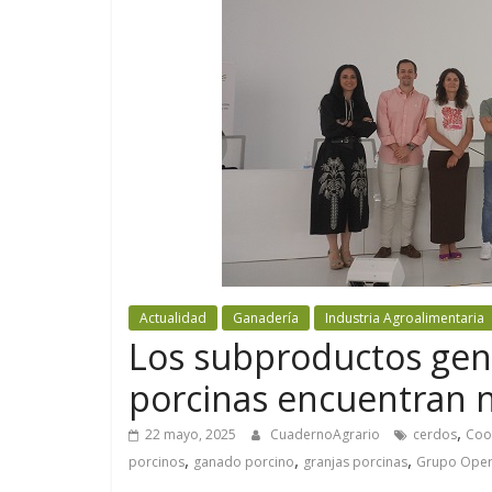
Actualidad
Ganadería
Industria Agroalimentaria
Los subproductos gene
porcinas encuentran n
,
22 mayo, 2025
CuadernoAgrario
cerdos
Coo
,
,
,
porcinos
ganado porcino
granjas porcinas
Grupo Opera