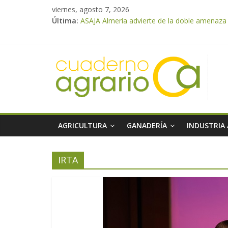
viernes, agosto 7, 2026
Última:
ASAJA Almería advierte de la doble amenaza qu
ASAJA Almería: las primeras recolecciones d
El Ministerio de Agricultura, Pesca y Alimen
VÍDEO: Promoción y difusión de los valores 
Cooperativas Agro-alimentarias de Andalucía
AGRICULTURA
GANADERÍA
INDUSTRIA
IRTA