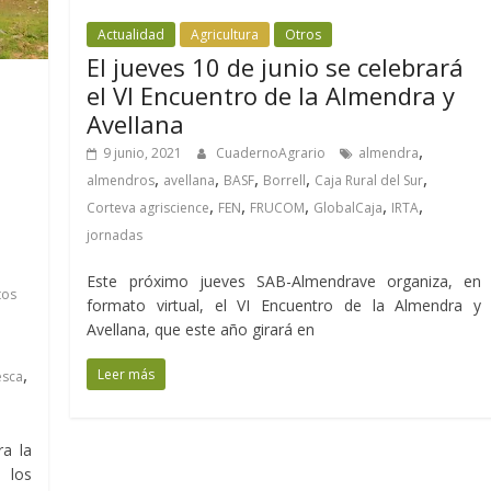
Actualidad
Agricultura
Otros
El jueves 10 de junio se celebrará
el VI Encuentro de la Almendra y
Avellana
,
9 junio, 2021
CuadernoAgrario
almendra
,
,
,
,
,
almendros
avellana
BASF
Borrell
Caja Rural del Sur
,
,
,
,
,
Corteva agriscience
FEN
FRUCOM
GlobalCaja
IRTA
jornadas
Este próximo jueves SAB-Almendrave organiza, en
tos
formato virtual, el VI Encuentro de la Almendra y
,
Avellana, que este año girará en
,
Leer más
esca
a la
 los