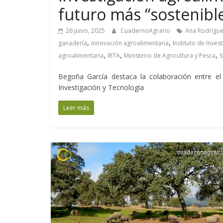
futuro más “sostenible
26 junio, 2025
CuadernoAgrario
Ana Rodrígue
,
,
ganadería
innovación agroalimentaria
Instituto de Inves
,
,
,
agroalimentaria
IRTA
Ministerio de Agricultura y Pesca
S
Begoña García destaca la colaboración entre el M
Investigación y Tecnología
Leer más