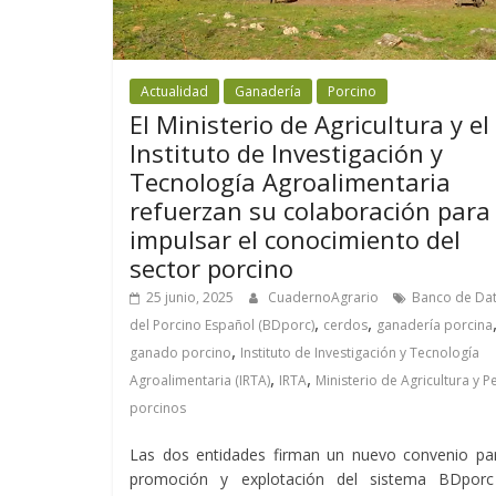
Actualidad
Ganadería
Porcino
El Ministerio de Agricultura y el
Instituto de Investigación y
Tecnología Agroalimentaria
refuerzan su colaboración para
impulsar el conocimiento del
sector porcino
25 junio, 2025
CuadernoAgrario
Banco de Da
,
,
del Porcino Español (BDporc)
cerdos
ganadería porcina
,
ganado porcino
Instituto de Investigación y Tecnología
,
,
Agroalimentaria (IRTA)
IRTA
Ministerio de Agricultura y P
porcinos
Las dos entidades firman un nuevo convenio par
promoción y explotación del sistema BDporc