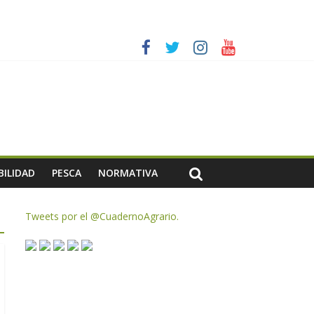
ias meteorológicas y la incertidumbre en los precios
AC de remanentes disponibles
te de oliva para la próxima campaña
BILIDAD
PESCA
NORMATIVA
Tweets por el @CuadernoAgrario.