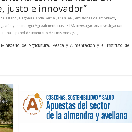
, justo e innovador”
,
,
,
,
z Castaño
Begoña García Bernal
ECOGAN
emisiones de amoniaco
,
,
tigación y Tecnología Agroalimentarias (IRTA)
investigación
investigación
istema Español de Inventario de Emisiones (SEI)
inisterio de Agricultura, Pesca y Alimentación y el Instituto de