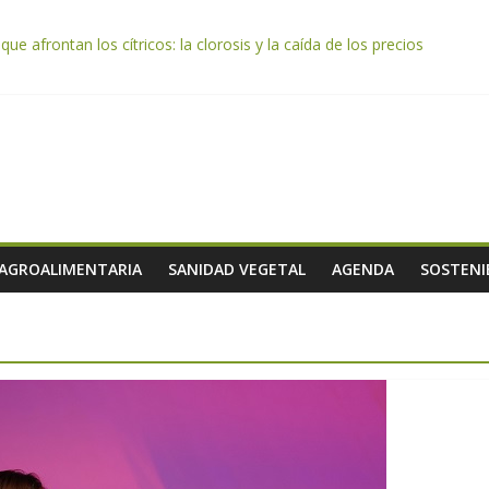
e afrontan los cítricos: la clorosis y la caída de los precios
e almendra confirman una cosecha desigual marcada por las inclemenc
tación autoriza el pago de 85 millones adicionales de ayudas de la P
de los alimentos de origen cooperativo en escuelas de hostelería
 celebra la activación del mecanismo de regulación de oferta de acei
 AGROALIMENTARIA
SANIDAD VEGETAL
AGENDA
SOSTENI