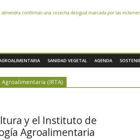
e almendra confirman una cosecha desigual marcada por las inclemenc
tación autoriza el pago de 85 millones adicionales de ayudas de la P
de los alimentos de origen cooperativo en escuelas de hostelería
 celebra la activación del mecanismo de regulación de oferta de acei
e afrontan los cítricos: la clorosis y la caída de los precios
 AGROALIMENTARIA
SANIDAD VEGETAL
AGENDA
SOSTENIB
a Agroalimentaria (IRTA)
ltura y el Instituto de
logía Agroalimentaria