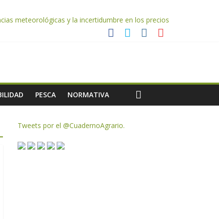
ias meteorológicas y la incertidumbre en los precios
AC de remanentes disponibles
te de oliva para la próxima campaña
ILIDAD
PESCA
NORMATIVA
Tweets por el @CuadernoAgrario.