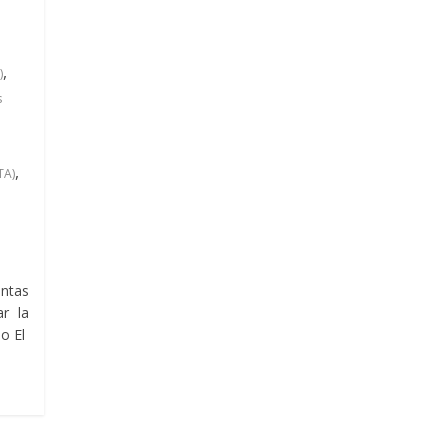
,
)
s
,
TA)
ntas
r la
io El