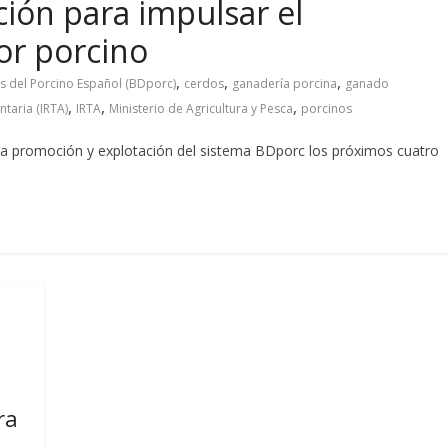
ción para impulsar el
or porcino
,
,
,
 del Porcino Español (BDporc)
cerdos
ganadería porcina
ganado
,
,
,
ntaria (IRTA)
IRTA
Ministerio de Agricultura y Pesca
porcinos
la promoción y explotación del sistema BDporc los próximos cuatro
ra