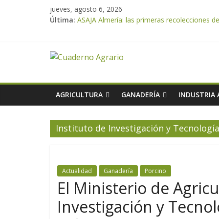
jueves, agosto 6, 2026
Última:
ASAJA Almería: las primeras recolecciones d
El Ministerio de Agricultura, Pesca y Alimen
VÍDEO: Promoción y difusión de los valores 
Cooperativas Agro-alimentarias de Andalucía
ASAJA Almería advierte de la doble amenaza qu
AGRICULTURA
GANADERÍA
INDUSTRIA
Instituto de Investigación y Tecnologí
Actualidad
Ganadería
Porcino
El Ministerio de Agricu
Investigación y Tecno