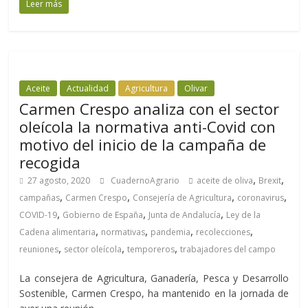
Leer más
Aceite
Actualidad
Agricultura
Olivar
Carmen Crespo analiza con el sector
oleícola la normativa anti-Covid con
motivo del inicio de la campaña de
recogida
,
,
27 agosto, 2020
CuadernoAgrario
aceite de oliva
Brexit
,
,
,
,
campañas
Carmen Crespo
Consejería de Agricultura
coronavirus
,
,
,
COVID-19
Gobierno de España
Junta de Andalucía
Ley de la
,
,
,
,
Cadena alimentaria
normativas
pandemia
recolecciones
,
,
,
reuniones
sector oleícola
temporeros
trabajadores del campo
La consejera de Agricultura, Ganadería, Pesca y Desarrollo
Sostenible, Carmen Crespo, ha mantenido en la jornada de