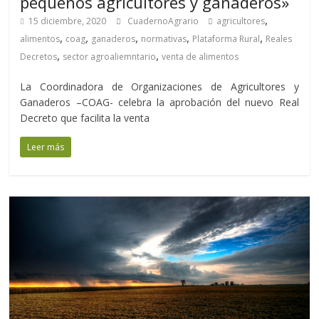
pequeños agricultores y ganaderos»
,
15 diciembre, 2020
CuadernoAgrario
agricultores
,
,
,
,
,
alimentos
coag
ganaderos
normativas
Plataforma Rural
Reales
,
,
Decretos
sector agroaliemntario
venta de alimentos
La Coordinadora de Organizaciones de Agricultores y
Ganaderos –COAG- celebra la aprobación del nuevo Real
Decreto que facilita la venta
Leer más