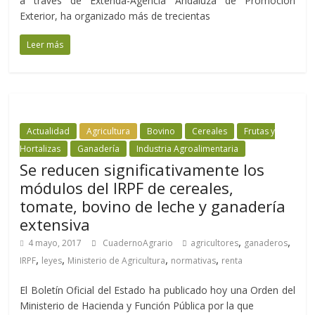
a través de Extenda-Agencia Andaluza de Promoción
Exterior, ha organizado más de trecientas
Leer más
Actualidad
Agricultura
Bovino
Cereales
Frutas y
Hortalizas
Ganadería
Industria Agroalimentaria
Se reducen significativamente los
módulos del IRPF de cereales,
tomate, bovino de leche y ganadería
extensiva
,
,
4 mayo, 2017
CuadernoAgrario
agricultores
ganaderos
,
,
,
,
IRPF
leyes
Ministerio de Agricultura
normativas
renta
El Boletín Oficial del Estado ha publicado hoy una Orden del
Ministerio de Hacienda y Función Pública por la que