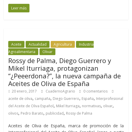
Leer más
Aceite
Actualidad
Agricultura
Industria
Agroalimentaria
Olivar
Rossy de Palma, Diego Guerrero y
Mikel Iturriaga, protagonizan
“¿Peeerdona?”, la nueva campaña de
Aceites de Oliva de España
20 enero, 2017
CuadernoAgrario
0 comentarios
,
,
,
,
aceite de oliva
campaña
Diego Guerrero
España
Interprofesional
,
,
,
,
del Aceite de Oliva Español
Mikel Iturriaga
normativas
olivar
,
,
,
olivos
Pedro Barato
publicidad
Rossy de Palma
Aceites de Oliva de España, marca de promoción de la