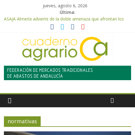
jueves, agosto 6, 2026
Última:
ASAJA Almería advierte de la doble amenaza que afrontan los
cítricos: la clorosis y la caída de los precios
ASAJA Almería: las primeras recolecciones de almendra
confirman una cosecha desigual marcada por las inclemencias
meteorológicas y la incertidumbre en los precios
El Ministerio de Agricultura, Pesca y Alimentación autoriza el
pago de 85 millones adicionales de ayudas de la PAC de
remanentes disponibles
VÍDEO: Promoción y difusión de los valores de los alimentos de
origen cooperativo en escuelas de hostelería
Cooperativas Agro-alimentarias de Andalucía celebra la
activación del mecanismo de regulación de oferta de aceite de
oliva para la próxima campaña
normativas