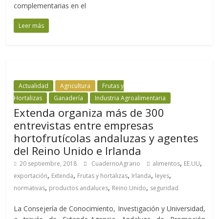
complementarias en el
Leer más
Actualidad
Agricultura
Frutas y
Hortalizas
Ganadería
Industria Agroalimentaria
Extenda organiza más de 300
entrevistas entre empresas
hortofrutícolas andaluzas y agentes
del Reino Unido e Irlanda
,
,
20 septiembre, 2018
CuadernoAgrario
alimentos
EE.UU
,
,
,
,
,
exportación
Extenda
Frutas y hortalizas
Irlanda
leyes
,
,
,
normativas
productos andaluces
Reino Unido
seguridad
La Consejería de Conocimiento, Investigación y Universidad,