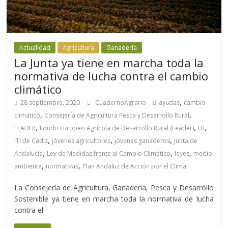
Actualidad
Agricultura
Ganadería
La Junta ya tiene en marcha toda la
normativa de lucha contra el cambio
climático
,
28 septiembre, 2020
CuadernoAgrario
ayudas
cambio
,
,
climático
Consejería de Agricultura Pesca y Desarrollo Rural
,
,
,
FEADER
Fondo Europeo Agrícola de Desarrollo Rural (Feader)
ITI
,
,
,
ITI de Cádiz
jóvenes agricultores
jóvenes ganaderos
Junta de
,
,
,
Andalucía
Ley de Medidas frente al Cambio Climático
leyes
medio
,
,
ambiente
normativas
Plan Andaluz de Acción por el Clima
La Consejería de Agricultura, Ganadería, Pesca y Desarrollo
Sostenible ya tiene en marcha toda la normativa de lucha
contra el