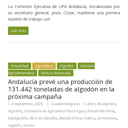
La Comisión Ejecutiva de UPA Andalucía, encabezada por
su secretario general, Jesús Cózar, mantiene una primera
reunión de trabajo con
Leer más
Actualidad
Agricultura
Algodón
Industria
Agroalimentaria
Noticia destacada
Andalucía prevé una producción de
131.442 toneladas de algodón en la
próxima campaña
,
4 septiembre, 2025
CuadernoAgrario
aforo de algodón
,
,
algodón
Consejería de Agricultura Pesca Agua y Desarrollo Rural
,
,
,
,
Espalgodón
fibra de algodón
Manuel Gómez Galera
previsiones
,
regadío
secano