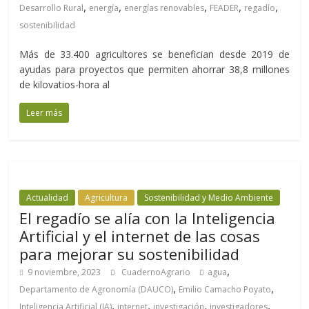
,
,
,
,
,
Desarrollo Rural
energía
energías renovables
FEADER
regadío
sostenibilidad
Más de 33.400 agricultores se benefician desde 2019 de
ayudas para proyectos que permiten ahorrar 38,8 millones
de kilovatios-hora al
Leer más
Actualidad
Agricultura
Sostenibilidad y Medio Ambiente
El regadío se alía con la Inteligencia
Artificial y el internet de las cosas
para mejorar su sostenibilidad
,
9 noviembre, 2023
CuadernoAgrario
agua
,
,
Departamento de Agronomía (DAUCO)
Emilio Camacho Poyato
,
,
,
,
Inteligencia Artificial (IA)
internet
investigación
investigadores