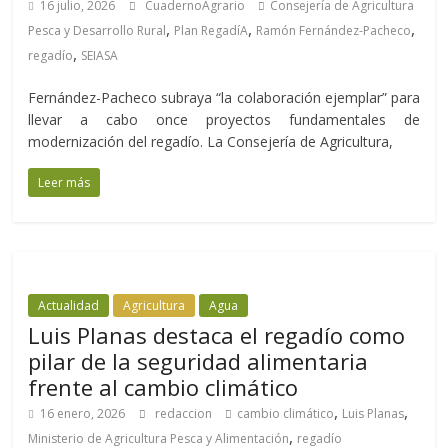
16 julio, 2026
CuadernoAgrario
Consejería de Agricultura
,
,
,
Pesca y Desarrollo Rural
Plan RegadíA
Ramón Fernández-Pacheco
,
regadío
SEIASA
Fernández-Pacheco subraya “la colaboración ejemplar” para
llevar a cabo once proyectos fundamentales de
modernización del regadío. La Consejería de Agricultura,
Leer más
Actualidad
Agricultura
Agua
Luis Planas destaca el regadío como
pilar de la seguridad alimentaria
frente al cambio climático
,
,
16 enero, 2026
redaccion
cambio climático
Luis Planas
,
Ministerio de Agricultura Pesca y Alimentación
regadío