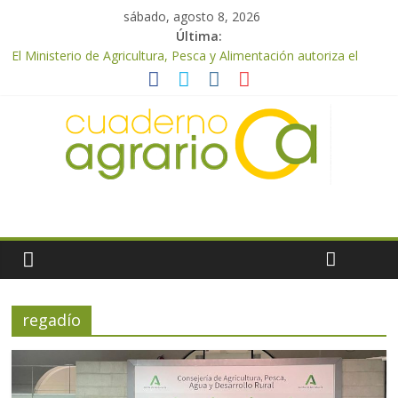
sábado, agosto 8, 2026
Última:
El Ministerio de Agricultura, Pesca y Alimentación autoriza el
pago de 85 millones adicionales de ayudas de la PAC de
remanentes disponibles
El Ministerio de Agricultura, Pesca y Alimentación otorga los
premios Alimentos de España a los mejores quesos 2026
UPA Granada advierte de una vendimia marcada por el
desplome de la demanda, que obligará a muchos viticultores a
dejar la uva en el campo
El Ministerio de Agricultura, Pesca y Alimentación impulsa un
nuevo protocolo de certificación del ibérico para reforzar la
seguridad y la transparencia del sector
ASAJA Almería: las primeras recolecciones de almendra
confirman una cosecha desigual marcada por las inclemencias
meteorológicas y la incertidumbre en los precios
regadío