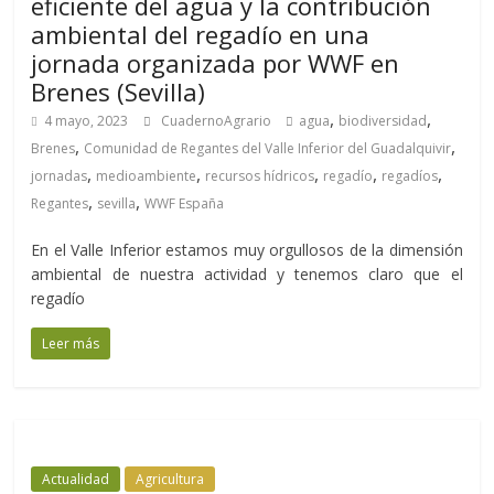
eficiente del agua y la contribución
ambiental del regadío en una
jornada organizada por WWF en
Brenes (Sevilla)
,
,
4 mayo, 2023
CuadernoAgrario
agua
biodiversidad
,
,
Brenes
Comunidad de Regantes del Valle Inferior del Guadalquivir
,
,
,
,
,
jornadas
medioambiente
recursos hídricos
regadío
regadíos
,
,
Regantes
sevilla
WWF España
En el Valle Inferior estamos muy orgullosos de la dimensión
ambiental de nuestra actividad y tenemos claro que el
regadío
Leer más
Actualidad
Agricultura