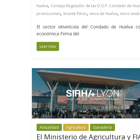
,
huelva
Consejo Regulador de las D.O.P. Condado de Hue
,
,
,
promociones
Vicente Pérez
vinos de Huelva
vinos onub
El sector vitivinícola del Condado de Huelva 
económica Firma del
Leer más
Actualidad
Agricultura
Ganadería
El Ministerio de Agricultura y F