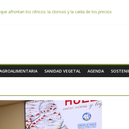
e afrontan los cítricos: la clorosis y la caída de los precios
e almendra confirman una cosecha desigual marcada por las inclemenc
tación autoriza el pago de 85 millones adicionales de ayudas de la P
de los alimentos de origen cooperativo en escuelas de hostelería
 celebra la activación del mecanismo de regulación de oferta de acei
 AGROALIMENTARIA
SANIDAD VEGETAL
AGENDA
SOSTENI