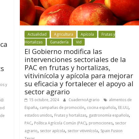
Actualidad
Agricultura
Apícola
Frutas y
Hortalizas
Ganadería
Vid
sca
El Gobierno modifica las
intervenciones sectoriales de la
PAC en frutas y hortalizas,
ts
vitivinícola y apícola para mejorar
su eficacia y fortalecer el apoyo al
os y
sector agrario
15 octubre, 2024
CuadernoAgrario
alimentos de
AB
,
,
,
,
España
campañas de promoción
cocina española
EE.UU
od
,
,
,
estados unidos
Frutas y hortalizas
gastronomía española
 de
,
,
,
PAC
Política Agrícola Común (PAC)
promociones
sector
,
,
,
agrario
sector apícola
sector vitivinícola
Spain Fusion
Texas