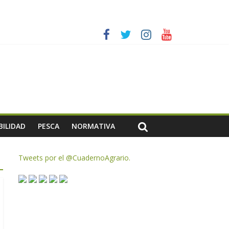
ias meteorológicas y la incertidumbre en los precios
AC de remanentes disponibles
te de oliva para la próxima campaña
BILIDAD
PESCA
NORMATIVA
Tweets por el @CuadernoAgrario.