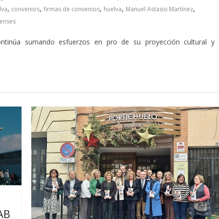
,
,
,
,
,
lva
convenios
firmas de convenios
huelva
Manuel Astasio Martínez
enses
continúa sumando esfuerzos en pro de su proyección cultural y
IAB