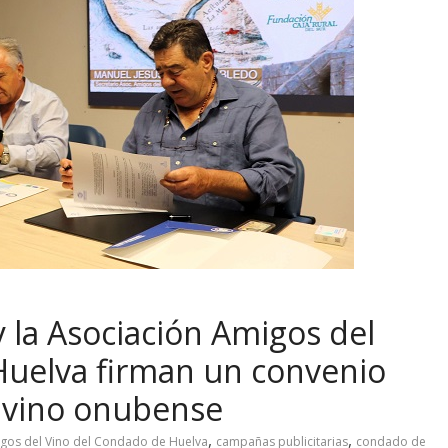
 la Asociación Amigos del
Huelva firman un convenio
l vino onubense
,
,
gos del Vino del Condado de Huelva
campañas publicitarias
condado de