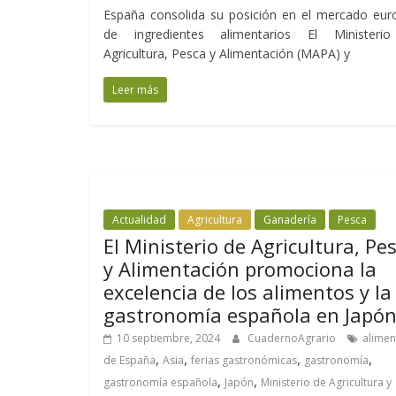
España consolida su posición en el mercado eur
de ingredientes alimentarios El Ministeri
Agricultura, Pesca y Alimentación (MAPA) y
Leer más
Actualidad
Agricultura
Ganadería
Pesca
El Ministerio de Agricultura, Pe
y Alimentación promociona la
excelencia de los alimentos y la
gastronomía española en Japó
10 septiembre, 2024
CuadernoAgrario
alimen
,
,
,
,
de España
Asia
ferias gastronómicas
gastronomía
,
,
gastronomía española
Japón
Ministerio de Agricultura y