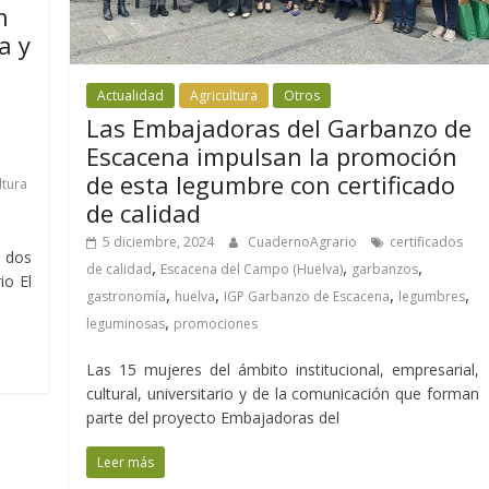
n
a y
Actualidad
Agricultura
Otros
Las Embajadoras del Garbanzo de
Escacena impulsan la promoción
de esta legumbre con certificado
ltura
de calidad
5 diciembre, 2024
CuadernoAgrario
certificados
n dos
,
,
,
de calidad
Escacena del Campo (Huelva)
garbanzos
io El
,
,
,
,
gastronomía
huelva
IGP Garbanzo de Escacena
legumbres
,
leguminosas
promociones
Las 15 mujeres del ámbito institucional, empresarial,
cultural, universitario y de la comunicación que forman
parte del proyecto Embajadoras del
Leer más