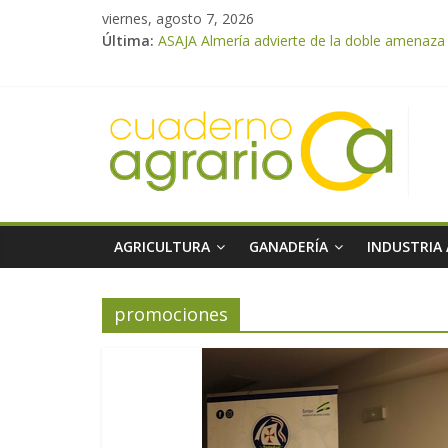
viernes, agosto 7, 2026
Última:
ASAJA Almería advierte de la doble amenaza qu
ASAJA Almería: las primeras recolecciones d
El Ministerio de Agricultura, Pesca y Alimen
VÍDEO: Promoción y difusión de los valores 
Cooperativas Agro-alimentarias de Andalucía
AGRICULTURA
GANADERÍA
INDUSTRIA
promociones