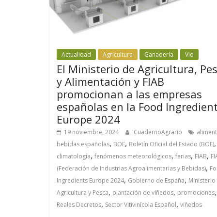
Actualidad
Agricultura
Ganadería
Vid
El Ministerio de Agricultura, Pe
y Alimentación y FIAB
promocionan a las empresas
españolas en la Food Ingredien
Europe 2024
19 noviembre, 2024
CuadernoAgrario
aliment
,
,
,
bebidas españolas
BOE
Boletín Oficial del Estado (BOE)
,
,
,
,
climatología
fenómenos meteorológicos
ferias
FIAB
FI
,
(Federación de Industrias Agroalimentarias y Bebidas)
Fo
,
,
Ingredients Europe 2024
Gobierno de España
Ministerio
,
,
,
Agricultura y Pesca
plantación de viñedos
promociones
,
,
Reales Decretos
Sector Vitivinícola Español
viñedos