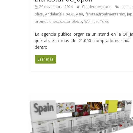
29 noviembre, 2024
CuadernoAgrario
aceite 
,
,
,
,
oliva
Andalucía TRADE
Asia
ferias agroalimentarias
Jap
,
,
promociones
sector oléico
Wellness Tokio
La agencia pública organiza un stand en la Oil J
que atrae a más de 21.000 compradores cada 
dentro
Leer más