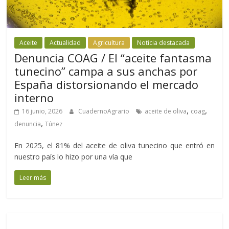
Aceite
Actualidad
Agricultura
Noticia destacada
Denuncia COAG / El “aceite fantasma
tunecino” campa a sus anchas por
España distorsionando el mercado
interno
,
,
16 junio, 2026
CuadernoAgrario
aceite de oliva
coag
,
denuncia
Túnez
En 2025, el 81% del aceite de oliva tunecino que entró en
nuestro país lo hizo por una vía que
Leer más