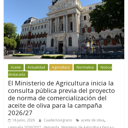
Aceite
Actualidad
Agricultura
Normativa
Noticia
destacada
El Ministerio de Agricultura inicia la
consulta pública previa del proyecto
de norma de comercialización del
aceite de oliva para la campaña
2026/27
,
18 junio, 2026
CuadernoAgrario
aceite de oliva
,
,
campaña 2026/2027
demanda
Ministerio de Agricultura Pesca y