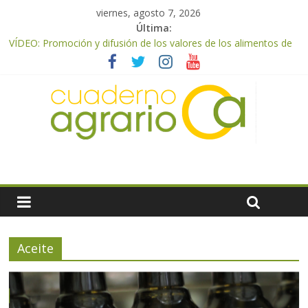
viernes, agosto 7, 2026
Última:
VÍDEO: Promoción y difusión de los valores de los alimentos de
origen cooperativo en escuelas de hostelería
UPA Granada advierte de una vendimia marcada por el
desplome de la demanda, que obligará a muchos viticultores a
dejar la uva en el campo
El Ministerio de Agricultura, Pesca y Alimentación impulsa un
nuevo protocolo de certificación del ibérico para reforzar la
seguridad y la transparencia del sector
ASAJA Almería: las primeras recolecciones de almendra
confirman una cosecha desigual marcada por las inclemencias
meteorológicas y la incertidumbre en los precios
El Ministerio de Agricultura, Pesca y Alimentación autoriza el
pago de 85 millones adicionales de ayudas de la PAC de
remanentes disponibles
Aceite