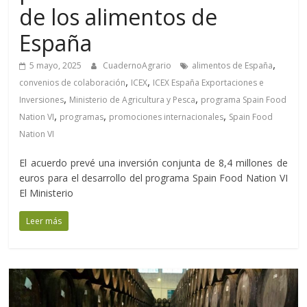
de los alimentos de
España
,
5 mayo, 2025
CuadernoAgrario
alimentos de España
,
,
convenios de colaboración
ICEX
ICEX España Exportaciones e
,
,
Inversiones
Ministerio de Agricultura y Pesca
programa Spain Food
,
,
,
Nation VI
programas
promociones internacionales
Spain Food
Nation VI
El acuerdo prevé una inversión conjunta de 8,4 millones de
euros para el desarrollo del programa Spain Food Nation VI
El Ministerio
Leer más