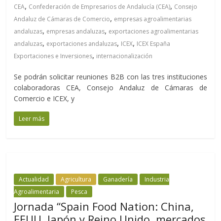
,
,
CEA
Confederación de Empresarios de Andalucía (CEA)
Consejo
,
Andaluz de Cámaras de Comercio
empresas agroalimentarias
,
,
andaluzas
empresas andaluzas
exportaciones agroalimentarias
,
,
,
andaluzas
exportaciones andaluzas
ICEX
ICEX España
,
Exportaciones e Inversiones
internacionalización
Se podrán solicitar reuniones B2B con las tres instituciones
colaboradoras CEA, Consejo Andaluz de Cámaras de
Comercio e ICEX, y
Leer más
Actualidad
Agricultura
Ganadería
Industria
Agroalimentaria
Pesca
Jornada “Spain Food Nation: China,
EEUU, Japón y Reino Unido, mercados