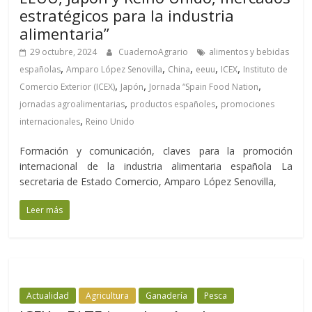
estratégicos para la industria
alimentaria”
29 octubre, 2024
CuadernoAgrario
alimentos y bebidas
,
,
,
,
,
españolas
Amparo López Senovilla
China
eeuu
ICEX
Instituto de
,
,
,
Comercio Exterior (ICEX)
Japón
Jornada “Spain Food Nation
,
,
jornadas agroalimentarias
productos españoles
promociones
,
internacionales
Reino Unido
Formación y comunicación, claves para la promoción
internacional de la industria alimentaria española La
secretaria de Estado Comercio, Amparo López Senovilla,
Leer más
Actualidad
Agricultura
Ganadería
Pesca