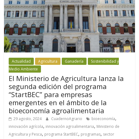
Actualidad
Agricultura
Ganadería
Sostenibilidad y
Medio Ambiente
El Ministerio de Agricultura lanza la
segunda edición del programa
“StartBEC” para empresas
emergentes en el ámbito de la
bioeconomía agroalimentaria
,
29 agosto, 2024
CuadernoAgrario
bioeconomía
,
,
innovación agrícola
innovación agroalimentaria
Ministerio de
,
,
,
Agricultura y Pesca
programa StartBEC
programas
sector