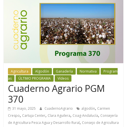
Agricultura
Algodón
Ganadería
Normativa
Program
as
ÚLTIMO PROGRAMA
Vídeos
Cuaderno Agrario PGM
370
,
31 mayo, 2025
CuadernoAgrario
algodón
Carmen
,
,
,
,
Crespo
Cartuja Center
Clara Aguilera
Coag-Andalucía
Consejería
,
de Agricultura Pesca Agua y Desarrollo Rural
Consejo de Agricultura