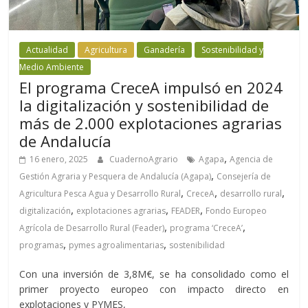
Actualidad
Agricultura
Ganadería
Sostenibilidad y
Medio Ambiente
El programa CreceA impulsó en 2024
la digitalización y sostenibilidad de
más de 2.000 explotaciones agrarias
de Andalucía
,
16 enero, 2025
CuadernoAgrario
Agapa
Agencia de
,
Gestión Agraria y Pesquera de Andalucía (Agapa)
Consejería de
,
,
,
Agricultura Pesca Agua y Desarrollo Rural
CreceA
desarrollo rural
,
,
,
digitalización
explotaciones agrarias
FEADER
Fondo Europeo
,
,
Agrícola de Desarrollo Rural (Feader)
programa ‘CreceA’
,
,
programas
pymes agroalimentarias
sostenibilidad
Con una inversión de 3,8M€, se ha consolidado como el
primer proyecto europeo con impacto directo en
explotaciones y PYMES,