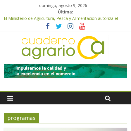
domingo, agosto 9, 2026
Última:
ASAJA Almería: las primeras recolecciones de almendra
confirman una cosecha desigual marcada por las inclemencias
meteorológicas y la incertidumbre en los precios
El Ministerio de Agricultura, Pesca y Alimentación autoriza el
pago de 85 millones adicionales de ayudas de la PAC de
remanentes disponibles
El Ministerio de Agricultura, Pesca y Alimentación otorga los
premios Alimentos de España a los mejores quesos 2026
UPA Granada advierte de una vendimia marcada por el
desplome de la demanda, que obligará a muchos viticultores a
dejar la uva en el campo
El Ministerio de Agricultura, Pesca y Alimentación impulsa un
nuevo protocolo de certificación del ibérico para reforzar la
seguridad y la transparencia del sector
programas