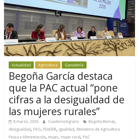
Actualidad
Agricultura
Ganadería
Begoña García destaca
que la PAC actual “pone
cifras a la desigualdad de
las mujeres rurales”
,
8 marzo, 2026
CuadernoAgrario
Begoña Bernal
,
,
,
,
desigualdad
FAO
FEADER
igualdad
Ministerio de Agricultura
,
,
,
Pesca y Alimentación
mujer
mujer rural
PAC