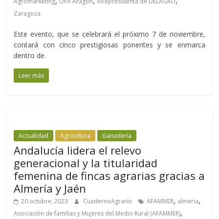
,
,
,
Agromarketing
UPA Aragón
Vicepresidenta de DELAGRO
Zaragoza
Este evento, que se celebrará el próximo 7 de noviembre,
contará con cinco prestigiosas ponentes y se enmarca
dentro de
Leer más
Actualidad
Agricultura
Ganadería
Andalucía lidera el relevo
generacional y la titularidad
femenina de fincas agrarias gracias a
Almería y Jaén
,
,
20 octubre, 2023
CuadernoAgrario
AFAMMER
almeria
,
Asociación de familias y Mujeres del Medio Rural (AFAMMER)