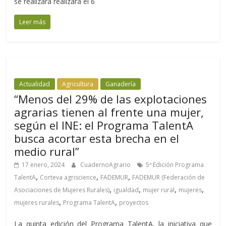
se realizará realizará el 6
Leer más
Actualidad
Agricultura
Ganadería
“Menos del 29% de las explotaciones
agrarias tienen al frente una mujer,
según el INE: el Programa TalentA
busca acortar esta brecha en el
medio rural”
17 enero, 2024
CuadernoAgrario
5ª Edición Programa
,
,
,
TalentA
Corteva agriscience
FADEMUR
FADEMUR (Federación de
,
,
,
,
Asociaciones de Mujeres Rurales)
igualdad
mujer rural
mujeres
,
,
mujeres rurales
Programa TalentA
proyectos
La quinta edición del Programa TalentA, la iniciativa que