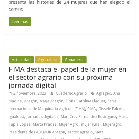
presenta las historias de 24 mujeres que han elegido el
camino
Leer más
Actualidad
Agricultura
Ganadería
FIMA destaca el papel de la mujer en
el sector agrario con su próxima
jornada digital
,
2 noviembre, 2023
CuadernoAgrario
Agragex
Ana
,
,
,
,
Madina
Aragón
Asaja Aragón
Doña Carolina Llaquet
Feria
,
,
,
Internacional de Maquinaria Agrícola (FIMA)
FIMA
Gissele Falcón
,
,
,
igualdad
jornadas digitales
Mari Cruz Fernández Rodríguez
María
,
,
,
,
,
Tapia López
Marta Pradas
Mujer Agro
mujer rural
Mujeragro
,
,
Presidenta de FADEMUR Aragón
sector agrario
Siete