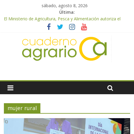
sábado, agosto 8, 2026
Última:
El Ministerio de Agricultura, Pesca y Alimentación autoriza el
pago de 85 millones adicionales de ayudas de la PAC de
remanentes disponibles
El Ministerio de Agricultura, Pesca y Alimentación otorga los
premios Alimentos de España a los mejores quesos 2026
UPA Granada advierte de una vendimia marcada por el
desplome de la demanda, que obligará a muchos viticultores a
dejar la uva en el campo
El Ministerio de Agricultura, Pesca y Alimentación impulsa un
nuevo protocolo de certificación del ibérico para reforzar la
seguridad y la transparencia del sector
ASAJA Almería: las primeras recolecciones de almendra
confirman una cosecha desigual marcada por las inclemencias
meteorológicas y la incertidumbre en los precios
mujer rural