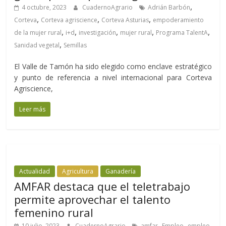
,
4 octubre, 2023
CuadernoAgrario
Adrián Barbón
,
,
,
Corteva
Corteva agriscience
Corteva Asturias
empoderamiento
,
,
,
,
,
de la mujer rural
i+d
investigación
mujer rural
Programa TalentA
,
Sanidad vegetal
Semillas
El Valle de Tamón ha sido elegido como enclave estratégico
y punto de referencia a nivel internacional para Corteva
Agriscience,
Leer más
Actualidad
Agricultura
Ganadería
AMFAR destaca que el teletrabajo
permite aprovechar el talento
femenino rural
,
,
10 julio, 2023
CuadernoAgrario
amfar
Empleo
empleo