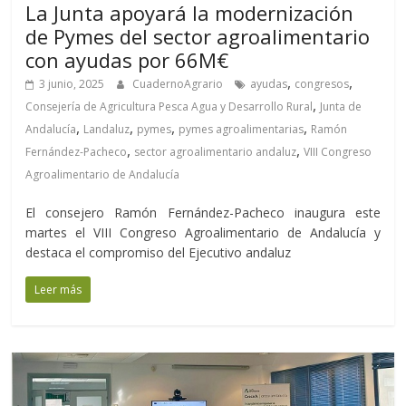
La Junta apoyará la modernización
de Pymes del sector agroalimentario
con ayudas por 66M€
,
,
3 junio, 2025
CuadernoAgrario
ayudas
congresos
,
Consejería de Agricultura Pesca Agua y Desarrollo Rural
Junta de
,
,
,
,
Andalucía
Landaluz
pymes
pymes agroalimentarias
Ramón
,
,
Fernández-Pacheco
sector agroalimentario andaluz
VIII Congreso
Agroalimentario de Andalucía
El consejero Ramón Fernández-Pacheco inaugura este
martes el VIII Congreso Agroalimentario de Andalucía y
destaca el compromiso del Ejecutivo andaluz
Leer más