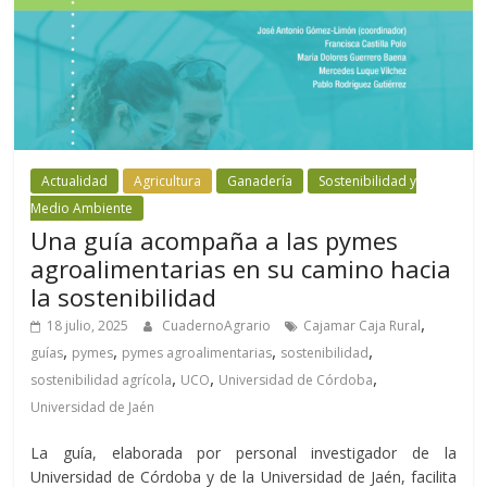
Actualidad
Agricultura
Ganadería
Sostenibilidad y
Medio Ambiente
Una guía acompaña a las pymes
agroalimentarias en su camino hacia
la sostenibilidad
,
18 julio, 2025
CuadernoAgrario
Cajamar Caja Rural
,
,
,
,
guías
pymes
pymes agroalimentarias
sostenibilidad
,
,
,
sostenibilidad agrícola
UCO
Universidad de Córdoba
Universidad de Jaén
La guía, elaborada por personal investigador de la
Universidad de Córdoba y de la Universidad de Jaén, facilita