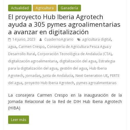
Actualidad
Agricultura
Ganadería
El proyecto Hub Iberia Agrotech
ayuda a 305 pymes agroalimentarias
a avanzar en digitalización
,
14 junio, 2023
CuadernoAgrario
agricultura digital
,
,
agua
Carmen Crespo
Consejería de Agricultura Pesca Agua y
,
,
Desarrollo Rural
Corporación Tecnológica de Andalucía (CTA)
,
,
digitalización agroalimentaria
digitalización del agua
Estrategia
,
,
para la digitalización del agua
gestión del agua
Hub Iberia
,
,
,
,
Agrotech
jornadas
Junta de Andalucía
Next Generation UE
PERTE
,
,
del agua
proyecto Hub Iberia Agrotech
pymes agroalimentarias
La consejera Carmen Crespo en la inauguración de la
Jornada Relacional de la Red de DIH Hub Iberia Agrotech
(HIBA)
Leer más