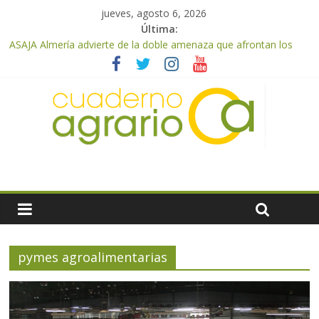
jueves, agosto 6, 2026
Última:
ASAJA Almería advierte de la doble amenaza que afrontan los
cítricos: la clorosis y la caída de los precios
ASAJA Almería: las primeras recolecciones de almendra
confirman una cosecha desigual marcada por las inclemencias
meteorológicas y la incertidumbre en los precios
El Ministerio de Agricultura, Pesca y Alimentación autoriza el
pago de 85 millones adicionales de ayudas de la PAC de
remanentes disponibles
VÍDEO: Promoción y difusión de los valores de los alimentos de
origen cooperativo en escuelas de hostelería
Cooperativas Agro-alimentarias de Andalucía celebra la
activación del mecanismo de regulación de oferta de aceite de
oliva para la próxima campaña
pymes agroalimentarias