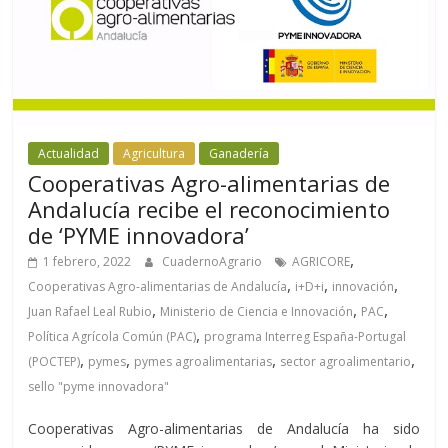
Actualidad
Agricultura
Ganadería
Cooperativas Agro-alimentarias de
Andalucía recibe el reconocimiento
de ‘PYME innovadora’
,
1 febrero, 2022
CuadernoAgrario
AGRICORE
,
,
,
Cooperativas Agro-alimentarias de Andalucía
i+D+i
innovación
,
,
,
Juan Rafael Leal Rubio
Ministerio de Ciencia e Innovación
PAC
,
Política Agrícola Común (PAC)
programa Interreg España-Portugal
,
,
,
,
(POCTEP)
pymes
pymes agroalimentarias
sector agroalimentario
sello "pyme innovadora"
Cooperativas Agro-alimentarias de Andalucía ha sido