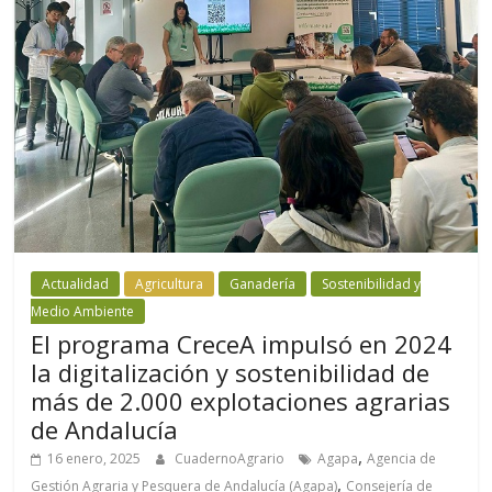
Actualidad
Agricultura
Ganadería
Sostenibilidad y
Medio Ambiente
El programa CreceA impulsó en 2024
la digitalización y sostenibilidad de
más de 2.000 explotaciones agrarias
de Andalucía
,
16 enero, 2025
CuadernoAgrario
Agapa
Agencia de
,
Gestión Agraria y Pesquera de Andalucía (Agapa)
Consejería de