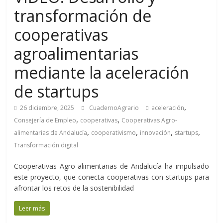
transformación de
cooperativas
agroalimentarias
mediante la aceleración
de startups
,
26 diciembre, 2025
CuadernoAgrario
aceleración
,
,
Consejería de Empleo
cooperativas
Cooperativas Agro-
,
,
,
,
alimentarias de Andalucía
cooperativismo
innovación
startups
Transformación digital
Cooperativas Agro-alimentarias de Andalucía ha impulsado
este proyecto, que conecta cooperativas con startups para
afrontar los retos de la sostenibilidad
Leer más