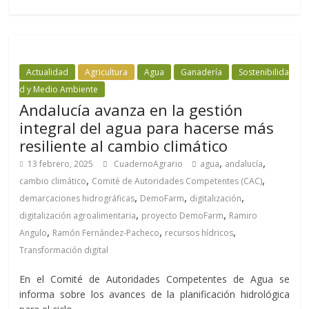
Actualidad
Agricultura
Agua
Ganadería
Sostenibilida
d y Medio Ambiente
Andalucía avanza en la gestión
integral del agua para hacerse más
resiliente al cambio climático
,
,
13 febrero, 2025
CuadernoAgrario
agua
andalucía
,
,
cambio climático
Comité de Autoridades Competentes (CAC)
,
,
,
demarcaciones hidrográficas
DemoFarm
digitalización
,
,
digitalización agroalimentaria
proyecto DemoFarm
Ramiro
,
,
,
Angulo
Ramón Fernández-Pacheco
recursos hídricos
Transformación digital
En el Comité de Autoridades Competentes de Agua se
informa sobre los avances de la planificación hidrológica