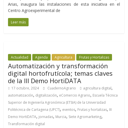
Arias, inaugura las instalaciones de esta iniciativa en el
Centro Agroexperimental de
Leer más
Actualidad
Agenda
Agricultura
Frutas y Hortalizas
Automatización y transformación
digital hortofrutícola; temas claves
de la III Demo HortiDATA
,
17 octubre, 2024
CuadernoAgrario
agricultura digital
,
,
,
automatización
digitalización
eComercio Agrario
Escuela Técnica
Superior de Ingeniería Agronómica (ETSIA) de la Universidad
,
,
,
Politécnica de Cartagena (UPCT)
eventos
Frutas y hortalizas
III
,
,
,
,
Demo HortiDATA
jornadas
Murcia
Siete Agromarketing
Transformación digital