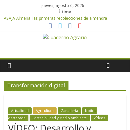
jueves, agosto 6, 2026
Última:
ASAJA Almería: las primeras recolecciones de almendra
confirman una cosecha desigual marcada por las inclemencias
meteorológicas y la incertidumbre en los precios
El Ministerio de Agricultura, Pesca y Alimentación autoriza el
pago de 85 millones adicionales de ayudas de la PAC de
remanentes disponibles
VÍDEO: Promoción y difusión de los valores de los alimentos de
origen cooperativo en escuelas de hostelería
Cooperativas Agro-alimentarias de Andalucía celebra la
activación del mecanismo de regulación de oferta de aceite de
oliva para la próxima campaña
Transformación digital
ASAJA Almería advierte de la doble amenaza que afrontan los
cítricos: la clorosis y la caída de los precios
Actualidad
Agricultura
Ganadería
Noticia
destacada
Sostenibilidad y Medio Ambiente
Vídeos
VÍDEO: Desarrollo y