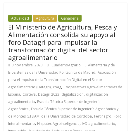
Actualidad
Agricultura
Ganadería
El Ministerio de Agricultura, Pesca y
Alimentación consolida su apoyo al
foro Datagri para impulsar la
transformación digital del sector
agroalimentario
3 noviembre, 2023
CuadernoAgrario
Alimentaria y de
,
Biosistemas de la Universidad Politécnica de Madrid
Asociación
para el Impulso de la Transformación Digital en el Sector
,
,
Agroalimentario (Datagri)
coag
Cooperativas Agro-Alimentarias de
,
,
,
,
España
Corteva
Datagri 2023
digitalización
digitalización
,
agroalimentaria
Escuela Técnica Superior de Ingeniería
,
Agronómica
Escuela Técnica Superior de Ingeniería Agronómica y
,
,
de Montes (ETSIAM) de la Universidad de Córdoba
Fertinagro
Foro
,
,
,
Interalimentario
Hispatec Agrointeligencia
I+D agroalimentario
,
,
innovación
Ministerio de Agricultura y Pesca
sector