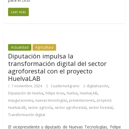
para el ciclo
Leer más
Actualidad
Agricultura
Diputación impulsa la
transformación digital del sector
agroforestal con el proyecto
HuelvaLAB
,
7 noviembre, 2024
CuadernoAgrario
digitalización
,
,
,
,
Diputación de Huelva
Felipe Arias
huelva
HuelvaLAB
,
,
,
inauguraciones
nuevas tecnologías
presentaciones
proyecto
,
,
,
,
HuelvaLAB
sector agrícola
sector agroforestal
sector forestal
Transformación digital
El vicepresidente y diputado de Nuevas Tecnologías, Felipe