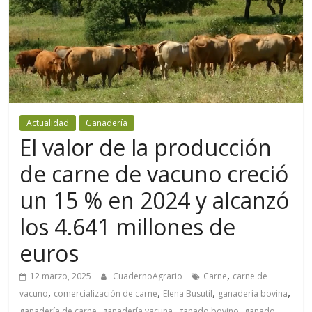
Actualidad
Ganadería
El valor de la producción
de carne de vacuno creció
un 15 % en 2024 y alcanzó
los 4.641 millones de
euros
,
12 marzo, 2025
CuadernoAgrario
Carne
carne de
,
,
,
,
vacuno
comercialización de carne
Elena Busutil
ganadería bovina
,
,
,
ganadería de carne
ganadería vacuna
ganado bovino
ganado