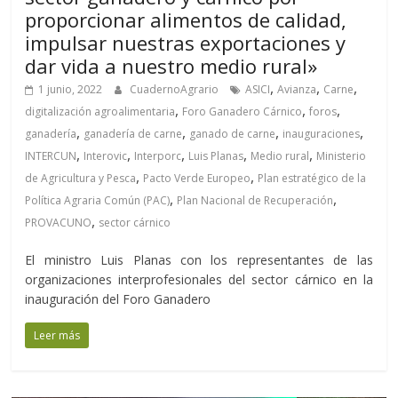
proporcionar alimentos de calidad,
impulsar nuestras exportaciones y
dar vida a nuestro medio rural»
,
,
,
1 junio, 2022
CuadernoAgrario
ASICI
Avianza
Carne
,
,
,
digitalización agroalimentaria
Foro Ganadero Cárnico
foros
,
,
,
,
ganadería
ganadería de carne
ganado de carne
inauguraciones
,
,
,
,
,
INTERCUN
Interovic
Interporc
Luis Planas
Medio rural
Ministerio
,
,
de Agricultura y Pesca
Pacto Verde Europeo
Plan estratégico de la
,
,
Política Agraria Común (PAC)
Plan Nacional de Recuperación
,
PROVACUNO
sector cárnico
El ministro Luis Planas con los representantes de las
organizaciones interprofesionales del sector cárnico en la
inauguración del Foro Ganadero
Leer más