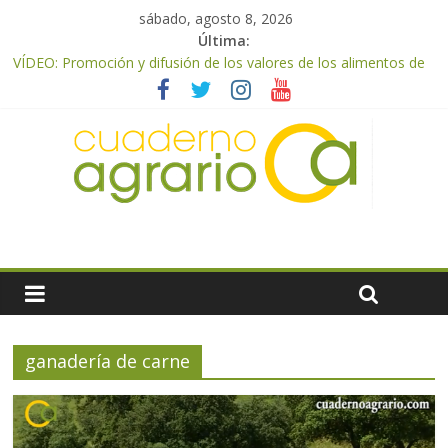
sábado, agosto 8, 2026
Última:
VÍDEO: Promoción y difusión de los valores de los alimentos de
origen cooperativo en escuelas de hostelería
UPA Granada advierte de una vendimia marcada por el
desplome de la demanda, que obligará a muchos viticultores a
dejar la uva en el campo
El Ministerio de Agricultura, Pesca y Alimentación impulsa un
nuevo protocolo de certificación del ibérico para reforzar la
seguridad y la transparencia del sector
ASAJA Almería: las primeras recolecciones de almendra
confirman una cosecha desigual marcada por las inclemencias
meteorológicas y la incertidumbre en los precios
El Ministerio de Agricultura, Pesca y Alimentación autoriza el
pago de 85 millones adicionales de ayudas de la PAC de
remanentes disponibles
ganadería de carne