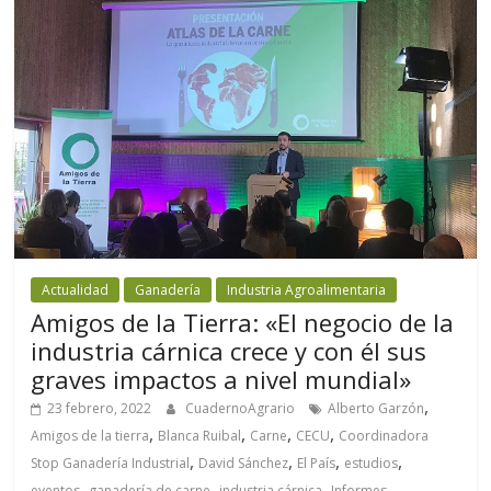
Actualidad
Ganadería
Industria Agroalimentaria
Amigos de la Tierra: «El negocio de la
industria cárnica crece y con él sus
graves impactos a nivel mundial»
,
23 febrero, 2022
CuadernoAgrario
Alberto Garzón
,
,
,
,
Amigos de la tierra
Blanca Ruibal
Carne
CECU
Coordinadora
,
,
,
,
Stop Ganadería Industrial
David Sánchez
El País
estudios
,
,
,
,
eventos
ganadería de carne
industria cárnica
Informes