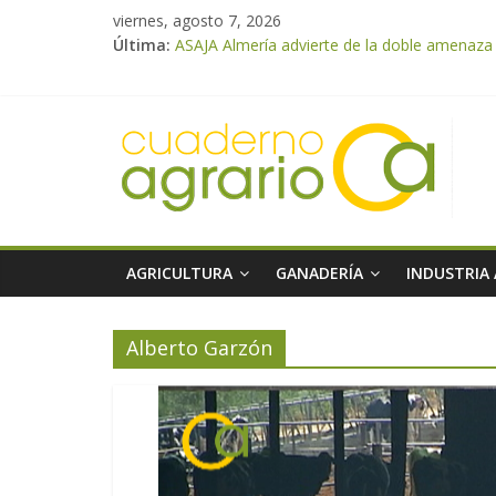
viernes, agosto 7, 2026
Última:
ASAJA Almería advierte de la doble amenaza qu
ASAJA Almería: las primeras recolecciones d
El Ministerio de Agricultura, Pesca y Alimen
VÍDEO: Promoción y difusión de los valores 
Cooperativas Agro-alimentarias de Andalucía
AGRICULTURA
GANADERÍA
INDUSTRIA
Alberto Garzón