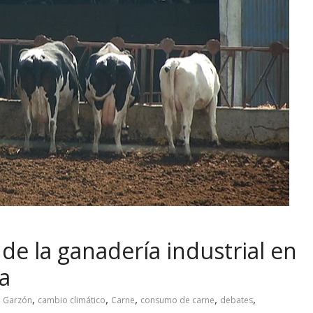
de la ganadería industrial en
a
,
,
,
,
,
o Garzón
cambio climático
Carne
consumo de carne
debates