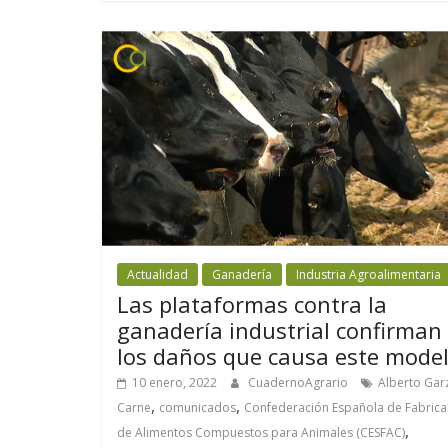
Actualidad
Ganadería
Industria Agroalimentaria
Las plataformas contra la
ganadería industrial confirman
los daños que causa este mode
10 enero, 2022
CuadernoAgrario
Alberto Gar
,
,
Carne
comunicados
Confederación Española de Fabrica
,
de Alimentos Compuestos para Animales (CESFAC)