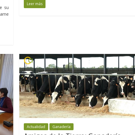
Leer más
e su
arne
Actualidad
Ganadería