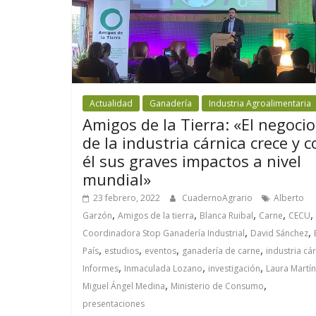
Actualidad
Ganadería
Industria Agroalimentaria
Amigos de la Tierra: «El negocio
de la industria cárnica crece y c
él sus graves impactos a nivel
mundial»
23 febrero, 2022
CuadernoAgrario
Alberto
,
,
,
,
,
Garzón
Amigos de la tierra
Blanca Ruibal
Carne
CECU
,
,
Coordinadora Stop Ganadería Industrial
David Sánchez
,
,
,
,
País
estudios
eventos
ganadería de carne
industria cá
,
,
,
Informes
Inmaculada Lozano
investigación
Laura Martí
,
,
Miguel Ángel Medina
Ministerio de Consumo
presentaciones