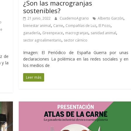
¿Son las macrogranjas
sostenibles?
,
21 junio, 2022
CuadernoAgrario
Alberto Garzón
o
,
,
,
,
bienestar animal
Carne
Compañías de Luz
El Pozo
de
,
,
,
,
ganadería
Greenpeace
macrogranjas
sanidad animal
,
sector agroalimentario
sector cárnico
Imagen: El Periódico de España Guerra por unas
ez de
declaraciones La polémica en las redes sociales y en
 y la
los medios de
Leer más