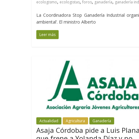
,
,
,
,
ecologismo
ecologistas
foros
ganadería
ganadería ind
La Coordinadora Stop Ganadería Industrial organ
ambiental’. El ministro Alberto
Leer más
Actualidad
Agricultura
Ganadería
Asaja Córdoba pide a Luis Plan
que frene a Yolanda Díaz y no