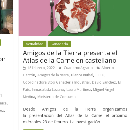
Actualidad
Ganadería
Amigos de la Tierra presenta el
on
Atlas de la Carne en castellano
18 febrero, 2022
CuadernoAgrario
Alberto
,
,
,
,
Garzón
Amigos de la tierra
Blanca Ruibal
CECU
,
,
Coordinadora Stop Ganadería Industrial
David Sánchez
El
,
,
,
País
Inmaculada Lozano
Laura Martínez
Miguel Ángel
,
El
Medina
Ministerio de Consumo
,
rnica
Desde Amigos de la Tierra organizamos
,
nez
la presentación del Atlas de la Carne el próximo
miércoles 23 de febrero. La investigación