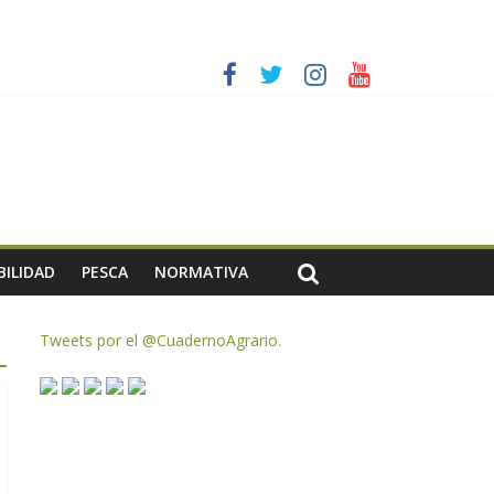
ias meteorológicas y la incertidumbre en los precios
AC de remanentes disponibles
te de oliva para la próxima campaña
BILIDAD
PESCA
NORMATIVA
Tweets por el @CuadernoAgrario.