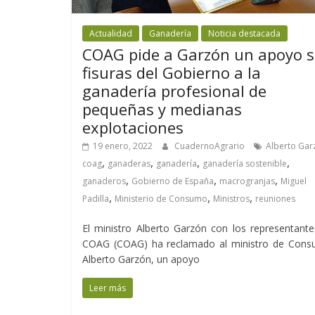
Actualidad
Ganadería
Noticia destacada
COAG pide a Garzón un apoyo s
fisuras del Gobierno a la
ganadería profesional de
pequeñas y medianas
explotaciones
19 enero, 2022
CuadernoAgrario
Alberto Gar
,
,
,
,
coag
ganaderas
ganadería
ganadería sostenible
,
,
,
ganaderos
Gobierno de España
macrogranjas
Miguel
,
,
,
Padilla
Ministerio de Consumo
Ministros
reuniones
El ministro Alberto Garzón con los representant
COAG (COAG) ha reclamado al ministro de Cons
Alberto Garzón, un apoyo
Leer más