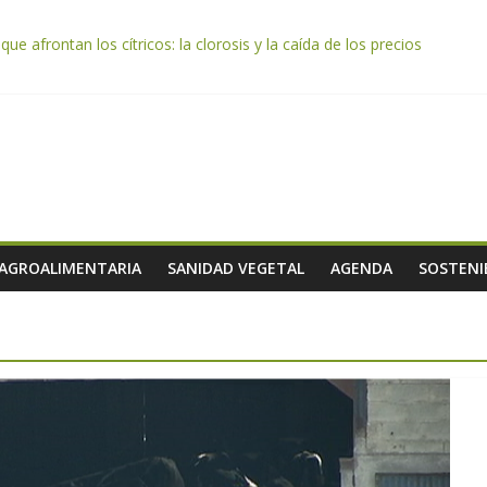
e afrontan los cítricos: la clorosis y la caída de los precios
e almendra confirman una cosecha desigual marcada por las inclemenc
tación autoriza el pago de 85 millones adicionales de ayudas de la P
de los alimentos de origen cooperativo en escuelas de hostelería
 celebra la activación del mecanismo de regulación de oferta de acei
 AGROALIMENTARIA
SANIDAD VEGETAL
AGENDA
SOSTENI