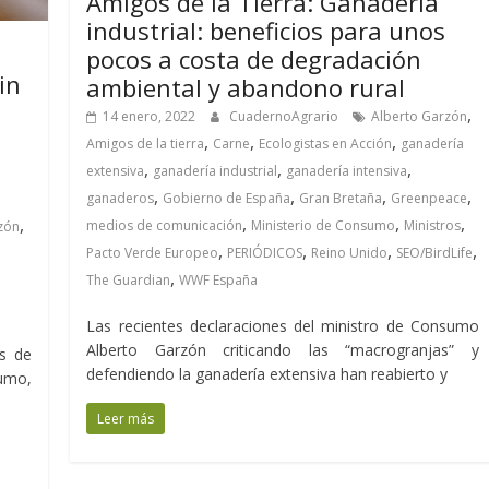
Amigos de la Tierra: Ganadería
industrial: beneficios para unos
pocos a costa de degradación
in
ambiental y abandono rural
,
14 enero, 2022
CuadernoAgrario
Alberto Garzón
,
,
,
Amigos de la tierra
Carne
Ecologistas en Acción
ganadería
,
,
,
extensiva
ganadería industrial
ganadería intensiva
,
,
,
,
ganaderos
Gobierno de España
Gran Bretaña
Greenpeace
,
,
,
,
medios de comunicación
Ministerio de Consumo
Ministros
zón
,
,
,
,
Pacto Verde Europeo
PERIÓDICOS
Reino Unido
SEO/BirdLife
,
The Guardian
WWF España
Las recientes declaraciones del ministro de Consumo
Alberto Garzón criticando las “macrogranjas” y
es de
defendiendo la ganadería extensiva han reabierto y
umo,
Leer más