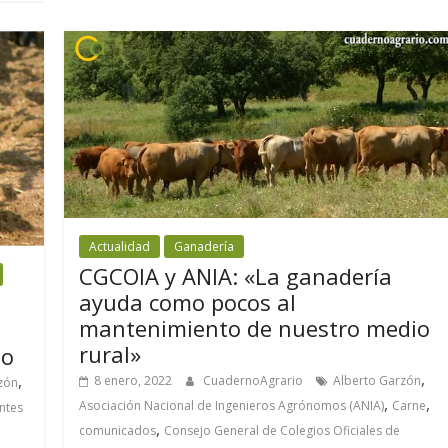
Actualidad
Ganadería
CGCOIA y ANIA: «La ganadería
ayuda como pocos al
mantenimiento de nuestro medio
rural»
lo
,
,
8 enero, 2022
CuadernoAgrario
Alberto Garzón
zón
,
,
Asociación Nacional de Ingenieros Agrónomos (ANIA)
Carne
ntes
,
comunicados
Consejo General de Colegios Oficiales de