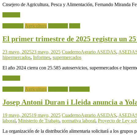
Cnsejero de Agricultura, Pesca y Alimentación, Fernando Miranda Fe
Leer más
Actualidad
Agricultura
Ganadería
Pesca
El primer trimestre de 2025 registra un 
23 mayo, 2025
23 mayo, 2025
CuadernoAgrario
ASEDAS
,
ASEDAS (
hipermercados
,
Informes
,
supermercados
El año 2024 cierra con 25.585 autoservicios, supermercados e hiper
Leer más
Actualidad
Agricultura
Ganadería
Normativa
Josep Antoni Duran i Lleida anuncia a Yol
19 mayo, 2025
19 mayo, 2025
CuadernoAgrario
ASEDAS
,
ASEDAS (
laboral
,
Ministerio de Trabajo
,
normativa laboral
,
Proyecto de Ley sob
La organización de la distribución alimentaria solicitará a los grupos 