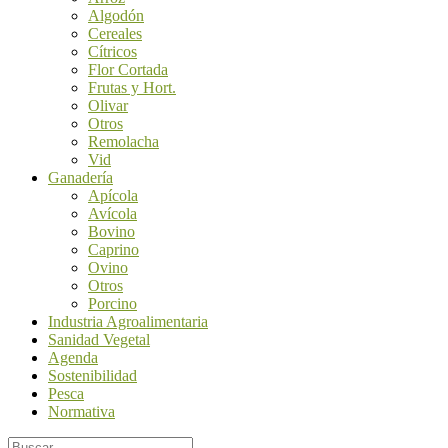
Algodón
Cereales
Cítricos
Flor Cortada
Frutas y Hort.
Olivar
Otros
Remolacha
Vid
Ganadería
Apícola
Avícola
Bovino
Caprino
Ovino
Otros
Porcino
Industria Agroalimentaria
Sanidad Vegetal
Agenda
Sostenibilidad
Pesca
Normativa