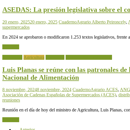
ASEDAS: La presión legislativa sobre el c
20 enero, 2025
20 enero, 2025
CuadernoAgrario
Alberto Peironcely
,
supermercados
En 2024 se aprobaron o modificaron 1.253 textos legislativos, frente a
Leer más
Actualidad
Agricultura
Ganadería
Industria Agroalimentaria
Luis Planas se reúne con las patronales de
Nacional de Alimentación
8 noviembre, 2024
8 noviembre, 2024
CuadernoAgrario
ACES
,
ANG
Asociación de Cadenas Españolas de Supermercados (ACES)
,
distri
reuniones
Reunión en el día de hoy del ministro de Agricultura, Luis Planas, con 
Leer más
← Anterior