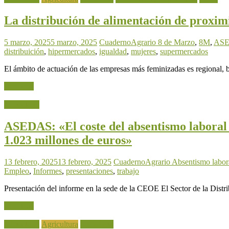
La distribución de alimentación de proximi
5 marzo, 2025
5 marzo, 2025
CuadernoAgrario
8 de Marzo
,
8M
,
AS
distribuición
,
hipermercados
,
igualdad
,
mujeres
,
supermercados
El ámbito de actuación de las empresas más feminizadas es regional, b
Leer más
Actualidad
ASEDAS: «El coste del absentismo laboral e
1.023 millones de euros»
13 febrero, 2025
13 febrero, 2025
CuadernoAgrario
Absentismo labor
Empleo
,
Informes
,
presentaciones
,
trabajo
Presentación del informe en la sede de la CEOE El Sector de la Distr
Leer más
Actualidad
Agricultura
Ganadería