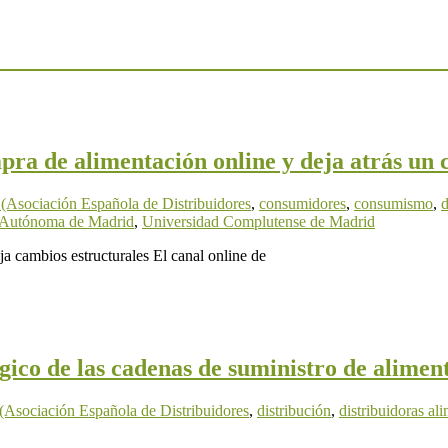
ra de alimentación online y deja atrás un
sociación Española de Distribuidores
,
consumidores
,
consumismo
,
d
 Autónoma de Madrid
,
Universidad Complutense de Madrid
eja cambios estructurales El canal online de
ico de las cadenas de suministro de alimento
sociación Española de Distribuidores
,
distribución
,
distribuidoras al