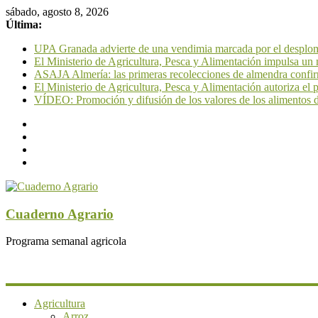
sábado, agosto 8, 2026
Última:
UPA Granada advierte de una vendimia marcada por el desplome 
El Ministerio de Agricultura, Pesca y Alimentación impulsa un nu
ASAJA Almería: las primeras recolecciones de almendra confirm
El Ministerio de Agricultura, Pesca y Alimentación autoriza el
VÍDEO: Promoción y difusión de los valores de los alimentos de
Cuaderno Agrario
Programa semanal agricola
Agricultura
Arroz