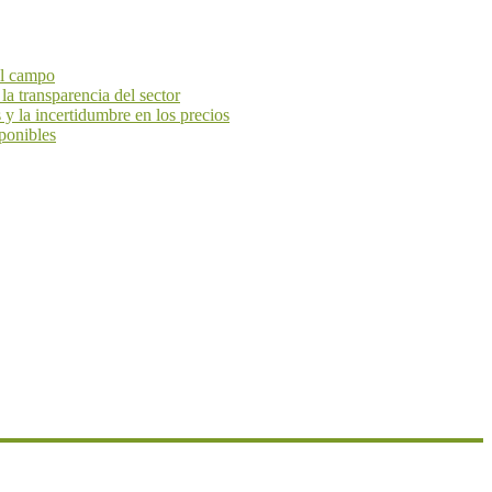
el campo
la transparencia del sector
y la incertidumbre en los precios
ponibles