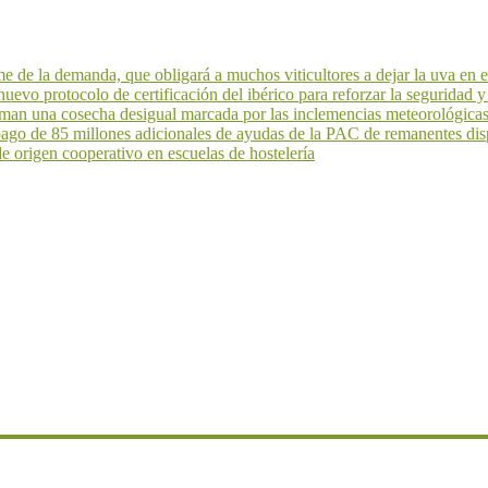
de la demanda, que obligará a muchos viticultores a dejar la uva en 
evo protocolo de certificación del ibérico para reforzar la seguridad y 
an una cosecha desigual marcada por las inclemencias meteorológicas 
 pago de 85 millones adicionales de ayudas de la PAC de remanentes dis
 origen cooperativo en escuelas de hostelería