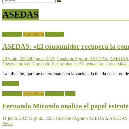
ASEDAS
Actualidad
Agricultura
Ganadería
ASEDAS: «El consumidor recupera la comp
20 junio, 2025
20 junio, 2025
CuadernoAgrario
ASEDAS
,
ASEDAS (A
Observatorio de Comercio Electrónico en Alimentación
,
Universidad
La inflación, que fue determinante en la vuelta a la tienda física, no d
Leer más
Actualidad
Agricultura
Ganadería
Pesca
Fernando Miranda analiza el papel estratég
11 junio, 2025
11 junio, 2025
CuadernoAgrario
ASEDAS
,
ASEDAS (A
Pesca