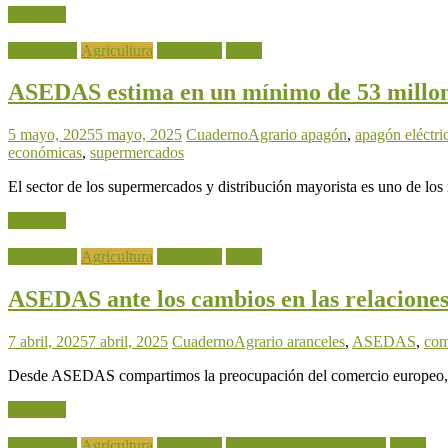
Leer más
Actualidad
Agricultura
Ganadería
Pesca
ASEDAS estima en un mínimo de 53 millones
5 mayo, 2025
5 mayo, 2025
CuadernoAgrario
apagón
,
apagón eléctri
económicas
,
supermercados
El sector de los supermercados y distribución mayorista es uno de lo
Leer más
Actualidad
Agricultura
Ganadería
Pesca
ASEDAS ante los cambios en las relacion
7 abril, 2025
7 abril, 2025
CuadernoAgrario
aranceles
,
ASEDAS
,
com
Desde ASEDAS compartimos la preocupación del comercio europeo, 
Leer más
Actualidad
Agricultura
Ganadería
Industria Agroalimentaria
Pesca