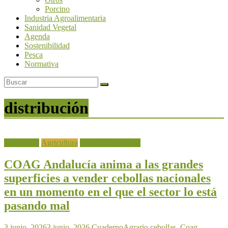
Porcino
Industria Agroalimentaria
Sanidad Vegetal
Agenda
Sostenibilidad
Pesca
Normativa
distribución
Actualidad
Agricultura
Frutas y Hortalizas
COAG Andalucía anima a las grandes
superficies a vender cebollas nacionales
en un momento en el que el sector lo está
pasando mal
3 junio, 2026
3 junio, 2026
CuadernoAgrario
cebollas
,
Coag-