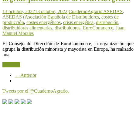
13 octubre, 2022
13 octubre, 2022
CuadernoAgrario
ASEDAS
,
ASEDAS (Asociación Española de Distribuidores
,
costes de
producción
,
costes energéticos
,
crisis energética
,
distribución
,
distribuidoras alimentarias
,
distribuidores
,
EuroCommerce
,
Juan
Manuel Morales
El Consejo de Dirección de EuroCommerce, la organización que
agrupa la distribución minorista y mayorista en Europa, ha realizado
una
Leer más
← Anterior
Tweets por el @CuadernoAgrario.
Cuaderno Agrario es una producción de Andalucía
Multimedia s.l. Puede contactar con nosotros a través de
los siguientes correos: