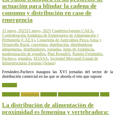
actuación para blindar la cadena de
consumo y distribución en caso de
emergencia
21 mayo, 2025
21 mayo, 2025
CuadernoAgrario
CAEA
,
Confederación Andaluza de Empresarios de Alimentación y
Perfumería (CAEA)
,
Consejería de Agricultura Pesca Agua y
Desarrollo Rural
,
convenios
,
distribución
,
distribuidoras
alimentarias
,
distribuidores
,
jornadas
,
Junta de Andalucía
,
modernización de regadíos
,
Plan RegadíA
,
Ramón Fernández-
Pacheco
,
regadíos
,
SEIASA
,
Sociedad Mercantil Estatal de
Infraestructuras Agrarias (Seiasa)
Fernández-Pacheco inaugura las XVI jornadas del sector de la
distribución comercial en las que se aborda el reto que supone
Leer más
Actualidad
Agricultura
Ganadería
Industria Agroalimentaria
Pesca
La distribución de alimentación de
proximidad es femenina y vertebradora: