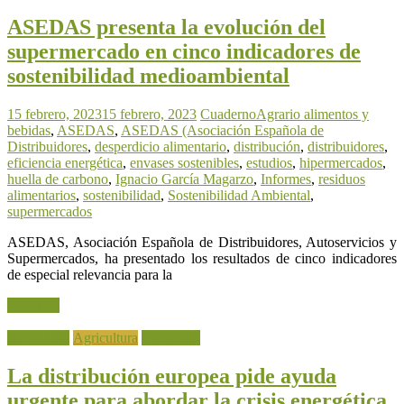
ASEDAS presenta la evolución del
supermercado en cinco indicadores de
sostenibilidad medioambiental
15 febrero, 2023
15 febrero, 2023
CuadernoAgrario
alimentos y
bebidas
,
ASEDAS
,
ASEDAS (Asociación Española de
Distribuidores
,
desperdicio alimentario
,
distribución
,
distribuidores
,
eficiencia energética
,
envases sostenibles
,
estudios
,
hipermercados
,
huella de carbono
,
Ignacio García Magarzo
,
Informes
,
residuos
alimentarios
,
sostenibilidad
,
Sostenibilidad Ambiental
,
supermercados
ASEDAS, Asociación Española de Distribuidores, Autoservicios y
Supermercados, ha presentado los resultados de cinco indicadores
de especial relevancia para la
Leer más
Actualidad
Agricultura
Ganadería
La distribución europea pide ayuda
urgente para abordar la crisis energética