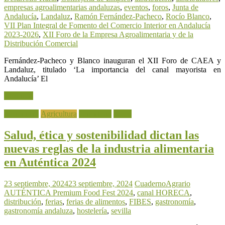
empresas agroalimentarias andaluzas
,
eventos
,
foros
,
Junta de
Andalucía
,
Landaluz
,
Ramón Fernández-Pacheco
,
Rocío Blanco
,
VII Plan Integral de Fomento del Comercio Interior en Andalucía
2023-2026
,
XII Foro de la Empresa Agroalimentaria y de la
Distribución Comercial
Fernández-Pacheco y Blanco inauguran el XII Foro de CAEA y
Landaluz, titulado ‘La importancia del canal mayorista en
Andalucía’ El
Leer más
Actualidad
Agricultura
Ganadería
Pesca
Salud, ética y sostenibilidad dictan las
nuevas reglas de la industria alimentaria
en Auténtica 2024
23 septiembre, 2024
23 septiembre, 2024
CuadernoAgrario
AUTÉNTICA Premium Food Fest 2024
,
canal HORECA
,
distribución
,
ferias
,
ferias de alimentos
,
FIBES
,
gastronomía
,
gastronomía andaluza
,
hostelería
,
sevilla