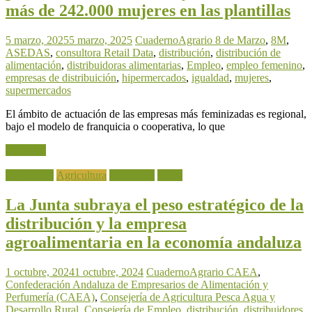
más de 242.000 mujeres en las plantillas
5 marzo, 2025
5 marzo, 2025
CuadernoAgrario
8 de Marzo
,
8M
,
ASEDAS
,
consultora Retail Data
,
distribución
,
distribución de
alimentación
,
distribuidoras alimentarias
,
Empleo
,
empleo femenino
,
empresas de distribuición
,
hipermercados
,
igualdad
,
mujeres
,
supermercados
El ámbito de actuación de las empresas más feminizadas es regional,
bajo el modelo de franquicia o cooperativa, lo que
Leer más
Actualidad
Agricultura
Ganadería
Pesca
La Junta subraya el peso estratégico de la
distribución y la empresa
agroalimentaria en la economía andaluza
1 octubre, 2024
1 octubre, 2024
CuadernoAgrario
CAEA
,
Confederación Andaluza de Empresarios de Alimentación y
Perfumería (CAEA)
,
Consejería de Agricultura Pesca Agua y
Desarrollo Rural
,
Consejería de Empleo
,
distribución
,
distribuidores
,