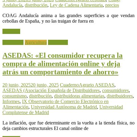
Andalucía
,
distribución
,
Ley de Cadena Alimentaria
,
precios
COAG Andalucía anima a las grandes superficies a que vendan
cebollas de España, y no las traigan de fuera en
Leer más
Actualidad
Agricultura
Ganadería
ASEDAS: «El consumidor recupera la
compra de alimentación online y deja
atrás un comportamiento de ahorro»
20 junio, 2025
20 junio, 2025
CuadernoAgrario
ASEDAS
,
ASEDAS (Asociación Española de Distribuidores
,
consumidores
,
consumismo
,
distribución
,
distribuidoras alimentarias
,
distribuidores
,
Informes
,
IX Observatorio de Comercio Electrónico en
Alimentación
,
Universidad Autónoma de Madrid
,
Universidad
Complutense de Madrid
La inflación, que fue determinante en la vuelta a la tienda física, no
deja cambios estructurales El canal online de