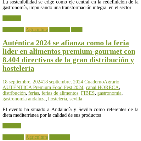
La sostenibilidad se erige como eje central en la redefinición de la
gastronomía, impulsando una transformación integral en el sector
Leer más
Actualidad
Agricultura
Ganadería
Pesca
Auténtica 2024 se afianza como la feria
líder en alimentos premium-gourmet con
8.404 directivos de la gran distribución y
hostelería
18 septiembre, 2024
18 septiembre, 2024
CuadernoAgrario
AUTÉNTICA Premium Food Fest 2024
,
canal HORECA
,
distribución
,
ferias
,
ferias de alimentos
,
FIBES
,
gastronomía
,
gastronomía andaluza
,
hostelería
,
sevilla
El evento ha situado a Andalucía y Sevilla como referentes de la
dieta mediterránea por la calidad de sus productos
Leer más
Actualidad
Agricultura
Ganadería