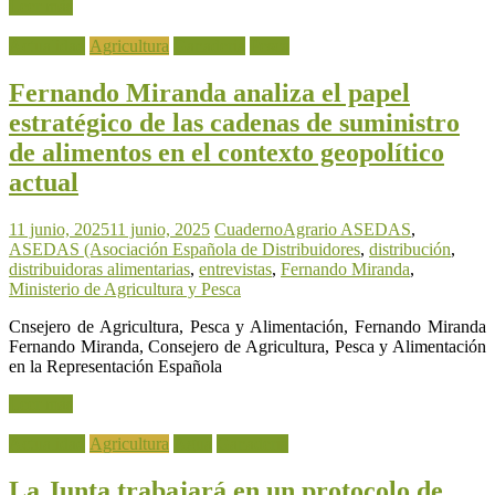
Leer más
Actualidad
Agricultura
Ganadería
Pesca
Fernando Miranda analiza el papel
estratégico de las cadenas de suministro
de alimentos en el contexto geopolítico
actual
11 junio, 2025
11 junio, 2025
CuadernoAgrario
ASEDAS
,
ASEDAS (Asociación Española de Distribuidores
,
distribución
,
distribuidoras alimentarias
,
entrevistas
,
Fernando Miranda
,
Ministerio de Agricultura y Pesca
Cnsejero de Agricultura, Pesca y Alimentación, Fernando Miranda
Fernando Miranda, Consejero de Agricultura, Pesca y Alimentación
en la Representación Española
Leer más
Actualidad
Agricultura
Agua
Ganadería
La Junta trabajará en un protocolo de