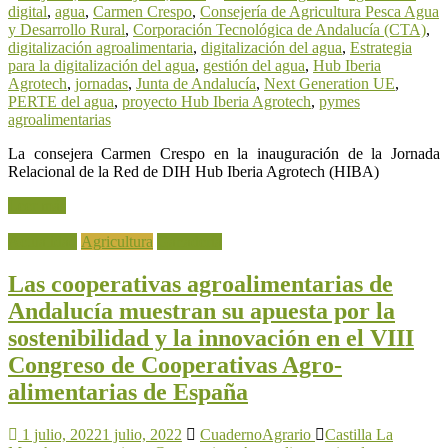
digital
,
agua
,
Carmen Crespo
,
Consejería de Agricultura Pesca Agua
y Desarrollo Rural
,
Corporación Tecnológica de Andalucía (CTA)
,
digitalización agroalimentaria
,
digitalización del agua
,
Estrategia
para la digitalización del agua
,
gestión del agua
,
Hub Iberia
Agrotech
,
jornadas
,
Junta de Andalucía
,
Next Generation UE
,
PERTE del agua
,
proyecto Hub Iberia Agrotech
,
pymes
agroalimentarias
La consejera Carmen Crespo en la inauguración de la Jornada
Relacional de la Red de DIH Hub Iberia Agrotech (HIBA)
Leer más
Actualidad
Agricultura
Ganadería
Las cooperativas agroalimentarias de
Andalucía muestran su apuesta por la
sostenibilidad y la innovación en el VIII
Congreso de Cooperativas Agro-
alimentarias de España
1 julio, 2022
1 julio, 2022
CuadernoAgrario
Castilla La