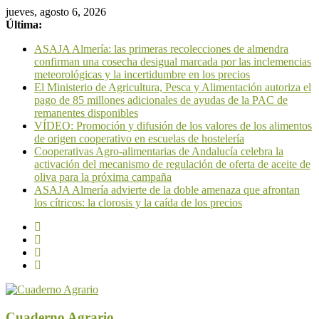
jueves, agosto 6, 2026
Última:
ASAJA Almería: las primeras recolecciones de almendra
confirman una cosecha desigual marcada por las inclemencias
meteorológicas y la incertidumbre en los precios
El Ministerio de Agricultura, Pesca y Alimentación autoriza el
pago de 85 millones adicionales de ayudas de la PAC de
remanentes disponibles
VÍDEO: Promoción y difusión de los valores de los alimentos
de origen cooperativo en escuelas de hostelería
Cooperativas Agro-alimentarias de Andalucía celebra la
activación del mecanismo de regulación de oferta de aceite de
oliva para la próxima campaña
ASAJA Almería advierte de la doble amenaza que afrontan
los cítricos: la clorosis y la caída de los precios
Cuaderno Agrario