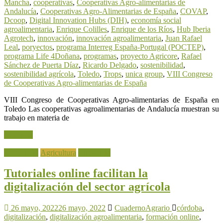
Mancha
,
cooperativas
,
Cooperativas Agro-alimentarias de
Andalucía
,
Cooperativas Agro-Alimentarias de España
,
COVAP
,
Dcoop
,
Digital Innovation Hubs (DIH)
,
economía social
agroalimentaria
,
Enrique Colilles
,
Enrique de los Ríos
,
Hub Iberia
Agrotech
,
innovación
,
innovación agroalimentaria
,
Juan Rafael
Leal
,
poryectos
,
programa Interreg España-Portugal (POCTEP)
,
programa Life 4Doñana
,
programas
,
proyecto Agricore
,
Rafael
Sánchez de Puerta Díaz
,
Ricardo Delgado
,
sostenibilidad
,
sostenibilidad agrícola
,
Toledo
,
Trops
,
unica group
,
VIII Congreso
de Cooperativas Agro-alimentarias de España
VIII Congreso de Cooperativas Agro-alimentarias de España en
Toledo Las cooperativas agroalimentarias de Andalucía muestran su
trabajo en materia de
Leer más
Actualidad
Agricultura
Ganadería
Tutoriales online facilitan la
digitalización del sector agrícola
26 mayo, 2022
26 mayo, 2022
CuadernoAgrario
córdoba
,
digitalización
,
digitalización agroalimentaria
,
formación online
,