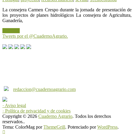
La consejera Carmen Crespo durante la jornada de presentación de
los proyectos de planes hidrológicos La consejera de Agricultura,
Ganadería,
Leer más
Tweets por el @CuadernoAgrario.
Cuaderno Agrario es una producción de Andalucía
Multimedia s.l. Puede contactar con nosotros a través de
los siguientes correos:
redaccion@cuadernoagrario.com
· Aviso legal
· Política de privacidad y de cookies
Copyright © 2026
Cuaderno Agrario
. Todos los derechos
reservados..
Tema: ColorMag por
ThemeGrill
. Potenciado por
WordPress
.