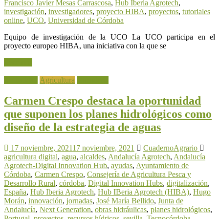
Francisco Javier Mesas Carrascosa
,
Hub Iberia Agrotech
,
investigación
,
investigadores
,
proyecto HIBA
,
proyectos
,
tutoriales
online
,
UCO
,
Universidad de Córdoba
Equipo de investigación de la UCO La UCO participa en el
proyecto europeo HIBA, una iniciativa con la que se
Leer más
Actualidad
Agricultura
Ganadería
Carmen Crespo destaca la oportunidad
que suponen los planes hidrológicos como
diseño de la estrategia de aguas
17 noviembre, 2021
17 noviembre, 2021
CuadernoAgrario
agricultura digital
,
agua
,
alcaldes
,
Andalucía Agrotech
,
Andalucía
Agrotech-Digital Innovation Hub
,
ayudas
,
Ayuntamiento de
Córdoba
,
Carmen Crespo
,
Consejería de Agricultura Pesca y
Desarrollo Rural
,
córdoba
,
Digital Innovation Hubs
,
digitalización
,
España
,
Hub Iberia Agrotech
,
Hub IBeria Agrotech (HIBA)
,
Hugo
Morán
,
innovación
,
jornadas
,
José María Bellido
,
Junta de
Andalucía
,
Next Generation
,
obras hidráulicas
,
planes hidrológicos
,
Portugal
,
proyectos
,
recursos hídricos
,
sevilla
,
Tecnocórdoba