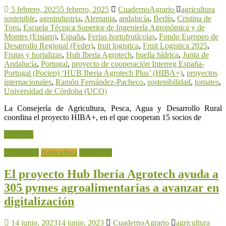
5 febrero, 2025
5 febrero, 2025
CuadernoAgrario
agricultura
sostenible
,
agroindustria
,
Alemania
,
andalucía
,
Berlín
,
Cristina de
Toro
,
Escuela Técnica Superior de Ingeniería Agronómica y de
Montes (Etsiam)
,
España
,
Ferias hortofrutícolas
,
Fondo Europeo de
Desarrollo Regional (Feder)
,
fruit logistica
,
Fruit Logistica 2025
,
Frutas y hortalizas
,
Hub Iberia Agrotech
,
huella hídrica
,
Junta de
Andalucía
,
Portugal
,
proyecto de cooperación Interreg España-
Portugal (Poctep) ‘HUB Iberia Agrotech Plus’ (HIBA+)
,
proyectos
internacionales
,
Ramón Fernández-Pacheco
,
sostenibilidad
,
tomates
,
Universidad de Córdoba (UCO)
La Consejería de Agricultura, Pesca, Agua y Desarrollo Rural
coordina el proyecto HIBA+, en el que cooperan 15 socios de
Leer más
Actualidad
Agricultura
Ganadería
El proyecto Hub Iberia Agrotech ayuda a
305 pymes agroalimentarias a avanzar en
digitalización
14 junio, 2023
14 junio, 2023
CuadernoAgrario
agricultura