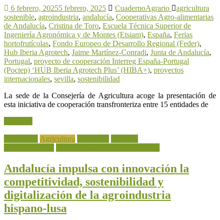
6 febrero, 2025
5 febrero, 2025
CuadernoAgrario
agricultura
sostenible
,
agroindustria
,
andalucía
,
Cooperativas Agro-alimentarias
de Andalucía
,
Cristina de Toro
,
Escuela Técnica Superior de
Ingeniería Agronómica y de Montes (Etsiam)
,
España
,
Ferias
hortofrutícolas
,
Fondo Europeo de Desarrollo Regional (Feder)
,
Hub Iberia Agrotech
,
Jaime Martínez-Conradi
,
Junta de Andalucía
,
Portugal
,
proyecto de cooperación Interreg España-Portugal
(Poctep) ‘HUB Iberia Agrotech Plus’ (HIBA+)
,
proyectos
internacionales
,
sevilla
,
sostenibilidad
La sede de la Consejería de Agricultura acoge la presentación de
esta iniciativa de cooperación transfronteriza entre 15 entidades de
Leer más
Actualidad
Agricultura
Ganadería
Industria
Agroalimentaria
Sostenibilidad y Medio Ambiente
Andalucía impulsa con innovación la
competitividad, sostenibilidad y
digitalización de la agroindustria
hispano-lusa