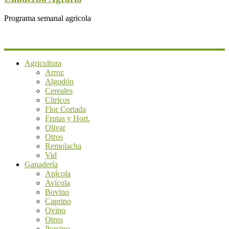
Programa semanal agricola
Agricultura
Arroz
Algodón
Cereales
Cítricos
Flor Cortada
Frutas y Hort.
Olivar
Otros
Remolacha
Vid
Ganadería
Apícola
Avícola
Bovino
Caprino
Ovino
Otros
Porcino