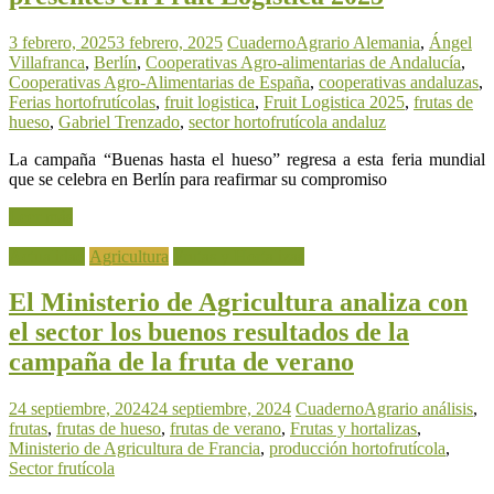
3 febrero, 2025
3 febrero, 2025
CuadernoAgrario
Alemania
,
Ángel
Villafranca
,
Berlín
,
Cooperativas Agro-alimentarias de Andalucía
,
Cooperativas Agro-Alimentarias de España
,
cooperativas andaluzas
,
Ferias hortofrutícolas
,
fruit logistica
,
Fruit Logistica 2025
,
frutas de
hueso
,
Gabriel Trenzado
,
sector hortofrutícola andaluz
La campaña “Buenas hasta el hueso” regresa a esta feria mundial
que se celebra en Berlín para reafirmar su compromiso
Leer más
Actualidad
Agricultura
Frutas y Hortalizas
El Ministerio de Agricultura analiza con
el sector los buenos resultados de la
campaña de la fruta de verano
24 septiembre, 2024
24 septiembre, 2024
CuadernoAgrario
análisis
,
frutas
,
frutas de hueso
,
frutas de verano
,
Frutas y hortalizas
,
Ministerio de Agricultura de Francia
,
producción hortofrutícola
,
Sector frutícola