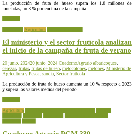
La producción de fruta de hueso supera los 1,8 millones de
toneladas, un 3 % por encima de la campaña
Leer más
Actualidad
Agricultura
Frutas y Hortalizas
El ministerio y el sector frutícola analizan
el inicio de la campaña de fruta de verano
20 junio, 2024
20 junio, 2024
CuadernoAgrario
albaricoques
,
cerezas
,
frutas
,
frutas de hueso
,
melocotones
,
melones
,
Ministerio de
Agricultura y Pesca
,
sandía
,
Sector frutícola
La producción de fruta de hueso aumenta un 10 % respecto a 2023
y supera los valores medios del periodo
Leer más
Agricultura
CUATRO PROGRAMAS SLIDER
Frutas y
Hortalizas
Ganadería
Programas
Sostenibilidad y Medio
Ambiente
Vídeos
Cuaderno Agrario PGM 339