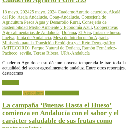
18 mayo, 2024
25 mayo, 2024
CuadernoAgrario
acuerdos
,
Alcalá
del Río
,
Asaja Andalucía
,
Coag-Andalucía
,
Consejería de
Agricultura Pesca Agua y Desarrollo Rural
,
Consejería de
Sostenibilidad Medio Ambiente y Economía Azul
,
Cooperativas
Agro-alimentarias de Andalucía
,
Doñana
,
El Viar
,
frutas de hueso
,
huelva
,
Junta de Andalucía
,
Mesa de Interlocución Agraria
,
Ministerio para la Transición Ecológica y el Reto Demográfico
(MITECORD)
,
Parque Natural de Doñana
,
Ramón Fernández-
Pacheco
,
sevilla
,
Teresa Ribera
,
UPA-Andalucía
Cuaderno Agrario en su décimo novena temporada le trae toda la
actualidad del sector agroalimentario andaluz. Entre otros reportajes,
destacamos
Leer más
Actualidad
Agricultura
Frutas y Hortalizas
La campaña ‘Buenas Hasta el Hueso’
comienza en Andalucía con el sabor y el
carácter saludable de sus frutas como