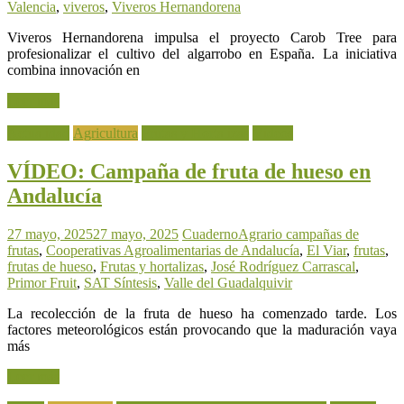
Valencia
,
viveros
,
Viveros Hernandorena
Viveros Hernandorena impulsa el proyecto Carob Tree para
profesionalizar el cultivo del algarrobo en España. La iniciativa
combina innovación en
Leer más
Actualidad
Agricultura
Frutas y Hortalizas
Vídeos
VÍDEO: Campaña de fruta de hueso en
Andalucía
27 mayo, 2025
27 mayo, 2025
CuadernoAgrario
campañas de
frutas
,
Cooperativas Agroalimentarias de Andalucía
,
El Viar
,
frutas
,
frutas de hueso
,
Frutas y hortalizas
,
José Rodríguez Carrascal
,
Primor Fruit
,
SAT Síntesis
,
Valle del Guadalquivir
La recolección de la fruta de hueso ha comenzado tarde. Los
factores meteorológicos están provocando que la maduración vaya
más
Leer más