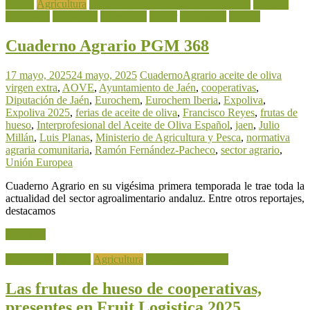
Aceite
Agricultura
CUATRO PROGRAMAS SLIDER
Frutas y
Hortalizas
Ganadería
Normativa
Olivar
Programas
Vídeos
Cuaderno Agrario PGM 368
17 mayo, 2025
24 mayo, 2025
CuadernoAgrario
aceite de oliva
virgen extra
,
AOVE
,
Ayuntamiento de Jaén
,
cooperativas
,
Diputación de Jaén
,
Eurochem
,
Eurochem Iberia
,
Expoliva
,
Expoliva 2025
,
ferias de aceite de oliva
,
Francisco Reyes
,
frutas de
hueso
,
Interprofesional del Aceite de Oliva Español
,
jaen
,
Julio
Millán
,
Luis Planas
,
Ministerio de Agricultura y Pesca
,
normativa
agraria comunitaria
,
Ramón Fernández-Pacheco
,
sector agrario
,
Unión Europea
Cuaderno Agrario en su vigésima primera temporada le trae toda la
actualidad del sector agroalimentario andaluz. Entre otros reportajes,
destacamos
Leer más
Actualidad
Agenda
Agricultura
Frutas y Hortalizas
Las frutas de hueso de cooperativas,
presentes en Fruit Logistica 2025