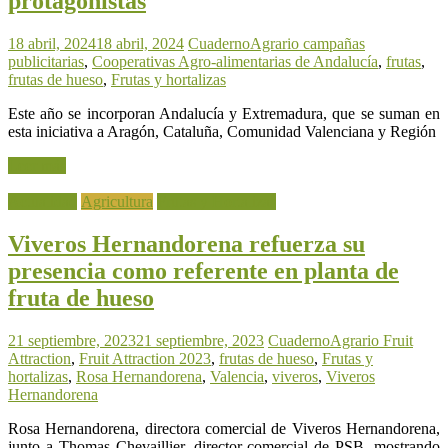
protagonistas
18 abril, 2024
18 abril, 2024
CuadernoAgrario
campañas
publicitarias
,
Cooperativas Agro-alimentarias de Andalucía
,
frutas
,
frutas de hueso
,
Frutas y hortalizas
Este año se incorporan Andalucía y Extremadura, que se suman en
esta iniciativa a Aragón, Cataluña, Comunidad Valenciana y Región
Leer más
Actualidad
Agricultura
Frutas y Hortalizas
Viveros Hernandorena refuerza su
presencia como referente en planta de
fruta de hueso
21 septiembre, 2023
21 septiembre, 2023
CuadernoAgrario
Fruit
Attraction
,
Fruit Attraction 2023
,
frutas de hueso
,
Frutas y
hortalizas
,
Rosa Hernandorena
,
Valencia
,
viveros
,
Viveros
Hernandorena
Rosa Hernandorena, directora comercial de Viveros Hernandorena,
junto a Thomas Chevaillier, director comercial de PSB, mostrando