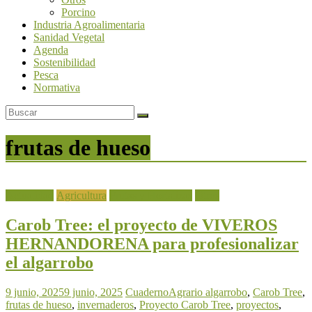
Porcino
Industria Agroalimentaria
Sanidad Vegetal
Agenda
Sostenibilidad
Pesca
Normativa
frutas de hueso
Actualidad
Agricultura
Frutas y Hortalizas
Otros
Carob Tree: el proyecto de VIVEROS
HERNANDORENA para profesionalizar
el algarrobo
9 junio, 2025
9 junio, 2025
CuadernoAgrario
algarrobo
,
Carob Tree
,
frutas de hueso
,
invernaderos
,
Proyecto Carob Tree
,
proyectos
,