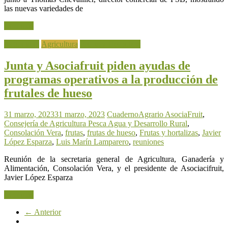
las nuevas variedades de
Leer más
Actualidad
Agricultura
Frutas y Hortalizas
Junta y Asociafruit piden ayudas de
programas operativos a la producción de
frutales de hueso
31 marzo, 2023
31 marzo, 2023
CuadernoAgrario
AsociaFruit
,
Consejería de Agricultura Pesca Agua y Desarrollo Rural
,
Consolación Vera
,
frutas
,
frutas de hueso
,
Frutas y hortalizas
,
Javier
López Esparza
,
Luis Marín Lamparero
,
reuniones
Reunión de la secretaria general de Agricultura, Ganadería y
Alimentación, Consolación Vera, y el presidente de Asociacifruit,
Javier López Esparza
Leer más
← Anterior