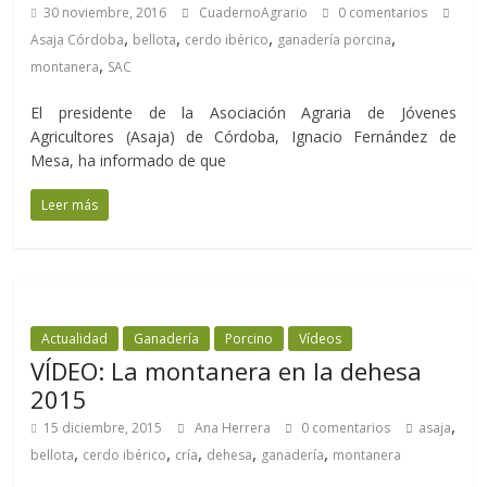
30 noviembre, 2016
CuadernoAgrario
0 comentarios
,
,
,
,
Asaja Córdoba
bellota
cerdo ibérico
ganadería porcina
,
montanera
SAC
El presidente de la Asociación Agraria de Jóvenes
Agricultores (Asaja) de Córdoba, Ignacio Fernández de
Mesa, ha informado de que
Leer más
Actualidad
Ganadería
Porcino
Vídeos
VÍDEO: La montanera en la dehesa
2015
,
15 diciembre, 2015
Ana Herrera
0 comentarios
asaja
,
,
,
,
,
bellota
cerdo ibérico
cría
dehesa
ganadería
montanera