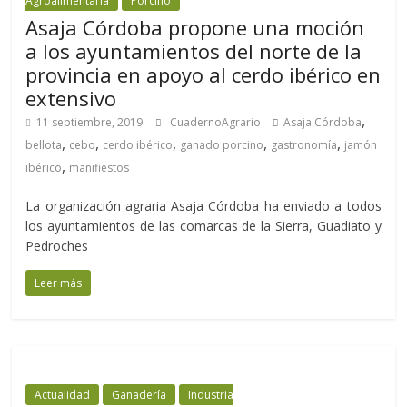
Agroalimentaria
Porcino
Asaja Córdoba propone una moción
a los ayuntamientos del norte de la
provincia en apoyo al cerdo ibérico en
extensivo
,
11 septiembre, 2019
CuadernoAgrario
Asaja Córdoba
,
,
,
,
,
bellota
cebo
cerdo ibérico
ganado porcino
gastronomía
jamón
,
ibérico
manifiestos
La organización agraria Asaja Córdoba ha enviado a todos
los ayuntamientos de las comarcas de la Sierra, Guadiato y
Pedroches
Leer más
Actualidad
Ganadería
Industria