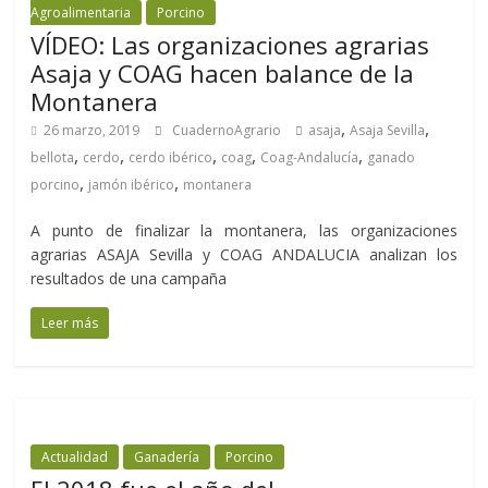
Agroalimentaria
Porcino
VÍDEO: Las organizaciones agrarias
Asaja y COAG hacen balance de la
Montanera
,
,
26 marzo, 2019
CuadernoAgrario
asaja
Asaja Sevilla
,
,
,
,
,
bellota
cerdo
cerdo ibérico
coag
Coag-Andalucía
ganado
,
,
porcino
jamón ibérico
montanera
A punto de finalizar la montanera, las organizaciones
agrarias ASAJA Sevilla y COAG ANDALUCIA analizan los
resultados de una campaña
Leer más
Actualidad
Ganadería
Porcino