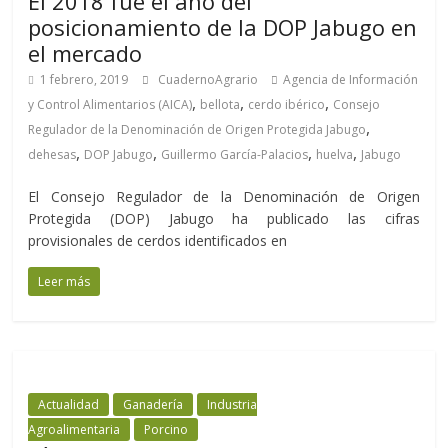
El 2018 fue el año del
posicionamiento de la DOP Jabugo en
el mercado
1 febrero, 2019
CuadernoAgrario
Agencia de Información
,
,
,
y Control Alimentarios (AICA)
bellota
cerdo ibérico
Consejo
,
Regulador de la Denominación de Origen Protegida Jabugo
,
,
,
,
dehesas
DOP Jabugo
Guillermo García-Palacios
huelva
Jabugo
El Consejo Regulador de la Denominación de Origen
Protegida (DOP) Jabugo ha publicado las cifras
provisionales de cerdos identificados en
Leer más
Actualidad
Ganadería
Industria
Agroalimentaria
Porcino