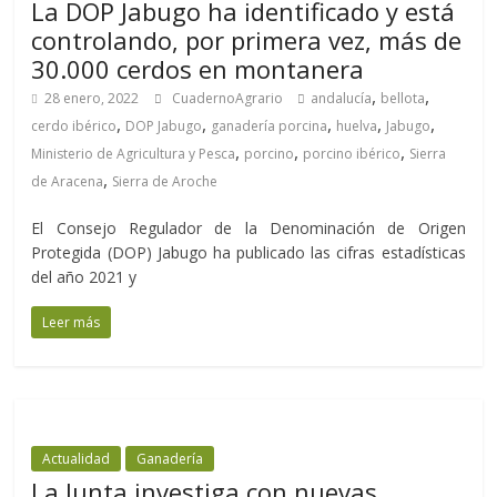
La DOP Jabugo ha identificado y está
controlando, por primera vez, más de
30.000 cerdos en montanera
,
,
28 enero, 2022
CuadernoAgrario
andalucía
bellota
,
,
,
,
,
cerdo ibérico
DOP Jabugo
ganadería porcina
huelva
Jabugo
,
,
,
Ministerio de Agricultura y Pesca
porcino
porcino ibérico
Sierra
,
de Aracena
Sierra de Aroche
El Consejo Regulador de la Denominación de Origen
Protegida (DOP) Jabugo ha publicado las cifras estadísticas
del año 2021 y
Leer más
Actualidad
Ganadería
La Junta investiga con nuevas