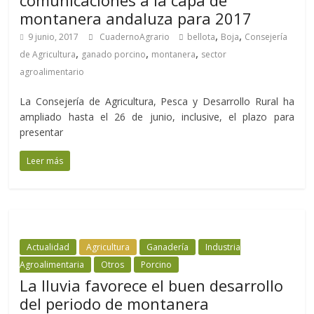
comunicaciones a la capa de
montanera andaluza para 2017
,
,
9 junio, 2017
CuadernoAgrario
bellota
Boja
Consejería
,
,
,
de Agricultura
ganado porcino
montanera
sector
agroalimentario
La Consejería de Agricultura, Pesca y Desarrollo Rural ha
ampliado hasta el 26 de junio, inclusive, el plazo para
presentar
Leer más
Actualidad
Agricultura
Ganadería
Industria
Agroalimentaria
Otros
Porcino
La lluvia favorece el buen desarrollo
del periodo de montanera