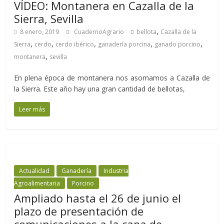
VÍDEO: Montanera en Cazalla de la
Sierra, Sevilla
,
8 enero, 2019
CuadernoAgrario
bellota
Cazalla de la
,
,
,
,
,
Sierra
cerdo
cerdo ibérico
ganadería porcina
ganado porcino
,
montanera
sevilla
En plena época de montanera nos asomamos a Cazalla de
la Sierra. Este año hay una gran cantidad de bellotas,
Leer más
Actualidad
Ganadería
Industria
Agroalimentaria
Porcino
Ampliado hasta el 26 de junio el
plazo de presentación de