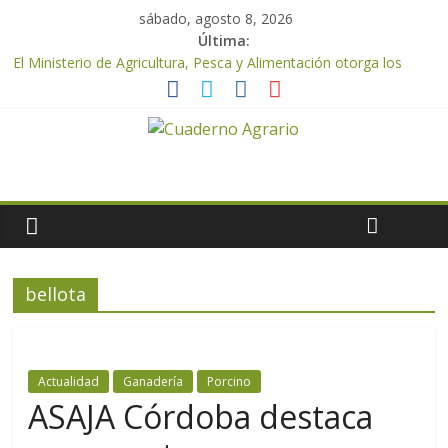
sábado, agosto 8, 2026
Última:
El Ministerio de Agricultura, Pesca y Alimentación otorga los
premios Alimentos de España a los mejores quesos 2026
UPA Granada advierte de una vendimia marcada por el
desplome de la demanda, que obligará a muchos viticultores a
dejar la uva en el campo
El Ministerio de Agricultura, Pesca y Alimentación impulsa un
nuevo protocolo de certificación del ibérico para reforzar la
seguridad y la transparencia del sector
ASAJA Almería: las primeras recolecciones de almendra
confirman una cosecha desigual marcada por las inclemencias
meteorológicas y la incertidumbre en los precios
bellota
El Ministerio de Agricultura, Pesca y Alimentación autoriza el
pago de 85 millones adicionales de ayudas de la PAC de
remanentes disponibles
Actualidad
Ganadería
Porcino
ASAJA Córdoba destaca