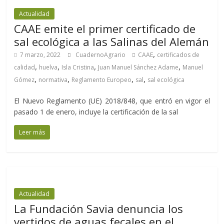
Actualidad
CAAE emite el primer certificado de
sal ecológica a las Salinas del Alemán
,
7 marzo, 2022
CuadernoAgrario
CAAE
certificados de
,
,
,
,
calidad
huelva
Isla Cristina
Juan Manuel Sánchez Adame
Manuel
,
,
,
,
Gómez
normativa
Reglamento Europeo
sal
sal ecológica
El Nuevo Reglamento (UE) 2018/848, que entró en vigor el
pasado 1 de enero, incluye la certificación de la sal
Leer más
Actualidad
La Fundación Savia denuncia los
vertidos de aguas fecales en el