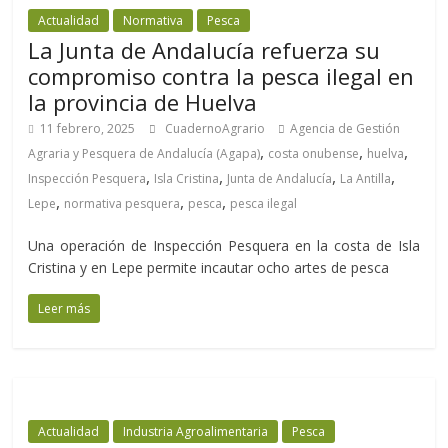
Actualidad
Normativa
Pesca
La Junta de Andalucía refuerza su
compromiso contra la pesca ilegal en
la provincia de Huelva
11 febrero, 2025
CuadernoAgrario
Agencia de Gestión
,
,
,
Agraria y Pesquera de Andalucía (Agapa)
costa onubense
huelva
,
,
,
,
Inspección Pesquera
Isla Cristina
Junta de Andalucía
La Antilla
,
,
,
Lepe
normativa pesquera
pesca
pesca ilegal
Una operación de Inspección Pesquera en la costa de Isla
Cristina y en Lepe permite incautar ocho artes de pesca
Leer más
Actualidad
Industria Agroalimentaria
Pesca