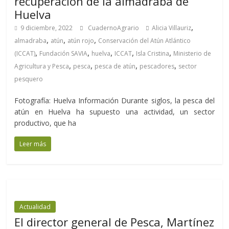
recuperación de la almadraba de
Huelva
,
9 diciembre, 2022
CuadernoAgrario
Alicia Villauriz
,
,
,
almadraba
atún
atún rojo
Conservación del Atún Atlántico
,
,
,
,
,
(ICCAT)
Fundación SAVIA
huelva
ICCAT
Isla Cristina
Ministerio de
,
,
,
,
Agricultura y Pesca
pesca
pesca de atún
pescadores
sector
pesquero
Fotografía: Huelva Información Durante siglos, la pesca del
atún en Huelva ha supuesto una actividad, un sector
productivo, que ha
Leer más
Actualidad
El director general de Pesca, Martínez