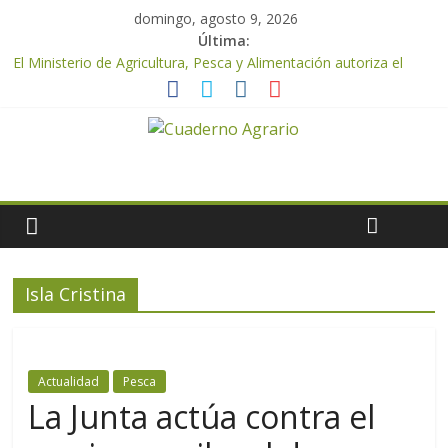
domingo, agosto 9, 2026
Última:
El Ministerio de Agricultura, Pesca y Alimentación autoriza el
pago de 85 millones adicionales de ayudas de la PAC de
remanentes disponibles
El Ministerio de Agricultura, Pesca y Alimentación otorga los
premios Alimentos de España a los mejores quesos 2026
UPA Granada advierte de una vendimia marcada por el
desplome de la demanda, que obligará a muchos viticultores a
dejar la uva en el campo
El Ministerio de Agricultura, Pesca y Alimentación impulsa un
nuevo protocolo de certificación del ibérico para reforzar la
seguridad y la transparencia del sector
Isla Cristina
ASAJA Almería: las primeras recolecciones de almendra
confirman una cosecha desigual marcada por las inclemencias
meteorológicas y la incertidumbre en los precios
Actualidad
Pesca
La Junta actúa contra el