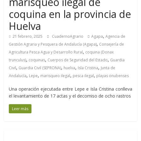
marisqueo ilegal de
coquina en la provincia de
Huelva
,
21 febrero, 2025
CuadernoAgrario
Agapa
Agencia de
,
Gestión Agraria y Pesquera de Andalucía (Agapa)
Consejería de
,
Agricultura Pesca Agua y Desarrollo Rural
coquina (Donax
,
,
,
trunculus)
coquinas
Cuerpos de Seguridad del Estado
Guardia
,
,
,
,
Civil
Guardia Civil (SEPRONA)
huelva
Isla Cristina
Junta de
,
,
,
,
Andalucía
Lepe
marisqueo ilegal
pesca ilegal
playas onubenses
Una operación ejecutada entre Lepe e Isla Cristina conlleva
el levantamiento de 17 actas y el decomiso de ocho rastros
Leer más