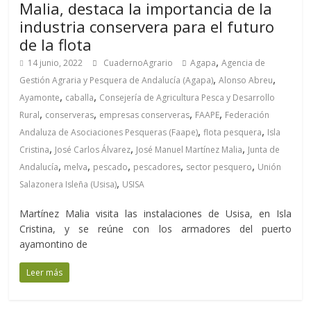
Malia, destaca la importancia de la
industria conservera para el futuro
de la flota
,
14 junio, 2022
CuadernoAgrario
Agapa
Agencia de
,
,
Gestión Agraria y Pesquera de Andalucía (Agapa)
Alonso Abreu
,
,
Ayamonte
caballa
Consejería de Agricultura Pesca y Desarrollo
,
,
,
,
Rural
conserveras
empresas conserveras
FAAPE
Federación
,
,
Andaluza de Asociaciones Pesqueras (Faape)
flota pesquera
Isla
,
,
,
Cristina
José Carlos Álvarez
José Manuel Martínez Malia
Junta de
,
,
,
,
,
Andalucía
melva
pescado
pescadores
sector pesquero
Unión
,
Salazonera Isleña (Usisa)
USISA
Martínez Malia visita las instalaciones de Usisa, en Isla
Cristina, y se reúne con los armadores del puerto
ayamontino de
Leer más