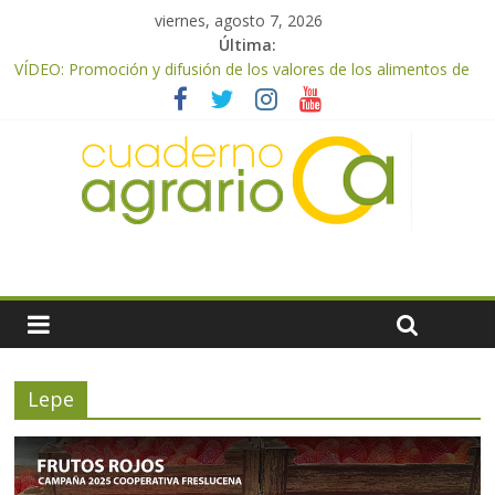
viernes, agosto 7, 2026
Última:
VÍDEO: Promoción y difusión de los valores de los alimentos de
origen cooperativo en escuelas de hostelería
UPA Granada advierte de una vendimia marcada por el
desplome de la demanda, que obligará a muchos viticultores a
dejar la uva en el campo
El Ministerio de Agricultura, Pesca y Alimentación impulsa un
nuevo protocolo de certificación del ibérico para reforzar la
seguridad y la transparencia del sector
ASAJA Almería: las primeras recolecciones de almendra
confirman una cosecha desigual marcada por las inclemencias
meteorológicas y la incertidumbre en los precios
El Ministerio de Agricultura, Pesca y Alimentación autoriza el
pago de 85 millones adicionales de ayudas de la PAC de
remanentes disponibles
Lepe