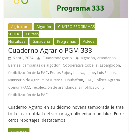
Agricultura
Algodón
CUATRO PROGRAMAS
SLIDER
Frutas y
Hortalizas
Ganadería
Programas
Vídeos
Cuaderno Agrario PGM 333
,
,
6 abril, 2024
CuadernoAgrario
algodón
arándanos
,
,
,
,
Berries
campañas de algodón
Cooperativa Cobella
Espalgodón
,
,
,
,
,
flexibilización de la PAC
Frutos Rojos
huelva
Lepe
Luis Planas
,
,
,
Ministerio de Agricultura y Pesca
Onubafruit
PAC
Política Agraria
,
,
Común (PAC)
recolección de arándanos
Simplificación y
flexibilización de la PAC
Cuaderno Agrario en su décimo novena temporada le trae
toda la actualidad del sector agroalimentario andaluz. Entre
otros reportajes, destacamos