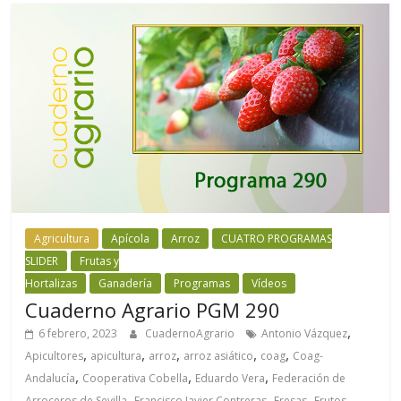
Agricultura
Apícola
Arroz
CUATRO PROGRAMAS
SLIDER
Frutas y
Hortalizas
Ganadería
Programas
Vídeos
Cuaderno Agrario PGM 290
,
6 febrero, 2023
CuadernoAgrario
Antonio Vázquez
,
,
,
,
,
Apicultores
apicultura
arroz
arroz asiático
coag
Coag-
,
,
,
Andalucía
Cooperativa Cobella
Eduardo Vera
Federación de
,
,
,
Arroceros de Sevilla
Francisco Javier Contreras
Fresas
Frutos