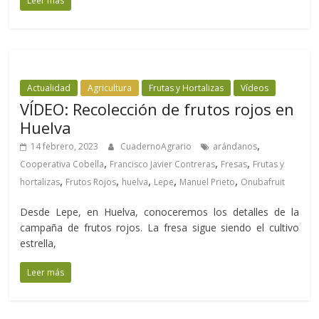
Leer más
Actualidad
Agricultura
Frutas y Hortalizas
Vídeos
VÍDEO: Recolección de frutos rojos en
Huelva
,
14 febrero, 2023
CuadernoAgrario
arándanos
,
,
,
Cooperativa Cobella
Francisco Javier Contreras
Fresas
Frutas y
,
,
,
,
,
hortalizas
Frutos Rojos
huelva
Lepe
Manuel Prieto
Onubafruit
Desde Lepe, en Huelva, conoceremos los detalles de la
campaña de frutos rojos. La fresa sigue siendo el cultivo
estrella,
Leer más