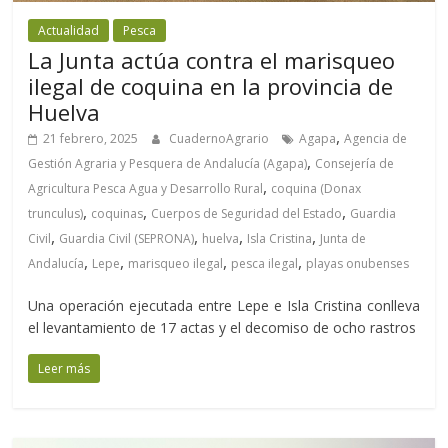
Actualidad
Pesca
La Junta actúa contra el marisqueo
ilegal de coquina en la provincia de
Huelva
,
21 febrero, 2025
CuadernoAgrario
Agapa
Agencia de
,
Gestión Agraria y Pesquera de Andalucía (Agapa)
Consejería de
,
Agricultura Pesca Agua y Desarrollo Rural
coquina (Donax
,
,
,
trunculus)
coquinas
Cuerpos de Seguridad del Estado
Guardia
,
,
,
,
Civil
Guardia Civil (SEPRONA)
huelva
Isla Cristina
Junta de
,
,
,
,
Andalucía
Lepe
marisqueo ilegal
pesca ilegal
playas onubenses
Una operación ejecutada entre Lepe e Isla Cristina conlleva
el levantamiento de 17 actas y el decomiso de ocho rastros
Leer más