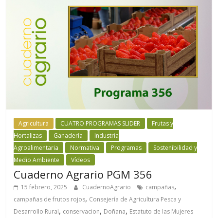
Agricultura
CUATRO PROGRAMAS SLIDER
Frutas y
Hortalizas
Ganadería
Industria
Agroalimentaria
Normativa
Programas
Sostenibilidad y
Medio Ambiente
Vídeos
Cuaderno Agrario PGM 356
,
15 febrero, 2025
CuadernoAgrario
campañas
,
campañas de frutos rojos
Consejería de Agricultura Pesca y
,
,
,
Desarrollo Rural
conservacion
Doñana
Estatuto de las Mujeres