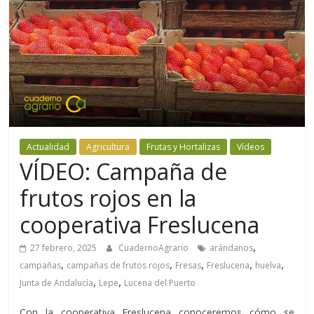
Actualidad
Agricultura
Frutas y Hortalizas
Vídeos
VÍDEO: Campaña de
frutos rojos en la
cooperativa Freslucena
,
27 febrero, 2025
CuadernoAgrario
arándanos
,
,
,
,
,
campañas
campañas de frutos rojos
Fresas
Freslucena
huelva
,
,
Junta de Andalucía
Lepe
Lucena del Puerto
Con la cooperativa Freslucena conoceremos cómo se