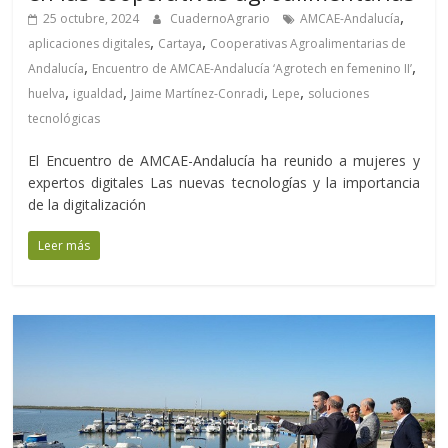
,
25 octubre, 2024
CuadernoAgrario
AMCAE-Andalucía
,
,
aplicaciones digitales
Cartaya
Cooperativas Agroalimentarias de
,
,
Andalucía
Encuentro de AMCAE-Andalucía ‘Agrotech en femenino II’
,
,
,
,
huelva
igualdad
Jaime Martínez-Conradi
Lepe
soluciones
tecnológicas
El Encuentro de AMCAE-Andalucía ha reunido a mujeres y
expertos digitales Las nuevas tecnologías y la importancia
de la digitalización
Leer más