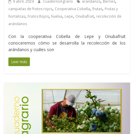
,
,
9 abril, 2024
CuadernoAgrario
arándanos
Berries
,
,
,
campañas de frutos rojos
Cooperativa Cobella
frutas
Frutas y
,
,
,
,
,
hortalizas
Frutos Rojos
huelva
Lepe
Onubafruit
recolección de
arándanos
Con la cooperativa Cobella de Lepe y Onubafruit
conoceremos cómo se desarrolla la recolección de los
arándanos y cuáles son
Leer más