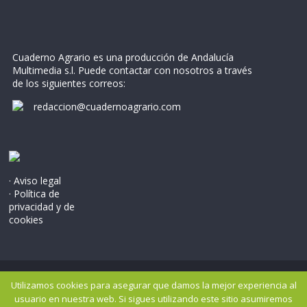
Cuaderno Agrario es una producción de Andalucía
Multimedia s.l. Puede contactar con nosotros a través
de los siguientes correos:
redaccion@cuadernoagrario.com
· Aviso legal
· Política de
privacidad y de
cookies
Copyright © 2026
Cuaderno Agrario
. Todos los derechos
Utilizamos cookies para asegurar que damos la mejor experiencia al
reservados..
usuario en nuestra web. Si sigues utilizando este sitio asumiremos
Tema: ColorMag por
ThemeGrill
. Potenciado por
WordPress
.