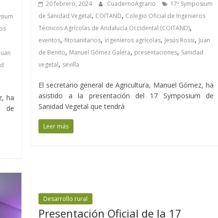
20 febrero, 2024
CuadernoAgrario
17º Symposium
,
,
de Sanidad Vegetal
COITAND
Colegio Oficial de Ingenieros
osium
,
Técnicos Agrícolas de Andalucía Occidental (COITAND)
ros
,
,
,
,
eventos
fitosanitarios
ingenieros agrícolas
Jesús Rossi
Juan
,
,
,
de Benito
Manuel Gómez Galera
presentaciones
Sanidad
Juan
,
vegetal
sevilla
ad
El secretario general de Agricultura, Manuel Gómez, ha
asistido a la presentación del 17 Symposium de
z, ha
Sanidad Vegetal que tendrá
m de
Leer más
Desarrollo rural
Presentación Oficial de la 17