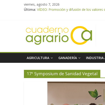
viernes, agosto 7, 2026
Última:
VÍDEO: Promoción y difusión de los valores 
UPA Granada advierte de una vendimia marca
El Ministerio de Agricultura, Pesca y Aliment
ASAJA Almería: las primeras recolecciones d
El Ministerio de Agricultura, Pesca y Alimen
AGRICULTURA
GANADERÍA
INDUSTRIA
17º Symposium de Sanidad Vegetal