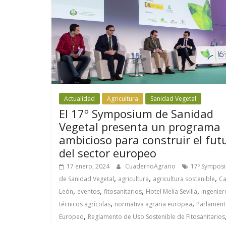
Actualidad
Agricultura
Sanidad Vegetal
El 17º Symposium de Sanidad
Vegetal presenta un programa
ambicioso para construir el fut
del sector europeo
17 enero, 2024
CuadernoAgrario
17º Sympos
,
,
,
de Sanidad Vegetal
agricultura
agricultura sostenible
Ca
,
,
,
,
León
eventos
fitosanitarios
Hotel Melia Sevilla
ingenier
,
,
técnicos agrícolas
normativa agraria europea
Parlamen
,
Europeo
Reglamento de Uso Sostenible de Fitosanitarios