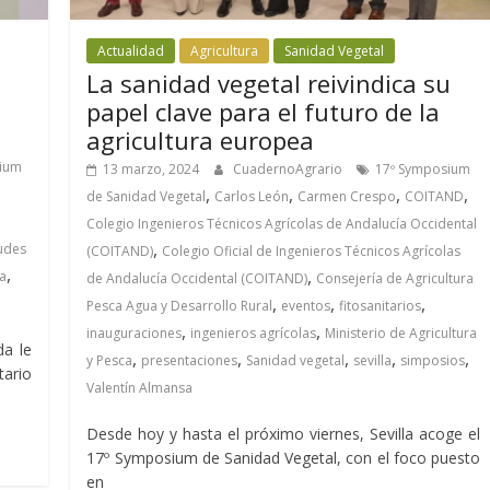
Actualidad
Agricultura
Sanidad Vegetal
La sanidad vegetal reivindica su
papel clave para el futuro de la
agricultura europea
ium
13 marzo, 2024
CuadernoAgrario
17º Symposium
,
,
,
,
de Sanidad Vegetal
Carlos León
Carmen Crespo
COITAND
Colegio Ingenieros Técnicos Agrícolas de Andalucía Occidental
,
tudes
(COITAND)
Colegio Oficial de Ingenieros Técnicos Agrícolas
,
,
la
de Andalucía Occidental (COITAND)
Consejería de Agricultura
,
,
,
Pesca Agua y Desarrollo Rural
eventos
fitosanitarios
,
,
inauguraciones
ingenieros agrícolas
Ministerio de Agricultura
a le
,
,
,
,
,
y Pesca
presentaciones
Sanidad vegetal
sevilla
simposios
ario
Valentín Almansa
Desde hoy y hasta el próximo viernes, Sevilla acoge el
17º Symposium de Sanidad Vegetal, con el foco puesto
en