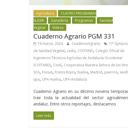
Agricultura
CUATRO PROGRAMAS
SLIDER
Ganadería
Programas
Sanidad
Vegetal
Vídeos
Cuaderno Agrario PGM 331
16 marzo, 2024
CuadernoAgrario
17º Sympos
,
,
,
de Sanidad Vegetal
cadiz
COITAND
Colegio Oficial de
Ingenieros Técnicos Agrícolas de Andalucía Occidental
,
,
(COITAND)
Conil
Cooperativa Nuestra Señora de las Vir
,
,
,
,
,
,
SCA
Fresas
Frutos Rojos
huelva
Madrid
puerros
sevil
,
,
upa
UPA Huelva
UPA-Andalucía
Cuaderno Agrario en su décimo novena temporad
trae toda la actualidad del sector agroaliment
andaluz. Entre otros reportajes, destacamos
Leer más