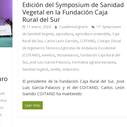
Edición del Symposium de Sanidad
Vegetal en la Fundación Caja
Rural del Sur
11 enero, 2024
CuadernoAgrario
17º Symposium
,
,
,
de Sanidad Vegetal
agricultura
agricultura sostenible
Caja
,
,
,
Rural del Sur
Carlos León Garrido
COITAND
Colegio Oficial
de Ingenieros Técnicos Agrícolas de Andalucía Occidental
,
,
,
(COITAND)
eventos
fitosanitarios
Fundación Caja Rural del
,
,
,
Sur
José Luis García-Palacios
normativa agraria europea
,
,
Sanidad vegetal
sevilla
simposios
uro
El presidente de la Fundación Caja Rural del Sur, José
Luis García-Palacios y el del COITAND, Carlos León
ium
Garrido COITAND ha mantenido
rlos
Leer más
os
to
,