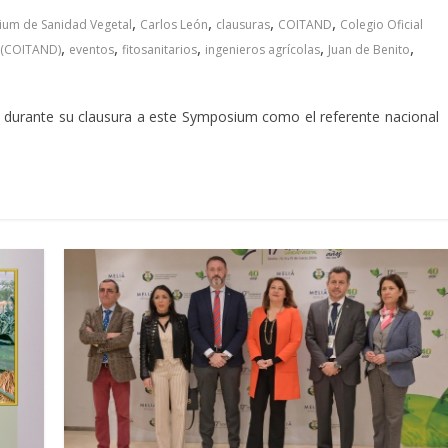
,
,
,
,
ium de Sanidad Vegetal
Carlos León
clausuras
COITAND
Colegio Oficial
,
,
,
,
,
l (COITAND)
eventos
fitosanitarios
ingenieros agrícolas
Juan de Benito
do durante su clausura a este Symposium como el referente nacional