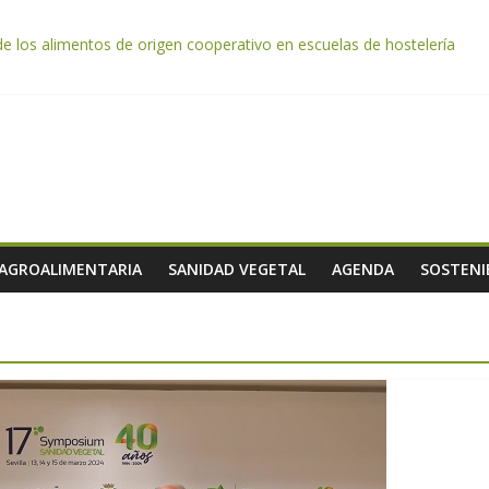
de los alimentos de origen cooperativo en escuelas de hostelería
da por el desplome de la demanda, que obligará a muchos viticultor
ación impulsa un nuevo protocolo de certificación del ibérico para refo
e almendra confirman una cosecha desigual marcada por las inclemenc
tación autoriza el pago de 85 millones adicionales de ayudas de la P
 AGROALIMENTARIA
SANIDAD VEGETAL
AGENDA
SOSTENI