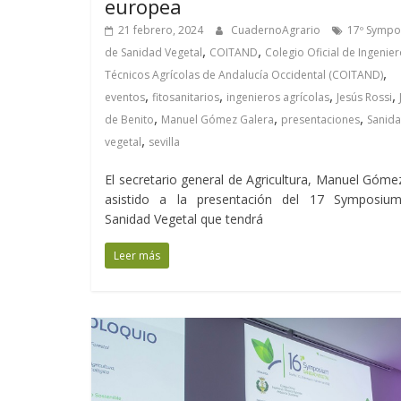
europea
21 febrero, 2024
CuadernoAgrario
17º Symp
,
,
de Sanidad Vegetal
COITAND
Colegio Oficial de Ingenie
,
Técnicos Agrícolas de Andalucía Occidental (COITAND)
,
,
,
,
eventos
fitosanitarios
ingenieros agrícolas
Jesús Rossi
,
,
,
de Benito
Manuel Gómez Galera
presentaciones
Sanid
,
vegetal
sevilla
El secretario general de Agricultura, Manuel Góme
asistido a la presentación del 17 Symposiu
Sanidad Vegetal que tendrá
Leer más