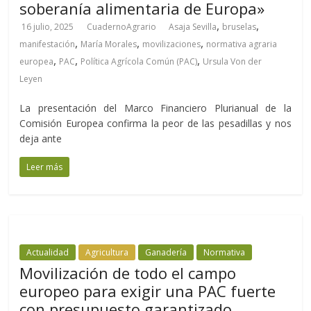
soberanía alimentaria de Europa»
,
,
16 julio, 2025
CuadernoAgrario
Asaja Sevilla
bruselas
,
,
,
manifestación
María Morales
movilizaciones
normativa agraria
,
,
,
europea
PAC
Política Agrícola Común (PAC)
Ursula Von der
Leyen
La presentación del Marco Financiero Plurianual de la
Comisión Europea confirma la peor de las pesadillas y nos
deja ante
Leer más
Actualidad
Agricultura
Ganadería
Normativa
Movilización de todo el campo
europeo para exigir una PAC fuerte
con presupuesto garantizado