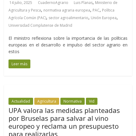
,
14 julio, 2025
CuadernoAgrario
Luis Planas
Ministerio de
,
,
,
Agricultura y Pesca
normativa agraria europea
PAC
Política
,
,
,
Agrícola Común (PAC)
sector agroalimentario
Unión Europea
Universidad Complutense de Madrid
El ministro reflexiona sobre la importancia de las políticas
europeas en el desarrollo e impulso del sector agrario en
estos
Leer más
Actualidad
Agricultura
Normativa
Vid
UPA valora las medidas planteadas
por Bruselas para salvar al vino
europeo y reclama un presupuesto
para realizarlas