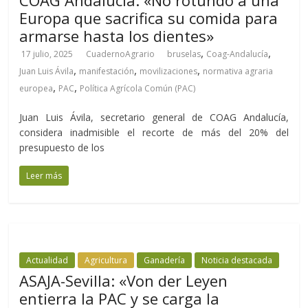
COAG Andalucía: «No rotundo a una
Europa que sacrifica su comida para
armarse hasta los dientes»
,
,
17 julio, 2025
CuadernoAgrario
bruselas
Coag-Andalucía
,
,
,
Juan Luis Ávila
manifestación
movilizaciones
normativa agraria
,
,
europea
PAC
Política Agrícola Común (PAC)
Juan Luis Ávila, secretario general de COAG Andalucía,
considera inadmisible el recorte de más del 20% del
presupuesto de los
Leer más
Actualidad
Agricultura
Ganadería
Noticia destacada
ASAJA-Sevilla: «Von der Leyen
entierra la PAC y se carga la