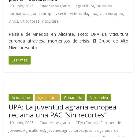
,
,
20 junio, 2025
CuadernoAgrario
agricultura
bruselas
,
,
,
,
normativa agraria europea
sector vitivinícola
upa
vino europeo
,
,
Vinos
viticultores
viticultura
Paisaje de viñedos en Alicante. Foto: UPA La viticultura
europea atraviesa momentos de crisis. El Grupo de Alto
Nivel presentó
Leer más
Actualidad
Agricultura
Ganadería
Normativa
UPA: La juventud agraria europea
reclama una PAC “sin recortes”
19 junio, 2025
CuadernoAgrario
CEJA (Consejo Europeo de
,
,
,
Jóvenes Agricultores)
jóvenes agricultores
jóvenes ganaderos