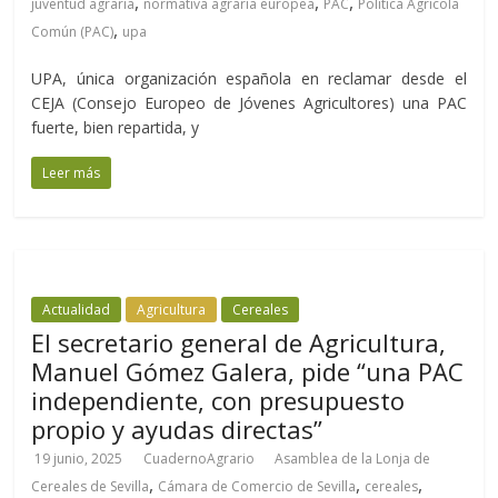
,
,
,
juventud agraria
normativa agraria europea
PAC
Política Agrícola
,
Común (PAC)
upa
UPA, única organización española en reclamar desde el
CEJA (Consejo Europeo de Jóvenes Agricultores) una PAC
fuerte, bien repartida, y
Leer más
Actualidad
Agricultura
Cereales
El secretario general de Agricultura,
Manuel Gómez Galera, pide “una PAC
independiente, con presupuesto
propio y ayudas directas”
19 junio, 2025
CuadernoAgrario
Asamblea de la Lonja de
,
,
,
Cereales de Sevilla
Cámara de Comercio de Sevilla
cereales