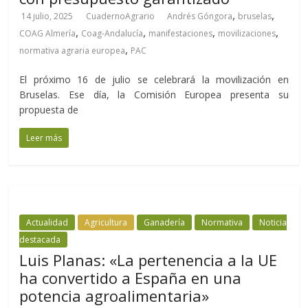
,
,
14 julio, 2025
CuadernoAgrario
Andrés Góngora
bruselas
,
,
,
,
COAG Almería
Coag-Andalucía
manifestaciones
movilizaciones
,
normativa agraria europea
PAC
El próximo 16 de julio se celebrará la movilización en
Bruselas. Ese día, la Comisión Europea presenta su
propuesta de
Leer más
Actualidad
Agricultura
Ganadería
Normativa
Noticia
destacada
Luis Planas: «La pertenencia a la UE
ha convertido a España en una
potencia agroalimentaria»