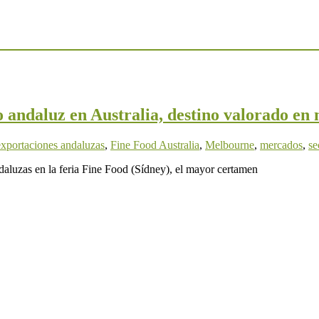
ndaluz en Australia, destino valorado en m
exportaciones andaluzas
,
Fine Food Australia
,
Melbourne
,
mercados
,
se
daluzas en la feria Fine Food (Sídney), el mayor certamen
de contactar con nosotros a través de los siguientes correos: