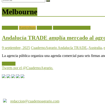
Melbourne
Actualidad
Agricultura
Ganadería
Industria Agroalimentaria
Andalucía TRADE amplía mercado al agro a
9 septiembre, 2025
CuadernoAgrario
Andalucía TRADE
,
Australia
,
La agencia pública organiza una agenda comercial para seis firmas an
Leer más
Tweets por el @CuadernoAgrario.
Cuaderno Agrario es una producción de Andalucía Multimedia s.l. Pue
redaccion@cuadernoagrario.com