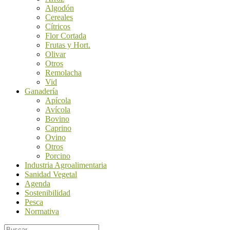
Algodón
Cereales
Cítricos
Flor Cortada
Frutas y Hort.
Olivar
Otros
Remolacha
Vid
Ganadería
Apícola
Avícola
Bovino
Caprino
Ovino
Otros
Porcino
Industria Agroalimentaria
Sanidad Vegetal
Agenda
Sostenibilidad
Pesca
Normativa