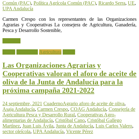
Común (PAC)
,
Política Agrícola Común (PAC)
,
Ricardo Serra
,
UE
,
UPA Andalucía
Carmen Crespo con los representantes de las Organizaciones
Agrarias y Cooperativas La consejera de Agricultura, Ganadería,
Pesca y Desarrollo Sostenible,
Leer más
Aceite
Actualidad
Agricultura
Olivar
Las Organizaciones Agrarias y
Cooperativas valoran el aforo de aceite de
oliva de la Junta de Andalucía para la
próxima campaña 2021-2022
24 septiembre, 2021
CuadernoAgrario
aforo de aceite de oliva
,
Asaja Andalucía
,
Carmen Crespo
,
COAG Andalucía
,
Consejería de
Agricultura Pesca y Desarrollo Rural
,
Cooperativas Agro-
alimentarias de Andalucía
,
Cristóbal Cano
,
Cristóbal Gallego
Martínez
,
Juan Luis Ávila
,
Junta de Andalucía
,
Luis Carlos Valero
,
sector oleícola
,
UPA Andalucía
,
Vicente Pérez