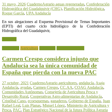
31 mayo, 2026
CuadernoAgrario
aguas regeneradas
,
Confederación
Hidrográfica del Guadalquivir (CHG)
,
Planificación Hidrológica
,
Roque García
,
UPA Andalucía
En sus alegaciones al Esquema Provisional de Temas Importantes
(EPTI) del cuarto ciclo hidrológico de la Confederación
Hidrográfica del Guadalquivir,
Leer más
Actualidad
Agricultura
Ganadería
Noticia destacada
Carmen Crespo considera injusto que
Andalucía sea la única comunidad de
España que pierda con la nueva PAC
27 octubre, 2021
CuadernoAgrario
agricultores
,
andalucía
,
Asaja
Andalucía
,
ayudas
,
Carmen Crespo
,
CC.AA
,
COAG Andalucía
,
Comunidades Autónomas
,
Consejería de Agricultura Pesca y
Desarrollo Rural
,
Cooperativas Agro-alimentarias de Andalucía
,
Cristóbal Cano
,
ecoesquemas
,
ganaderos
,
Gobierno de España
,
Juan
Rafael Leal
,
Luis Planas
,
Miguel López
,
Ministerio de Agricultura y
Pesca
,
PAC
,
Plan Estratégico Nacional de la futura Política Agraria