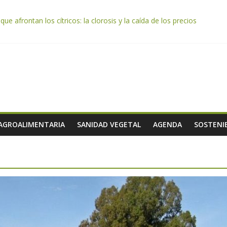
e afrontan los cítricos: la clorosis y la caída de los precios
e almendra confirman una cosecha desigual marcada por las inclemenc
tación autoriza el pago de 85 millones adicionales de ayudas de la P
de los alimentos de origen cooperativo en escuelas de hostelería
 celebra la activación del mecanismo de regulación de oferta de acei
 AGROALIMENTARIA
SANIDAD VEGETAL
AGENDA
SOSTENIB