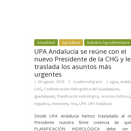
Actualidad
Agricultura
Industria Agroalimentaria
UPA Andalucía se reúne con el
nuevo Presidente de la CHG y le
traslada los asuntos más
urgentes
,
30 agosto, 2018
CuadernoAgrario
agua
andalu
,
,
CHG
Confederación Hidrográfica del Guadalquivir
,
,
,
guadalquivir
Planificación Hidrológica
recursos hídricos
,
,
,
regadíos
reuniones
rios
UPA. UPA Andalucía
Desde UPA Andalucía hemos trasladado al n
Presidente nuestra firme creencia de qu
PLANIFICACIÓN HIDROLÓGICA debe ser