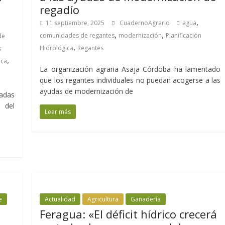
regadío
,
11 septiembre, 2025
CuadernoAgrario
agua
,
,
comunidades de regantes
modernización
Planificación
de
,
Hidrológica
Regantes
s
,
ica
La organización agraria Asaja Córdoba ha lamentado
que los regantes individuales no puedan acogerse a las
ayudas de modernización de
tadas
 del
Leer más
e
Actualidad
Agricultura
Ganadería
Feragua: «El déficit hídrico crecerá