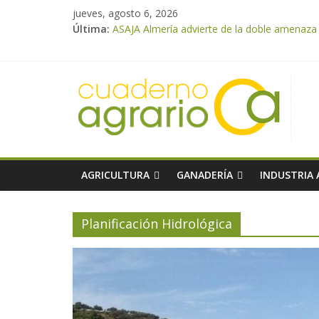
jueves, agosto 6, 2026
Última:
ASAJA Almería advierte de la doble amenaza qu
ASAJA Almería: las primeras recolecciones d
El Ministerio de Agricultura, Pesca y Alimen
VÍDEO: Promoción y difusión de los valores 
Cooperativas Agro-alimentarias de Andalucía
AGRICULTURA
GANADERÍA
INDUSTRIA
Planificación Hidrológica