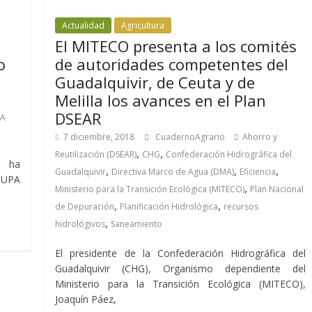
Actualidad
Agricultura
El MITECO presenta a los comités
o
de autoridades competentes del
Guadalquivir, de Ceuta y de
Melilla los avances en el Plan
DSEAR
A
7 diciembre, 2018
CuadernoAgrario
Ahorro y
,
,
Reutilización (DSEAR)
CHG
Confederación Hidrográfica del
s ha
,
,
,
Guadalquivir
Directiva Marco de Agua (DMA)
Eficiencia
 UPA
,
Ministerio para la Transición Ecológica (MITECO)
Plan Nacional
,
,
de Depuración
Planificación Hidrológica
recursos
,
hidrológivos
Saneamiento
El presidente de la Confederación Hidrográfica del
Guadalquivir (CHG), Organismo dependiente del
Ministerio para la Transición Ecológica (MITECO),
Joaquín Páez,