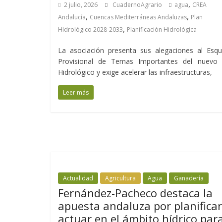
,
2 julio, 2026
CuadernoAgrario
agua
CREA
,
,
Andalucía
Cuencas Mediterráneas Andaluzas
Plan
,
HIdrológico 2028-2033
Planificación Hidrológica
La asociación presenta sus alegaciones al Esq
Provisional de Temas Importantes del nuevo 
Hidrológico y exige acelerar las infraestructuras,
Leer más
Actualidad
Agricultura
Agua
Ganadería
Fernández-Pacheco destaca la
apuesta andaluza por planificar
actuar en el ámbito hídrico par