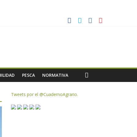
ias meteorológicas y la incertidumbre en los precios
AC de remanentes disponibles
te de oliva para la próxima campaña
ILIDAD
PESCA
NORMATIVA
Tweets por el @CuadernoAgrario.