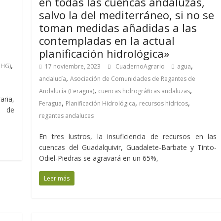
en todas las cuencas andaluzas,
salvo la del mediterráneo, si no se
toman medidas añadidas a las
contempladas en la actual
planificación hidrológica»
,
,
CHG)
17 noviembre, 2023
CuadernoAgrario
agua
,
andalucía
Asociación de Comunidades de Regantes de
,
,
Andalucía (Feragua)
cuencas hidrográficas andaluzas
aria,
,
,
,
Feragua
Planificación Hidrológica
recursos hídricos
n de
regantes andaluces
En tres lustros, la insuficiencia de recursos en las
cuencas del Guadalquivir, Guadalete-Barbate y Tinto-
Odiel-Piedras se agravará en un 65%,
Leer más