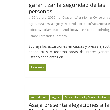
garantizar la seguridad de las
personas
26 febrero, 2026
CuadernoAgrario
Consejería 
,
Agricultura Pesca Agua y Desarrollo Rural
infraestructura
,
,
hídricas
Parlamento de Andalucía
Planificación Hidrológ
Ramón Fernández-Pacheco
Subraya las actuaciones en cauces y presas ejecu
desde 2019 y reclama obras de interés general
Estado pendientes en
Leer más
Actualidad
Agua
Sostenibilidad y Medio Ambient
Asaja presenta alegaciones a la