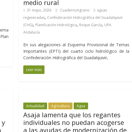
medio rural
31 mayo, 2026
CuadernoAgrario
aguas
,
regeneradas
Confederación Hidrográfica del Guadalquivir
,
,
,
(CHG)
Planificación Hidrológica
Roque García
UPA
uema
Andalucía
Plan
En sus alegaciones al Esquema Provisional de Temas
Importantes (EPTI) del cuarto ciclo hidrológico de la
Confederación Hidrográfica del Guadalquivir,
Leer más
Actualidad
Agricultura
Agua
Asaja lamenta que los regantes
 y
individuales no puedan acogerse
a
a las ayudas de modernización de