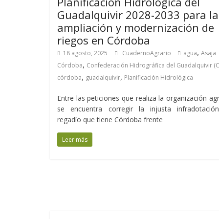
Planificación Hidrológica del
Guadalquivir 2028-2033 para la
ampliación y modernización de
riegos en Córdoba
,
18 agosto, 2025
CuadernoAgrario
agua
Asaja
,
Córdoba
Confederación Hidrográfica del Guadalquivir (
,
,
córdoba
guadalquivir
Planificación Hidrológica
Entre las peticiones que realiza la organización agr
se encuentra corregir la injusta infradotació
regadío que tiene Córdoba frente
Leer más