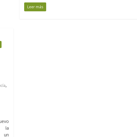
Leer más
,
cía
uevo
e la
 un