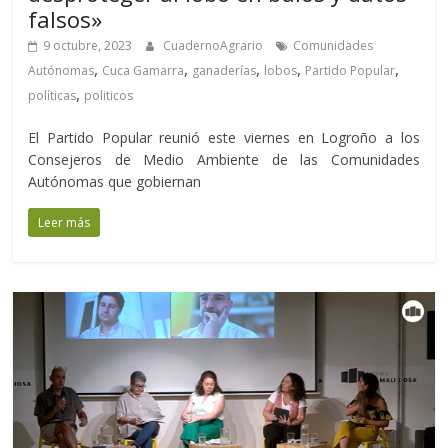
falsos»
9 octubre, 2023
CuadernoAgrario
Comunidades
,
,
,
,
,
Autónomas
Cuca Gamarra
ganaderías
lobos
Partido Popular
,
políticas
politicos
El Partido Popular reunió este viernes en Logroño a los
Consejeros de Medio Ambiente de las Comunidades
Autónomas que gobiernan
Leer más