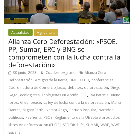
Actualidad
Agricultura
Alianza Cero Deforestación: «PSOE,
PP, Sumar, ERC y BNG se
comprometen con la lucha contra la
deforestación»
30 junio, 2023
CuadernoAgrario
Alianza Cero
,
,
,
,
,
Deforestación
Amigos de la tierra
BNG
CECU
conferencias
,
,
,
Coordinadora de Comercio Justo
debates
deforestación
Diego
,
,
,
,
,
Gago
ecologistas
Ecologistas en Acción
ERC
Eva Patricia Bueno
,
,
,
foros
Greenpeace
La ley de lucha contra la deforestación
María
,
,
,
,
Dantas
Mighty Earth
Nestor Rego
Partido Popular
partidos
,
,
,
políticos
Paz Serra
PSOE
Reglamento de la UE sobre productos
,
,
,
,
libres de deforestación (EUDR)
SEO/BirdLife
SUMAR
WWF
WWF
España