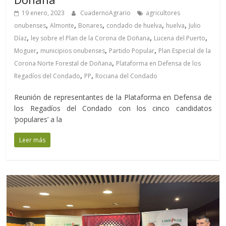
19 enero, 2023
CuadernoAgrario
agricultores
,
,
,
,
,
onubenses
Almonte
Bonares
condado de huelva
huelva
Julio
,
,
,
Díaz
ley sobre el Plan de la Corona de Doñana
Lucena del Puerto
,
,
,
Moguer
municipios onubenses
Partido Popular
Plan Especial de la
,
Corona Norte Forestal de Doñana
Plataforma en Defensa de los
,
,
Regadíos del Condado
PP
Rociana del Condado
Reunión de representantes de la Plataforma en Defensa de
los Regadíos del Condado con los cinco candidatos
‘populares’ a la
Leer más