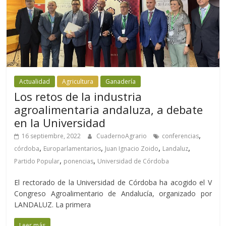
Actualidad
Agricultura
Ganadería
Los retos de la industria
agroalimentaria andaluza, a debate
en la Universidad
,
16 septiembre, 2022
CuadernoAgrario
conferencias
,
,
,
,
córdoba
Europarlamentarios
Juan Ignacio Zoido
Landaluz
,
,
Partido Popular
ponencias
Universidad de Córdoba
El rectorado de la Universidad de Córdoba ha acogido el V
Congreso Agroalimentario de Andalucía, organizado por
LANDALUZ. La primera
Leer más