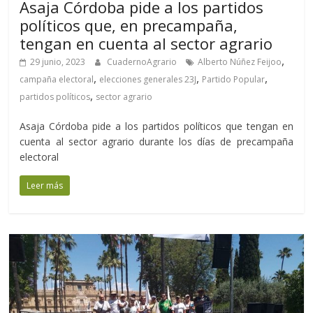
Asaja Córdoba pide a los partidos
políticos que, en precampaña,
tengan en cuenta al sector agrario
,
29 junio, 2023
CuadernoAgrario
Alberto Núñez Feijoo
,
,
,
campaña electoral
elecciones generales 23J
Partido Popular
,
partidos políticos
sector agrario
Asaja Córdoba pide a los partidos políticos que tengan en
cuenta al sector agrario durante los días de precampaña
electoral
Leer más