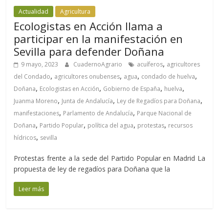
Actualidad
Agricultura
Ecologistas en Acción llama a
participar en la manifestación en
Sevilla para defender Doñana
,
9 mayo, 2023
CuadernoAgrario
acuíferos
agricultores
,
,
,
,
del Condado
agricultores onubenses
agua
condado de huelva
,
,
,
,
Doñana
Ecologistas en Acción
Gobierno de España
huelva
,
,
,
Juanma Moreno
Junta de Andalucía
Ley de Regadíos para Doñana
,
,
manifestaciones
Parlamento de Andalucía
Parque Nacional de
,
,
,
,
Doñana
Partido Popular
política del agua
protestas
recursos
,
hídricos
sevilla
Protestas frente a la sede del Partido Popular en Madrid La
propuesta de ley de regadíos para Doñana que la
Leer más