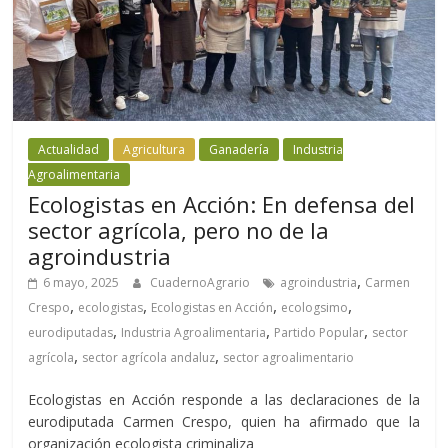
Actualidad
Agricultura
Ganadería
Industria
Agroalimentaria
Ecologistas en Acción: En defensa del
sector agrícola, pero no de la
agroindustria
,
6 mayo, 2025
CuadernoAgrario
agroindustria
Carmen
,
,
,
,
Crespo
ecologistas
Ecologistas en Acción
ecologsimo
,
,
,
eurodiputadas
Industria Agroalimentaria
Partido Popular
sector
,
,
agrícola
sector agrícola andaluz
sector agroalimentario
Ecologistas en Acción responde a las declaraciones de la
eurodiputada Carmen Crespo, quien ha afirmado que la
organización ecologista criminaliza