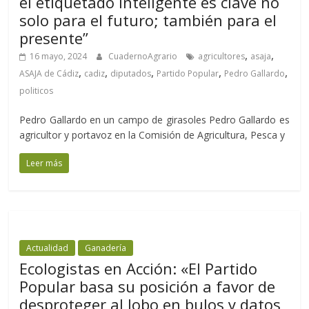
el etiquetado inteligente es clave no
solo para el futuro; también para el
presente”
,
,
16 mayo, 2024
CuadernoAgrario
agricultores
asaja
,
,
,
,
,
ASAJA de Cádiz
cadiz
diputados
Partido Popular
Pedro Gallardo
politicos
Pedro Gallardo en un campo de girasoles Pedro Gallardo es
agricultor y portavoz en la Comisión de Agricultura, Pesca y
Leer más
Actualidad
Ganadería
Ecologistas en Acción: «El Partido
Popular basa su posición a favor de
desproteger al lobo en bulos y datos