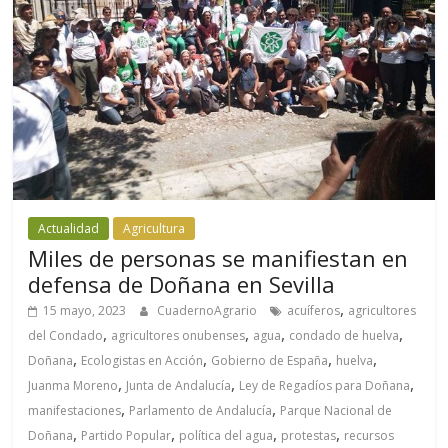
Actualidad
Agricultura
Miles de personas se manifiestan en
defensa de Doñana en Sevilla
,
15 mayo, 2023
CuadernoAgrario
acuíferos
agricultores
,
,
,
,
del Condado
agricultores onubenses
agua
condado de huelva
,
,
,
,
Doñana
Ecologistas en Acción
Gobierno de España
huelva
,
,
,
Juanma Moreno
Junta de Andalucía
Ley de Regadíos para Doñana
,
,
manifestaciones
Parlamento de Andalucía
Parque Nacional de
,
,
,
,
Doñana
Partido Popular
política del agua
protestas
recursos