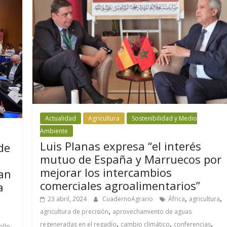
Actualidad
Agricultura
Sostenibilidad y Medio
Ambiente
Luis Planas expresa “el interés
de
mutuo de España y Marruecos por
mejorar los intercambios
an
comerciales agroalimentarios”
a
,
,
23 abril, 2024
CuadernoAgrario
África
agricultura
,
agricultura de precisión
aprovechamiento de aguas
,
,
,
regeneradas en el regadío
cambio climático
conferencias
ollo