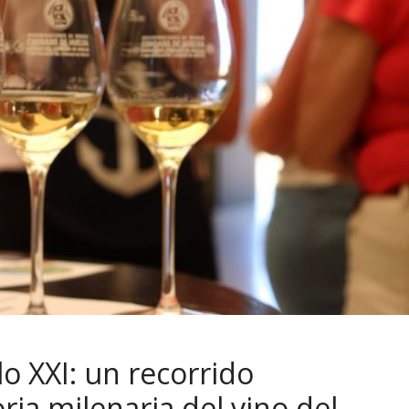
lo XXI: un recorrido
oria milenaria del vino del