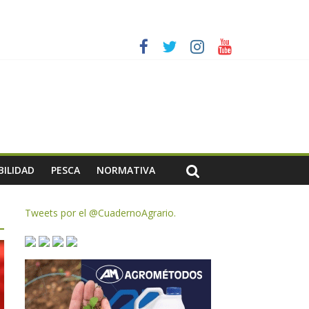
AC de remanentes disponibles
es a dejar la uva en el campo
rzar la seguridad y la transparencia del sector
ias meteorológicas y la incertidumbre en los precios
BILIDAD
PESCA
NORMATIVA
Tweets por el @CuadernoAgrario.