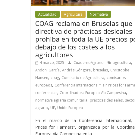
Actualidad
Agricultura
Normativa
COAG reclama en Bruselas que 
directiva de prácticas desleales
prohíba en toda la UE precios p
debajo de los costes a los
agricultores
,
4 marzo, 2025
CuadernoAgrario
agricultura
,
,
,
Andoni García
Andrés Góngora
bruselas
Christophe
,
,
,
Hansen
coag
Comisario de Agricultura
comisarios
,
europeos
Conferencia Internacional “Fair Prices for Farm
,
,
conferencias
Coordinadora Europea Vía Campesina
,
,
normativa agraria comunitaria
prácticas desleales
secto
,
,
agrario
UE
Unión Europea
En el marco de la Conferencia Internacional, “
Prices for Farmers”, organizada por la Coordin
Europea Vía Campesina en la