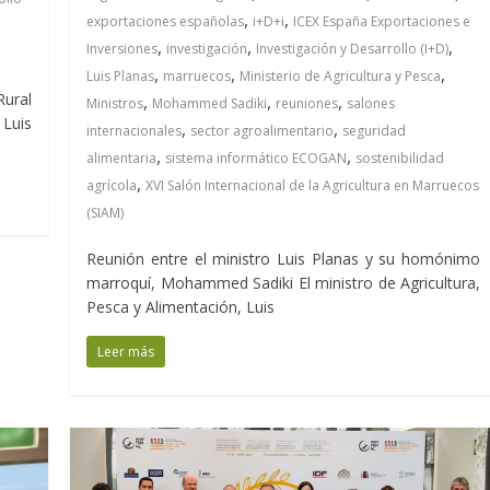
,
,
exportaciones españolas
i+D+i
ICEX España Exportaciones e
,
,
,
Inversiones
investigación
Investigación y Desarrollo (I+D)
,
,
,
Luis Planas
marruecos
Ministerio de Agricultura y Pesca
Rural
,
,
,
Ministros
Mohammed Sadiki
reuniones
salones
 Luis
,
,
internacionales
sector agroalimentario
seguridad
,
,
alimentaria
sistema informático ECOGAN
sostenibilidad
,
agrícola
XVI Salón Internacional de la Agricultura en Marruecos
(SIAM)
Reunión entre el ministro Luis Planas y su homónimo
marroquí, Mohammed Sadiki El ministro de Agricultura,
Pesca y Alimentación, Luis
Leer más