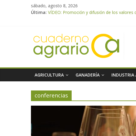
sábado, agosto 8, 2026
El Ministerio de Agricultura, Pesca y Alimen
Última:
VÍDEO: Promoción y difusión de los valores 
UPA Granada advierte de una vendimia marca
El Ministerio de Agricultura, Pesca y Aliment
ASAJA Almería: las primeras recolecciones d
AGRICULTURA
GANADERÍA
INDUSTRIA
conferencias