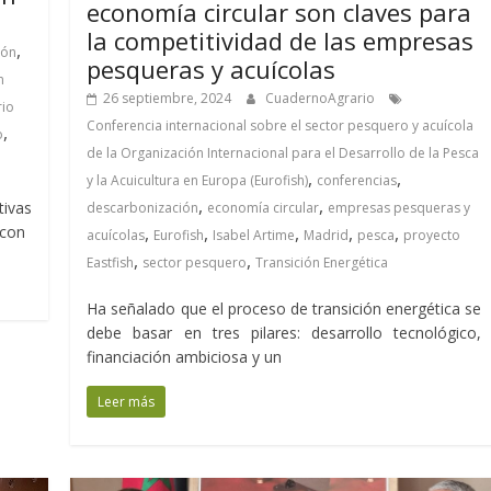
economía circular son claves para
la competitividad de las empresas
,
ión
pesqueras y acuícolas
n
26 septiembre, 2024
CuadernoAgrario
rio
Conferencia internacional sobre el sector pesquero y acuícola
,
o
de la Organización Internacional para el Desarrollo de la Pesca
,
,
y la Acuicultura en Europa (Eurofish)
conferencias
,
,
tivas
descarbonización
economía circular
empresas pesqueras y
,
,
,
,
,
 con
acuícolas
Eurofish
Isabel Artime
Madrid
pesca
proyecto
,
,
Eastfish
sector pesquero
Transición Energética
Ha señalado que el proceso de transición energética se
debe basar en tres pilares: desarrollo tecnológico,
financiación ambiciosa y un
Leer más