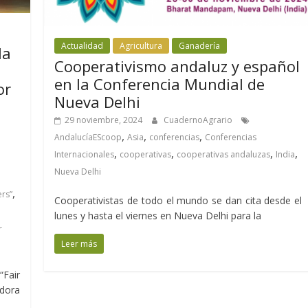
Actualidad
Agricultura
Ganadería
la
Cooperativismo andaluz y español
en la Conferencia Mundial de
or
Nueva Delhi
29 noviembre, 2024
CuadernoAgrario
,
,
,
AndalucíaEScoop
Asia
conferencias
Conferencias
,
,
,
,
Internacionales
cooperativas
cooperativas andaluzas
India
Nueva Delhi
,
ers”
Cooperativistas de todo el mundo se dan cita desde el
lunes y hasta el viernes en Nueva Delhi para la
r
Leer más
Fair
adora