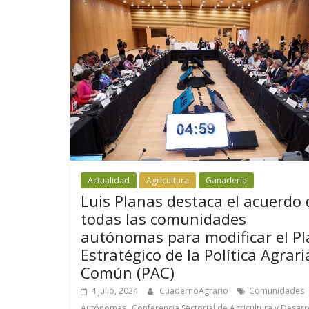
Actualidad
Agricultura
Ganadería
Luis Planas destaca el acuerdo 
todas las comunidades
autónomas para modificar el Pl
Estratégico de la Política Agrari
Común (PAC)
4 julio, 2024
CuadernoAgrario
Comunidades
,
Autónomas
Conferencia Sectorial de Agricultura y Desarr