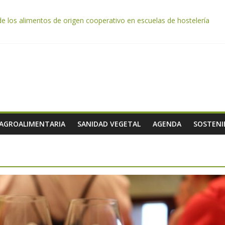
tación autoriza el pago de 85 millones adicionales de ayudas de la P
de los alimentos de origen cooperativo en escuelas de hostelería
da por el desplome de la demanda, que obligará a muchos viticultor
ación impulsa un nuevo protocolo de certificación del ibérico para refo
e almendra confirman una cosecha desigual marcada por las inclemenc
 AGROALIMENTARIA
SANIDAD VEGETAL
AGENDA
SOSTENI