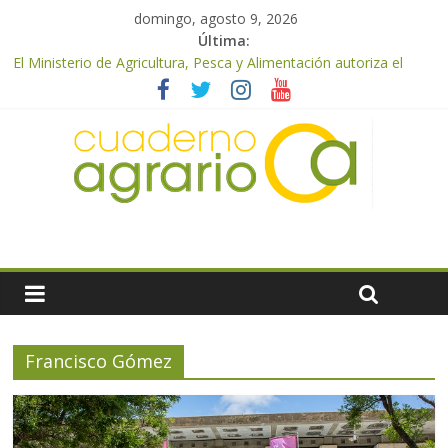
domingo, agosto 9, 2026
Última:
El Ministerio de Agricultura, Pesca y Alimentación autoriza el
pago de 85 millones adicionales de ayudas de la PAC de
remanentes disponibles
El Ministerio de Agricultura, Pesca y Alimentación otorga los
premios Alimentos de España a los mejores quesos 2026
UPA Granada advierte de una vendimia marcada por el
desplome de la demanda, que obligará a muchos viticultores a
dejar la uva en el campo
El Ministerio de Agricultura, Pesca y Alimentación impulsa un
nuevo protocolo de certificación del ibérico para reforzar la
seguridad y la transparencia del sector
ASAJA Almería: las primeras recolecciones de almendra
confirman una cosecha desigual marcada por las inclemencias
meteorológicas y la incertidumbre en los precios
Francisco Gómez