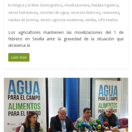
,
,
,
Ecológica y el Reto Demográfico
movilizaciones
Natalia Aguilera
,
,
,
,
obras hidráulicas
recortes de agua
recursos hídricos
reuniones
,
,
,
ruedas de prensa
sector agrícola onubense
sevilla
UPA Huelva
Los agricultores mantienen las movilizaciones del 1 de
febrero en Sevilla ante la gravedad de la situación que
atraviesa la
Leer más