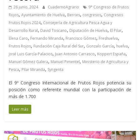
26 junio, 2024
CuadernoAgrario
9° Congreso de Frutos
,
,
,
,
Rojos
Ayuntamiento de Huelva
Berries
congresos
Congresos
,
Frutos Rojos 2024
Consejería de Agricultura Pesca Agua y
,
,
,
,
Desarrollo Rural
David Toscano
Diputación de Huelva
El Pilar
,
,
,
,
Elena Caro
Fernando Miranda
Francisco Gómez
Freshuelva
,
,
,
,
Frutos Rojos
Fundación Caja Rural del Sur
Gonzalo García
huelva
,
,
,
José Luis García-Palacios
Juan Antonio Carrasco
Koppert España
,
,
Manuel Gómez Galera
Manuel Pimentel
Ministerio de Agricultura y
,
,
Pesca
Pilar Miranda
Syngenta
El 9º Congreso Internacional de Frutos Rojos potencia su
posición como referente mundial con la participación de
más de 1.700
Leer más