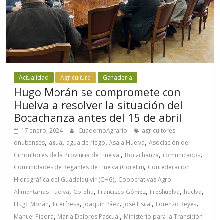
Actualidad
Agricultura
Ganadería
Hugo Morán se compromete con
Huelva a resolver la situación del
Bocachanza antes del 15 de abril
17 enero, 2024
CuadernoAgrario
agricultores
,
,
,
,
onubenses
agua
agua de riego
Asaja Huelva
Asociación de
,
,
,
Citricultores de la Provincia de Huelva.
Bocachanza
comunicados
,
Comunidades de Regantes de Huelva (Corehu)
Confederación
,
Hidrográfica del Guadalquivir (CHG)
Cooperativas Agro-
,
,
,
,
,
Alimentarias Huelva
Corehu
Francisco Gómez
Freshuelva
huelva
,
,
,
,
,
Hugo Morán
Interfresa
Joaquín Páez
José Fiscal
Lorenzo Reyes
,
,
Manuel Piedra
María Dolores Pascual
Ministerio para la Transición