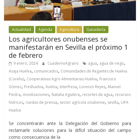
Actualidad
Agenda
Agricultura
Ganadería
Los agricultores onubenses se
manifestarán en Sevilla el próximo 1
de febrero
,
,
9 enero, 2024
CuadernoAgrario
agua
agua de riego
,
,
Asaja Huelva
comunicados
Comunidades de Regantes de Huelva
,
,
(Corehu)
Cooperativas Agro-Alimentarias Huelva
Francisco
,
,
,
,
,
Gómez
Freshuelva
huelva
Interfresa
Lorenzo Reyes
Manuel
,
,
,
,
Piedra
movilizaciones
Natalia Aguilera
recortes de agua
recursos
,
,
,
,
hídricos
ruedas de prensa
sector agrícola onubense
sevilla
UPA
Huelva
Se concentrarán ante la Delegación del Gobierno para
reclamarle soluciones para la difícil situación del campo
como consecuencia de la