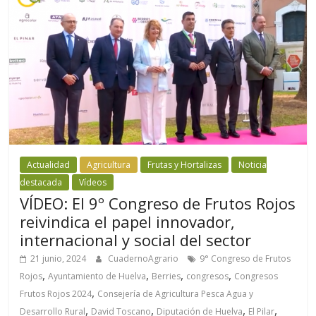
Actualidad
Agricultura
Frutas y Hortalizas
Noticia
destacada
Vídeos
VÍDEO: El 9º Congreso de Frutos Rojos
reivindica el papel innovador,
internacional y social del sector
21 junio, 2024
CuadernoAgrario
9° Congreso de Frutos
,
,
,
,
Rojos
Ayuntamiento de Huelva
Berries
congresos
Congresos
,
Frutos Rojos 2024
Consejería de Agricultura Pesca Agua y
,
,
,
,
Desarrollo Rural
David Toscano
Diputación de Huelva
El Pilar