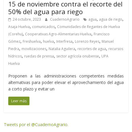
15 de noviembre contra el recorte del
50% del agua para riego
,
,
24 octubre, 2023
CuadernoAgrario
agua
agua de riego
,
,
Asaja Huelva
comunicados
Comunidades de Regantes de Huelva
,
,
(Corehu)
Cooperativas Agro-Alimentarias Huelva
Francisco
,
,
,
,
,
Gómez
Freshuelva
huelva
Interfresa
Lorenzo Reyes
Manuel
,
,
,
,
Piedra
movilizaciones
Natalia Aguilera
recortes de agua
recursos
,
,
,
hídricos
ruedas de prensa
sector agrícola onubense
UPA
Huelva
Proponen a las administraciones competentes medidas
alternativas para poder elevar el aprovechamiento del agua
a corto plazo y evitar un
Leer más
Tweets por el @CuadernoAgrario.