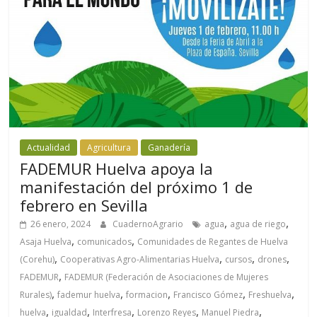
Actualidad
Agricultura
Ganadería
FADEMUR Huelva apoya la
manifestación del próximo 1 de
febrero en Sevilla
,
,
26 enero, 2024
CuadernoAgrario
agua
agua de riego
,
,
Asaja Huelva
comunicados
Comunidades de Regantes de Huelva
,
,
,
,
(Corehu)
Cooperativas Agro-Alimentarias Huelva
cursos
drones
,
FADEMUR
FADEMUR (Federación de Asociaciones de Mujeres
,
,
,
,
,
Rurales)
fademur huelva
formacion
Francisco Gómez
Freshuelva
,
,
,
,
,
huelva
igualdad
Interfresa
Lorenzo Reyes
Manuel Piedra