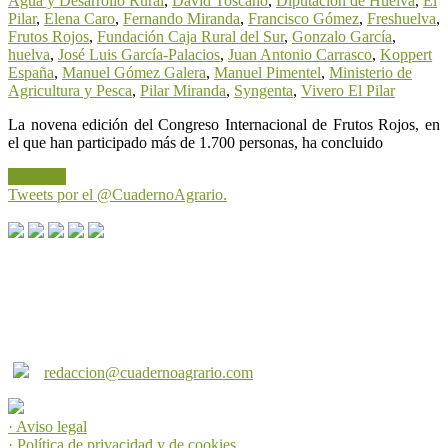
Agua y Desarrollo Rural
,
David Toscano
,
Diputación de Huelva
,
El
Pilar
,
Elena Caro
,
Fernando Miranda
,
Francisco Gómez
,
Freshuelva
,
Frutos Rojos
,
Fundación Caja Rural del Sur
,
Gonzalo García
,
huelva
,
José Luis García-Palacios
,
Juan Antonio Carrasco
,
Koppert
España
,
Manuel Gómez Galera
,
Manuel Pimentel
,
Ministerio de
Agricultura y Pesca
,
Pilar Miranda
,
Syngenta
,
Vivero El Pilar
La novena edición del Congreso Internacional de Frutos Rojos, en
el que han participado más de 1.700 personas, ha concluido
Leer más
Tweets por el @CuadernoAgrario.
Cuaderno Agrario es una producción de Andalucía
Multimedia s.l. Puede contactar con nosotros a través de
los siguientes correos:
redaccion@cuadernoagrario.com
· Aviso legal
· Política de privacidad y de cookies