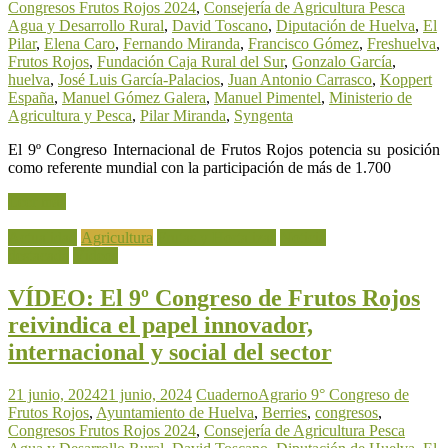
Congresos Frutos Rojos 2024
,
Consejería de Agricultura Pesca
Agua y Desarrollo Rural
,
David Toscano
,
Diputación de Huelva
,
El
Pilar
,
Elena Caro
,
Fernando Miranda
,
Francisco Gómez
,
Freshuelva
,
Frutos Rojos
,
Fundación Caja Rural del Sur
,
Gonzalo García
,
huelva
,
José Luis García-Palacios
,
Juan Antonio Carrasco
,
Koppert
España
,
Manuel Gómez Galera
,
Manuel Pimentel
,
Ministerio de
Agricultura y Pesca
,
Pilar Miranda
,
Syngenta
El 9º Congreso Internacional de Frutos Rojos potencia su posición
como referente mundial con la participación de más de 1.700
Leer más
Actualidad
Agricultura
Frutas y Hortalizas
Noticia
destacada
Vídeos
VÍDEO: El 9º Congreso de Frutos Rojos
reivindica el papel innovador,
internacional y social del sector
21 junio, 2024
21 junio, 2024
CuadernoAgrario
9° Congreso de
Frutos Rojos
,
Ayuntamiento de Huelva
,
Berries
,
congresos
,
Congresos Frutos Rojos 2024
,
Consejería de Agricultura Pesca